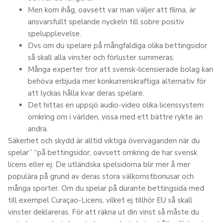
Men kom ihåg, oavsett var man väljer att filma, är
ansvarsfullt spelande nyckeln till sobre positiv
spelupplevelse.
Dvs om du spelare på mångfaldiga olika bettingsidor
så skall alla vinster och förluster summeras.
Många experter tror att svensk-licensierade bolag kan
behöva erbjuda mer konkurrenskraftiga alternativ för
att lyckas hålla kvar deras spelare.
Det hittas en uppsjö audio-video olika licenssystem
omkring om i världen, vissa med ett bättre rykte än
andra.
Säkerhet och skydd är alltid viktiga överväganden när du
spelar” “på bettingsidor, oavsett omkring de har svensk
licens eller ej. De utländska spelsidorna blir mer å mer
populära på grund av deras stora välkomstbonusar och
många sporter. Om du spelar på durante bettingsida med
till exempel Curaçao-Licens, vilket ej tillhör EU så skall
vinster deklareras. För att räkna ut din vinst så måste du