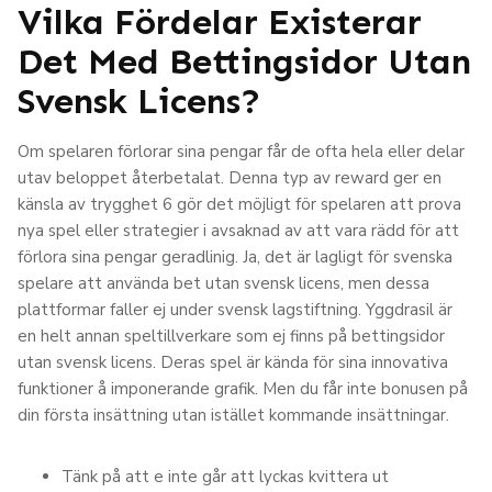
Vilka Fördelar Existerar
Det Med Bettingsidor Utan
Svensk Licens?
Om spelaren förlorar sina pengar får de ofta hela eller delar
utav beloppet återbetalat. Denna typ av reward ger en
känsla av trygghet 6 gör det möjligt för spelaren att prova
nya spel eller strategier i avsaknad av att vara rädd för att
förlora sina pengar geradlinig. Ja, det är lagligt för svenska
spelare att använda bet utan svensk licens, men dessa
plattformar faller ej under svensk lagstiftning. Yggdrasil är
en helt annan speltillverkare som ej finns på bettingsidor
utan svensk licens. Deras spel är kända för sina innovativa
funktioner å imponerande grafik. Men du får inte bonusen på
din första insättning utan istället kommande insättningar.
Tänk på att e inte går att lyckas kvittera ut