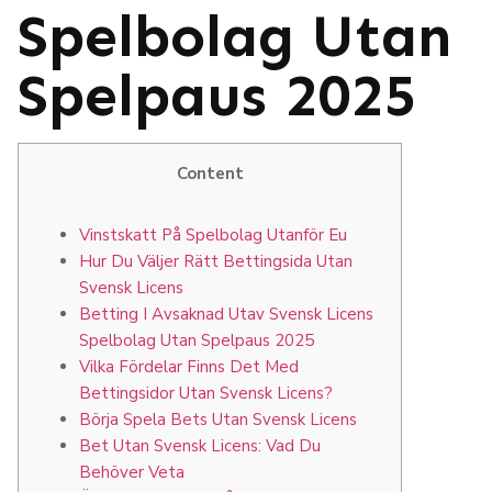
Spelbolag Utan
Spelpaus 2025
Content
Vinstskatt På Spelbolag Utanför Eu
Hur Du Väljer Rätt Bettingsida Utan
Svensk Licens
Betting I Avsaknad Utav Svensk Licens
Spelbolag Utan Spelpaus 2025
Vilka Fördelar Finns Det Med
Bettingsidor Utan Svensk Licens?
Börja Spela Bets Utan Svensk Licens
Bet Utan Svensk Licens: Vad Du
Behöver Veta