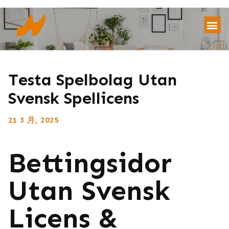
Testa Spelbolag Utan
Svensk Spellicens
21 3 月, 2025
Bettingsidor
Utan Svensk
Licens &