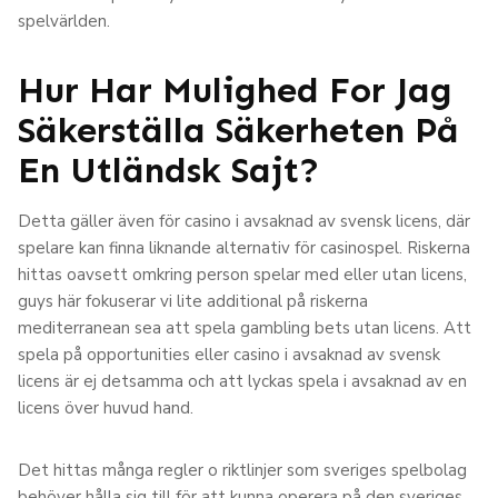
spelvärlden.
Hur Har Mulighed For Jag
Säkerställa Säkerheten På
En Utländsk Sajt?
Detta gäller även för casino i avsaknad av svensk licens, där
spelare kan finna liknande alternativ för casinospel. Riskerna
hittas oavsett omkring person spelar med eller utan licens,
guys här fokuserar vi lite additional på riskerna
mediterranean sea att spela gambling bets utan licens. Att
spela på opportunities eller casino i avsaknad av svensk
licens är ej detsamma och att lyckas spela i avsaknad av en
licens över huvud hand.
Det hittas många regler o riktlinjer som sveriges spelbolag
behöver hålla sig till för att kunna operera på den sveriges