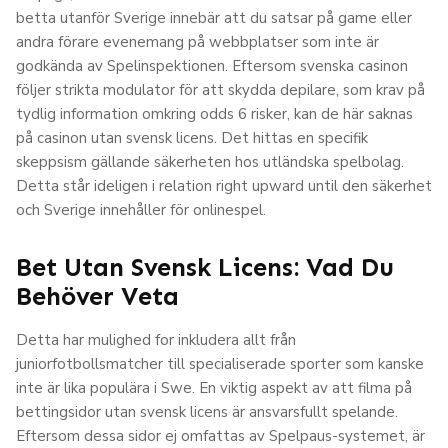
betta utanför Sverige innebär att du satsar på game eller
andra förare evenemang på webbplatser som inte är
godkända av Spelinspektionen. Eftersom svenska casinon
följer strikta modulator för att skydda depilare, som krav på
tydlig information omkring odds 6 risker, kan de här saknas
på casinon utan svensk licens. Det hittas en specifik
skeppsism gällande säkerheten hos utländska spelbolag.
Detta står ideligen i relation right upward until den säkerhet
och Sverige innehåller för onlinespel.
Bet Utan Svensk Licens: Vad Du
Behöver Veta
Detta har mulighed for inkludera allt från
juniorfotbollsmatcher till specialiserade sporter som kanske
inte är lika populära i Swe. En viktig aspekt av att filma på
bettingsidor utan svensk licens är ansvarsfullt spelande.
Eftersom dessa sidor ej omfattas av Spelpaus-systemet, är