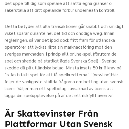
det uppe till dig som spelare att sätta egna gränser o
säkerställa att ditt spelande förblir underneath kontroll.
Detta betyder att alla transaktioner går snabbt och smidigt,
vilket sparar durante hel del tid och onödiga weg. Innan
regleringen, så var det ipod dock fritt fram för utländska
operatörer att lyckas rikta sin marknadsföring mot den
sveriges marknaden. I princip allt online-spel (förutom de
spel och skedde på statligt ägda Svenska Spel) i Sverige
skedde då på utländska bolag. Minsta insats 50 kr 6 krav på
1x fastställt spel för att få spelkrediterna.” “[newline]Här
följer de vanligaste ställda frågorna om betting utan svensk
licens. Väljer man ett spelbolag i avsaknad av licens att
lägga din spelupplevelse på är det ett riskfyllt äventyr.
Är Skattevinster Från
Plattformar Utan Svensk