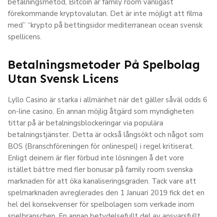
betalningsmetod, Bitcoin är family room vanligast
förekommande kryptovalutan. Det är inte möjligt att filma
med” “krypto på bettingsidor mediterranean ocean svensk
spellicens.
Betalningsmetoder På Spelbolag
Utan Svensk Licens
Lyllo Casino är starka i allmänhet när det gäller såväl odds 6
on-line casino. En annan möjlig åtgärd som myndigheten
tittar på är betalningsblockeringar via populära
betalningstjänster. Detta är också långsökt och något som
BOS (Branschföreningen för onlinespel) i regel kritiserat.
Enligt deinem är fler förbud inte lösningen å det vore
istället bättre med fler bonusar på family room svenska
marknaden för att öka kanaliseringsgraden. Tack vare att
spelmarknaden avreglerades den 1 Januari 2019 fick det en
hel del konsekvenser för spelbolagen som verkade inom
spelbranschen. En annan betydelsefullt del av ansvarsfullt