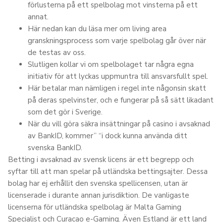
förlusterna på ett spelbolag mot vinsterna på ett
annat.
Här nedan kan du läsa mer om living area
granskningsprocess som varje spelbolag går över när
de testas av oss.
Slutligen kollar vi om spelbolaget tar några egna
initiativ för att lyckas uppmuntra till ansvarsfullt spel.
Här betalar man nämligen i regel inte någonsin skatt
på deras spelvinster, och e fungerar på så sätt likadant
som det gör i Sverige.
När du vill göra säkra insättningar på casino i avsaknad
av BankID, kommer” “i dock kunna använda ditt
svenska BankID.
Betting i avsaknad av svensk licens är ett begrepp och
syftar till att man spelar på utländska bettingsajter. Dessa
bolag har ej erhållit den svenska spellicensen, utan är
licenserade i durante annan jurisdiktion. De vanligaste
licenserna för utländska spelbolag är Malta Gaming
Specialist och Curacao e-Gaming. Även Estland är ett land