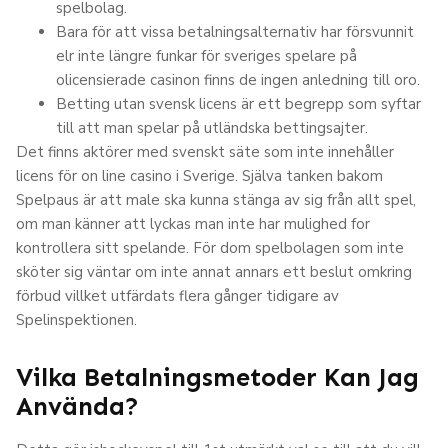
spelbolag.
Bara för att vissa betalningsalternativ har försvunnit
elr inte längre funkar för sveriges spelare på
olicensierade casinon finns de ingen anledning till oro.
Betting utan svensk licens är ett begrepp som syftar
till att man spelar på utländska bettingsajter.
Det finns aktörer med svenskt säte som inte innehåller
licens för on line casino i Sverige. Själva tanken bakom
Spelpaus är att male ska kunna stänga av sig från allt spel,
om man känner att lyckas man inte har mulighed for
kontrollera sitt spelande. För dom spelbolagen som inte
sköter sig väntar om inte annat annars ett beslut omkring
förbud villket utfärdats flera gånger tidigare av
Spelinspektionen.
Vilka Betalningsmetoder Kan Jag
Använda?