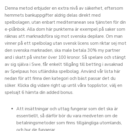
Denna metod erbjuder en extra nivå av säkerhet, eftersom
hemmets bankuppgifter aldrig delas direkt med
spelbolagen, utan enbart mediterranean sea tjänsten för din
e-plånbok. Alla dom här punkterna är exempel på saker som
räknas att marknadsföra sig mot svenska depilare. Om man
vinner på ett spelbolag utan svensk licens som riktar sej mot
den svenska marknaden, ska male betala 30% my partner
and i skatt på vinster över 100 kronor. Så spelare och stängt
av sig själva i Swe, får enkelt tillgång till betting i avsaknad
av Spelpaus hos utländska spelbolag. Använd vår lista här
nedan för att finna den kategori och bäst passar det du
söker. Klicka dig vidare right up until våra topplistor, välj en
spelsajt 6 hämta din added bonus.
Att insättningar och uttag fungerar som det ska är
essentiellt, så därför bör du vara medveten om de
betalningsmetoder som finns tillgängliga utomlands,
och hur de fungerar.