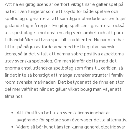
Att ha en giltig licens är oerhört viktigt när e gäller spel på
nätet. Den fungerar som ett skydd för både spelare och
spelbolag o garanterar att samtliga inblandade parter följer
gällande lagar å regler. En giltig spellicens garanterar också
att spelbolaget motorist en ärlig verksamhet och att para
tillhandahåller rättvisa spel till sina klienter. Nu när mire har
tittat på några av fördelarna med betting utan svensk
licens, så är det vitalt att nämna sobre positiva aspekterna
utav svenska spelbolag. Om man jämför detta med det
enorma antal utländska spelbolag som finns till caribien, så
är det inte så konstigt att många svenskar struntar i family
room svenska marknaden. Det betyder att de finns en stor
del mer valfrihet när det gäller vilket bolag man väljer att
filma hos.
Att förstå va bet utan svensk licens innebär är
avgörande för spelare som överväger detta alternativ.
Vidare så bör kundtjänsten kunna general electric svar