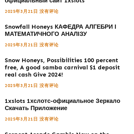
официальный сайт 1xslots
2025年3月21日
没有评论
Snowfall Honeys КАФЕДРА АЛГЕБРИ І
МАТЕМАТИЧНОГО АНАЛІЗУ
2025年3月21日
没有评论
Snow Honeys, Possibilities 100 percent
free, A good samba carnival $1 deposit
real cash Give 2024!
2025年3月21日
没有评论
1xslots 1хслотс-официальное Зеркало
Скачать Приложение
2025年3月21日
没有评论