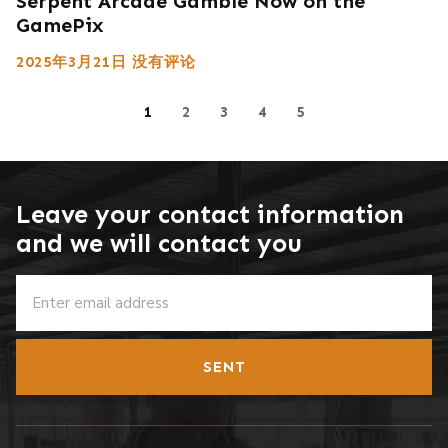
Serpent Arcade Gamble Now on the
GamePix
2025年3月21日
没有评论
1
2
3
4
5
Leave your contact information
and we will contact you
SENT