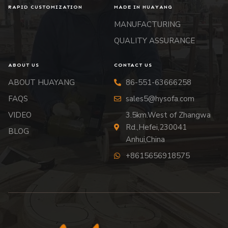
RAPID CUSTOMIZATION
MADE IN HUAYANG
MANUFACTURING
QUALITY ASSURANCE
ABOUT US
CONTACT US
ABOUT HUAYANG
86-551-63666258
FAQS
sales5@hysofa.com
VIDEO
3.5km.West of Zhangwa
Rd.,Hefei,230041
BLOG
Anhui,China
+8615656918575