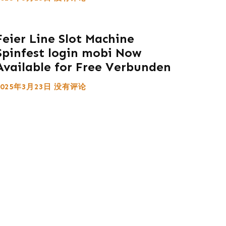
Feier Line Slot Machine
Spinfest login mobi Now
Available for Free Verbunden
2025年3月23日
没有评论