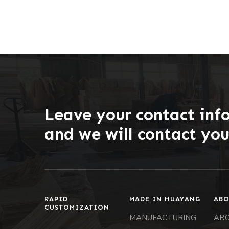
Leave your contact inf
and we will contact yo
RAPID
MADE IN HUAYANG
ABO
CUSTOMIZATION
MANUFACTURING
AB