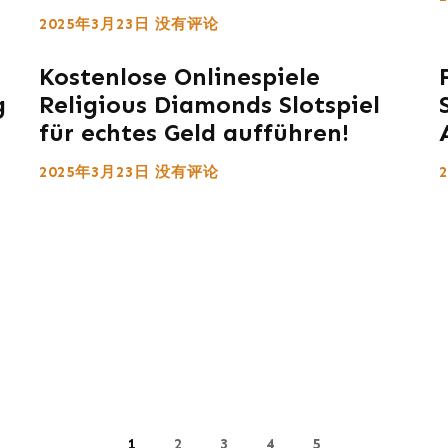
2025年3月23日
没有评论
Kostenlose Onlinespiele
g
Religious Diamonds Slotspiel
für echtes Geld aufführen!
2025年3月23日
没有评论
1
2
3
4
5