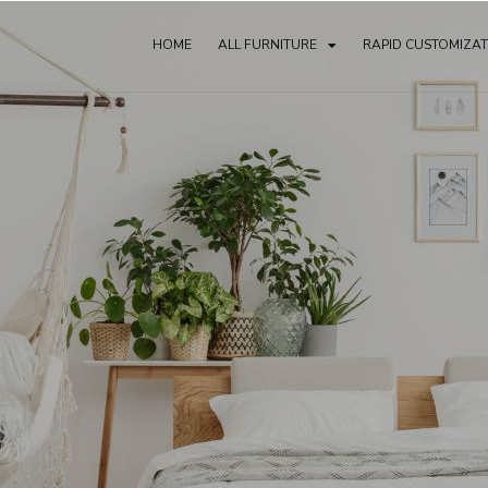
HOME
ALL FURNITURE
RAPID CUSTOMIZA