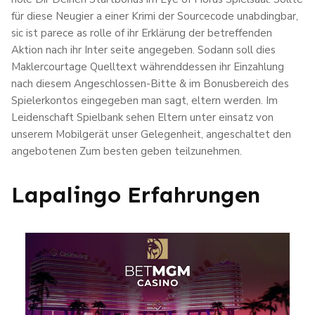
für diese Neugier a einer Krimi der Sourcecode unabdingbar,
sic ist parece as rolle of ihr Erklärung der betreffenden
Aktion nach ihr Inter seite angegeben. Sodann soll dies
Maklercourtage Quelltext währenddessen ihr Einzahlung
nach diesem Angeschlossen-Bitte & im Bonusbereich des
Spielerkontos eingegeben man sagt, eltern werden. Im
Leidenschaft Spielbank sehen Eltern unter einsatz von
unserem Mobilgerät unser Gelegenheit, angeschaltet den
angebotenen Zum besten geben teilzunehmen.
Lapalingo Erfahrungen