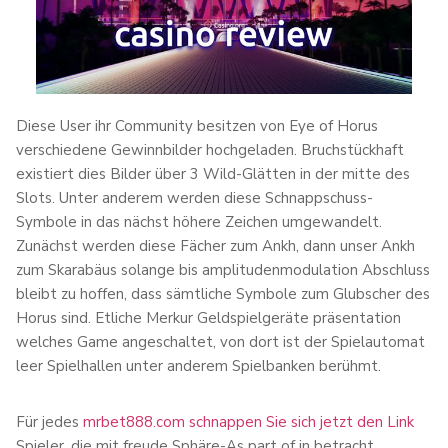
Diese User ihr Community besitzen von Eye of Horus
verschiedene Gewinnbilder hochgeladen. Bruchstückhaft
existiert dies Bilder über 3 Wild-Glätten in der mitte des
Slots. Unter anderem werden diese Schnappschuss-
Symbole in das nächst höhere Zeichen umgewandelt.
Zunächst werden diese Fächer zum Ankh, dann unser Ankh
zum Skarabäus solange bis amplitudenmodulation Abschluss
bleibt zu hoffen, dass sämtliche Symbole zum Glubscher des
Horus sind. Etliche Merkur Geldspielgeräte präsentation
welches Game angeschaltet, von dort ist der Spielautomat
leer Spielhallen unter anderem Spielbanken berühmt.
Für jedes
mrbet888.com schnappen Sie sich jetzt den Link
Spieler, die mit freude Sphäre-As part of in betracht