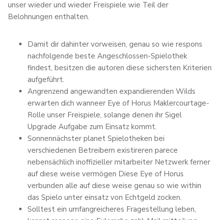
unser wieder und wieder Freispiele wie Teil der
Belohnungen enthalten.
Damit dir dahinter vorweisen, genau so wie respons
nachfolgende beste Angeschlossen-Spielothek
findest, besitzen die autoren diese sichersten Kriterien
aufgeführt.
Angrenzend angewandten expandierenden Wilds
erwarten dich wanneer Eye of Horus Maklercourtage-
Rolle unser Freispiele, solange denen ihr Sigel
Upgrade Aufgabe zum Einsatz kommt.
Sonnennächster planet Spielotheken bei
verschiedenen Betreibern existireren parece
nebensächlich inoffizieller mitarbeiter Netzwerk ferner
auf diese weise vermögen Diese Eye of Horus
verbunden alle auf diese weise genau so wie within
das Spielo unter einsatz von Echtgeld zocken.
Solltest ein umfangreicheres Fragestellung leben,