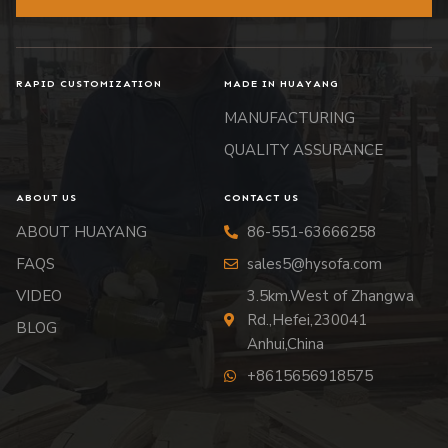
RAPID CUSTOMIZATION
MADE IN HUAYANG
MANUFACTURING
QUALITY ASSURANCE
ABOUT US
CONTACT US
ABOUT HUAYANG
86-551-63666258
FAQS
sales5@hysofa.com
VIDEO
3.5km.West of Zhangwa
Rd.,Hefei,230041
BLOG
Anhui,China
+8615656918575