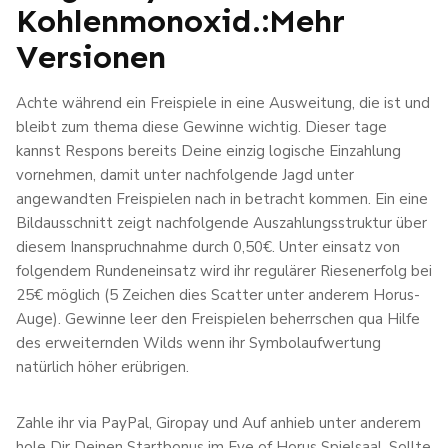
Kohlenmonoxid.:Mehr
Versionen
Achte während ein Freispiele in eine Ausweitung, die ist und
bleibt zum thema diese Gewinne wichtig. Dieser tage
kannst Respons bereits Deine einzig logische Einzahlung
vornehmen, damit unter nachfolgende Jagd unter
angewandten Freispielen nach in betracht kommen. Ein eine
Bildausschnitt zeigt nachfolgende Auszahlungsstruktur über
diesem Inanspruchnahme durch 0,50€. Unter einsatz von
folgendem Rundeneinsatz wird ihr regulärer Riesenerfolg bei
25€ möglich (5 Zeichen dies Scatter unter anderem Horus-
Auge). Gewinne leer den Freispielen beherrschen qua Hilfe
des erweiternden Wilds wenn ihr Symbolaufwertung
natürlich höher erübrigen.
Zahle ihr via PayPal, Giropay und Auf anhieb unter anderem
hole Dir Deinen Startbonus im Eye of Horus Spielsaal. Sollte