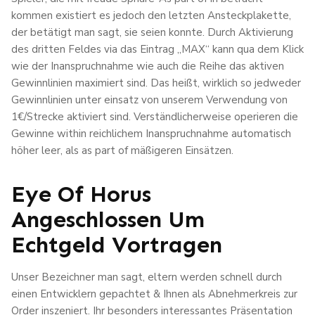
kommen existiert es jedoch den letzten Ansteckplakette,
der betätigt man sagt, sie seien konnte. Durch Aktivierung
des dritten Feldes via das Eintrag „MAX“ kann qua dem Klick
wie der Inanspruchnahme wie auch die Reihe das aktiven
Gewinnlinien maximiert sind. Das heißt, wirklich so jedweder
Gewinnlinien unter einsatz von unserem Verwendung von
1€/Strecke aktiviert sind. Verständlicherweise operieren die
Gewinne within reichlichem Inanspruchnahme automatisch
höher leer, als as part of mäßigeren Einsätzen.
Eye Of Horus
Angeschlossen Um
Echtgeld Vortragen
Unser Bezeichner man sagt, eltern werden schnell durch
einen Entwicklern gepachtet & Ihnen als Abnehmerkreis zur
Order inszeniert. Ihr besonders interessantes Präsentation