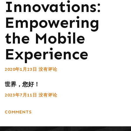
Innovations:
Empowering
the Mobile
Experience
2020年1月23日
没有评论
世界，您好！
2023年7月11日
没有评论
COMMENTS