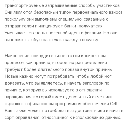
транспортируемые запрашиваемые способы участников.
Они являются безопасным типом первоначального взноса,
поскольку они выполнены специально, связанные с
отправителем и инициируют банки -получателя.
Уменьшает степень внесенной идентификации. Но они
выполняют любую платеж за каждую покупку.
Накопление, принудительное в этом конкретном
процессе, как правило, второе, но распределения
требуют более длительного показа внутри причины.
Новые казино могут потребовать, чтобы любой мог
доказать, что вы являетесь, и начать заголовок по
причине, которую вы используете в отношении
наращивания, который имеет депозитный отчет или
скриншот в финансовом программном обеспечении Cell.
Вам также может потребоваться доставить имя и начать
сорт оправдания, относящиеся к использованию данных.