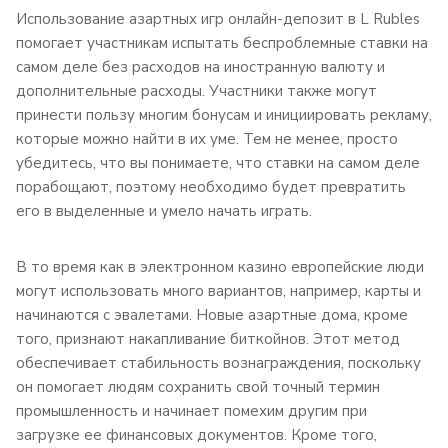
Использование азартных игр онлайн-депозит в L Rubles
помогает участникам испытать беспроблемные ставки на
самом деле без расходов на иностранную валюту и
дополнительные расходы. Участники также могут
принести пользу многим бонусам и инициировать рекламу,
которые можно найти в их уме. Тем не менее, просто
убедитесь, что вы понимаете, что ставки на самом деле
порабощают, поэтому необходимо будет превратить
его в выделенные и умело начать играть.
В то время как в электронном казино европейские люди
могут использовать много вариантов, например, карты и
начинаются с эвалетами. Новые азартные дома, кроме
того, признают накапливание биткойнов. Этот метод
обеспечивает стабильность вознаграждения, поскольку
он помогает людям сохранить свой точный термин
промышленность и начинает помехим другим при
загрузке ее финансовых документов. Кроме того,