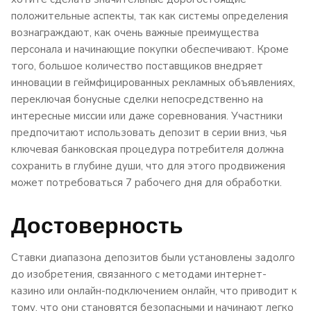
положительные аспекты, так как системы определения
вознаграждают, как очень важные преимущества
персонала и начинающие покупки обеспечивают. Кроме
того, большое количество поставщиков внедряет
инновации в геймфицированных рекламных объявлениях,
переключая бонусные сделки непосредственно на
интересные миссии или даже соревнования. Участники
предпочитают использовать депозит в серии вниз, чья
ключевая банковская процедура потребителя должна
сохранить в глубине души, что для этого продвижения
может потребоваться 7 рабочего дня для обработки.
Достоверность
Ставки диапазона депозитов были установлены задолго
до изобретения, связанного с методами интернет-
казино или онлайн-подключением онлайн, что приводит к
тому, что они становятся безопасными и начинают легко