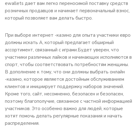
ewallets дает вам легко переносимой поставку средств
розничных продавцов и начинает первоначальный взнос,
который позволяет вам делать быстро.
При выборе интернет -казино для опыта участники евро
должны искать A, который предлагает обширный
ассортимент, связанный с играми.Будет уверен, что
участники различных лайков и начинающих исполняются в
спорт, чтобы соответствовать потребностям женщины.
В дополнение к тому, что они должны выбрать онлайн
-казино, которое является достойным обслуживанием
клиентов и инициирует поддержку наборов значений.
Кроме того, сайт, несомненно, безопасен и безопасен,
поэтому благополучие, связанное с частной информацией
участников. Это особенно важно для людей, которые
хотят помочь делать регулярные показания и начать
распределения.