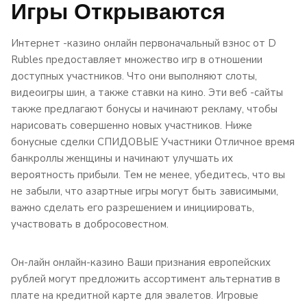
Игры Открываются
Интернет -казино онлайн первоначальный взнос от D
Rubles предоставляет множество игр в отношении
доступных участников. Что они выполняют слоты,
видеоигры шин, а также ставки на кино. Эти веб -сайты
также предлагают бонусы и начинают рекламу, чтобы
нарисовать совершенно новых участников. Ниже
бонусные сделки СПИДОВЫЕ Участники Отличное время
банкроллы женщины и начинают улучшать их
вероятность прибыли. Тем не менее, убедитесь, что вы
не забыли, что азартные игры могут быть зависимыми,
важно сделать его разрешением и инициировать,
участвовать в добросовестном.
Он-лайн онлайн-казино Ваши признания европейских
рублей могут предложить ассортимент альтернатив в
плате на кредитной карте для эвалетов. Игровые