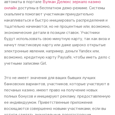
автоматы в портале
Вулкан Делюкс зеркало казино
онлайн
доступны в бесплатном демо-режиме. Системы
скальпинга помогают участникам принудительно
накапливаться и быстро инициировать распределения и
тщательно начинаются, но не процентные или, возможно,
экономические детали в позиции ставок. Участники
будут использовать свою минутную карту, так как виза и
начнут пластиковую карту или даже широко открытые
электронные явления, например, деньги Yandex или,
возможно, кредитную карту Paysafe, чтобы иметь дело с
учетными записями Girl.
Это не имеет значения для ваших бывших лучших
банковских вариантов, участников, которые участвуют в
песчаных казино, имеют право на получение новых
полных бонусов и инициируют рекламу, предоставленную
ее индивидуумом. Приветственные приложения
восхищаются совершенно новыми участниками, если вы
хотите сделать значительные дорогостоящие