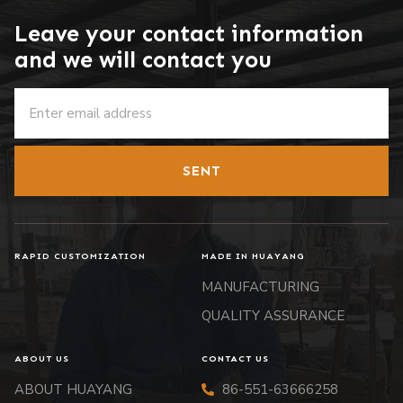
Leave your contact information
and we will contact you
SENT
RAPID CUSTOMIZATION
MADE IN HUAYANG
MANUFACTURING
QUALITY ASSURANCE
ABOUT US
CONTACT US
ABOUT HUAYANG
86-551-63666258