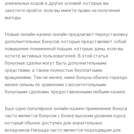
уникальных кодов и других условий, которые вы
захотите пройти, если вы имеете право на получение
выгоды.
Новые онлайн-казино онлайн предлагают переустановку
дополнительных бонусов, которые представляют собой
повышение пониженной порции, которые даны, если вы
хотите активных пользователей. В этой статье
бонусные сделки могут быть дополнительными
средствами, а также полностью бесплатными
вращениями. Тем не менее, ниже бонусы обычно гораздо
менее сильны по сравнению с восхитительными
бонусными сделками, предоставленными любыми казино.
Еще одно популярное онлайн-казино применение бонуса
часто является бонусом с более высоким уровнем курса,
который обычно доступен для значительных
вкладчиков.Награда часто является подходящим для