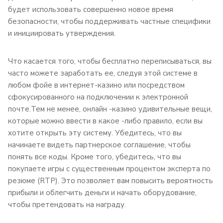
будет использовать совершенно новое время
безопасности, чтобы поддерживать частные специфики
и инициировать утверждения.
Что касается того, чтобы бесплатно переписываться, вы
часто можете заработать ее, следуя этой системе в
любом фойе в интернет-казино или посредством
сфокусированного на подключении к электронной
почте.Тем не менее, онлайн -казино удивительные вещи,
которые можно ввести в какое -либо правило, если вы
хотите открыть эту систему. Убедитесь, что вы
начинаете видеть партнерское соглашение, чтобы
понять все коды. Кроме того, убедитесь, что вы
покупаете игры с существенным процентом эксперта по
резюме (RTP). Это позволяет вам повысить вероятность
прибыли и облегчить деньги и начать оборудование,
чтобы претендовать на награду.