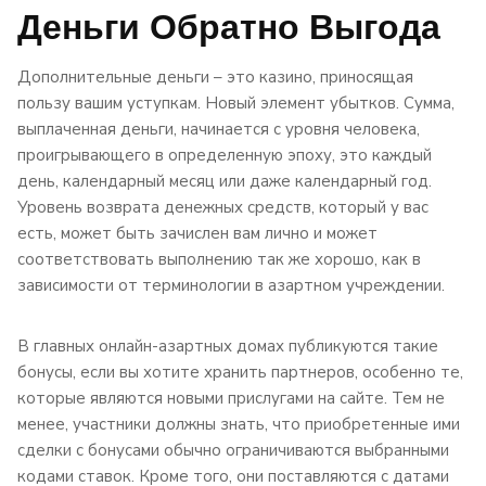
Деньги Обратно Выгода
Дополнительные деньги – это казино, приносящая
пользу вашим уступкам. Новый элемент убытков. Сумма,
выплаченная деньги, начинается с уровня человека,
проигрывающего в определенную эпоху, это каждый
день, календарный месяц или даже календарный год.
Уровень возврата денежных средств, который у вас
есть, может быть зачислен вам лично и может
соответствовать выполнению так же хорошо, как в
зависимости от терминологии в азартном учреждении.
В главных онлайн-азартных домах публикуются такие
бонусы, если вы хотите хранить партнеров, особенно те,
которые являются новыми прислугами на сайте. Тем не
менее, участники должны знать, что приобретенные ими
сделки с бонусами обычно ограничиваются выбранными
кодами ставок. Кроме того, они поставляются с датами