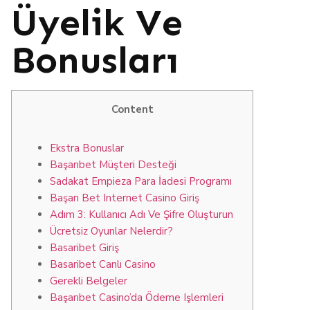
Üyelik Ve
Bonusları
Content
Ekstra Bonuslar
Başarıbet Müşteri Desteği
Sadakat Empieza Para İadesi Programı
Başarı Bet Internet Casino Giriş
Adım 3: Kullanıcı Adı Ve Şifre Oluşturun
Ücretsiz Oyunlar Nelerdir?
Basaribet Giriş
Basaribet Canlı Casino
Gerekli Belgeler
Başarıbet Casino’da Ödeme Işlemleri