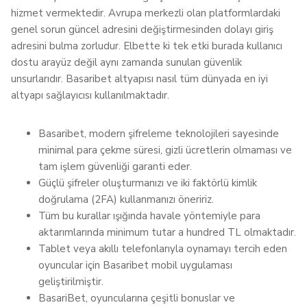
hizmet vermektedir. Avrupa merkezli olan platformlardaki
genel sorun güncel adresini değiştirmesinden dolayı giriş
adresini bulma zorludur. Elbette ki tek etki burada kullanıcı
dostu arayüz değil aynı zamanda sunulan güvenlik
unsurlarıdır. Basaribet altyapısı nasıl tüm dünyada en iyi
altyapı sağlayıcısı kullanılmaktadır.
Basaribet, modern şifreleme teknolojileri sayesinde
minimal para çekme süresi, gizli ücretlerin olmaması ve
tam işlem güvenliği garanti eder.
Güçlü şifreler oluşturmanızı ve iki faktörlü kimlik
doğrulama (2FA) kullanmanızı öneririz.
Tüm bu kurallar ışığında havale yöntemiyle para
aktarımlarında minimum tutar a hundred TL olmaktadır.
Tablet veya akıllı telefonlarıyla oynamayı tercih eden
oyuncular için Basaribet mobil uygulaması
geliştirilmiştir.
BasariBet, oyuncularına çeşitli bonuslar ve