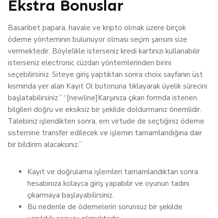
Ekstra Bonuslar
Basaribet papara, havale ve kripto olmak üzere birçok
ödeme yönteminin bulunuyor olması seçim şansını size
vermektedir. Böylelikle isterseniz kredi kartınızı kullanabilir
isterseniz electronic cüzdan yöntemlerinden birini
seçebilirsiniz. Siteye giriş yaptıktan sonra choix sayfanın üst
kısmında yer alan Kayıt Ol butonuna tıklayarak üyelik sürecini
başlatabilirsiniz.” “[newline]Karşınıza çıkan formda istenen
bilgileri doğru ve eksiksiz bir şekilde doldurmanız önemlidir.
Talebiniz işlendikten sonra, em virtude de seçtiğiniz ödeme
sistemine transfer edilecek ve işlemin tamamlandığına dair
bir bildirim alacaksınız.”
Kayıt ve doğrulama işlemleri tamamlandıktan sonra
hesabınıza kolayca giriş yapabilir ve oyunun tadını
çıkarmaya başlayabilirsiniz.
Bu nedenle de ödemelerin sorunsuz bir şekilde