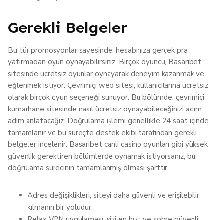
Gerekli Belgeler
Bu tür promosyonlar sayesinde, hesabınıza gerçek pra
yatırmadan oyun oynayabilirsiniz. Birçok oyuncu, Basaribet
sitesinde ücretsiz oyunlar oynayarak deneyim kazanmak ve
eğlenmek istiyor. Çevrimiçi web sitesi, kullanıcılarına ücretsiz
olarak birçok oyun seçeneği sunuyor. Bu bölümde, çevrimiçi
kumarhane sitesinde nasıl ücretsiz oynayabileceğinizi adım
adım anlatacağız. Doğrulama işlemi genellikle 24 saat içinde
tamamlanır ve bu süreçte destek ekibi tarafından gerekli
belgeler incelenir. Basaribet canli casino oyunları gibi yüksek
güvenlik gerektiren bölümlerde oynamak istiyorsanız, bu
doğrulama sürecinin tamamlanmış olması şarttır.
Adres değişiklikleri, siteyi daha güvenli ve erişilebilir
kılmanın bir yoludur.
Relax VPN uygulaması, sizi en hızlı ve sobre güvenli