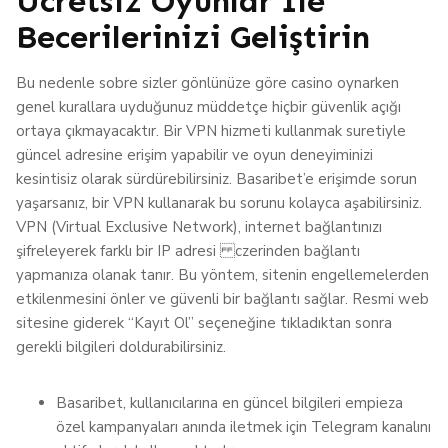
Ücretsiz Oyunlar Ile
Becerilerinizi Geliştirin
Bu nedenle sobre sizler gönlünüze göre casino oynarken
genel kurallara uyduğunuz müddetçe hiçbir güvenlik açığı
ortaya çıkmayacaktır. Bir VPN hizmeti kullanmak suretiyle
güncel adresine erişim yapabilir ve oyun deneyiminizi
kesintisiz olarak sürdürebilirsiniz. Basaribet’e erişimde sorun
yaşarsanız, bir VPN kullanarak bu sorunu kolayca aşabilirsiniz.
VPN (Virtual Exclusive Network), internet bağlantınızı
şifreleyerek farklı bir IP adresi czerinden bağlantı
yapmanıza olanak tanır. Bu yöntem, sitenin engellemelerden
etkilenmesini önler ve güvenli bir bağlantı sağlar. Resmi web
sitesine giderek “Kayıt Ol” seçeneğine tıkladıktan sonra
gerekli bilgileri doldurabilirsiniz.
Basaribet, kullanıcılarına en güncel bilgileri empieza
özel kampanyaları anında iletmek için Telegram kanalını