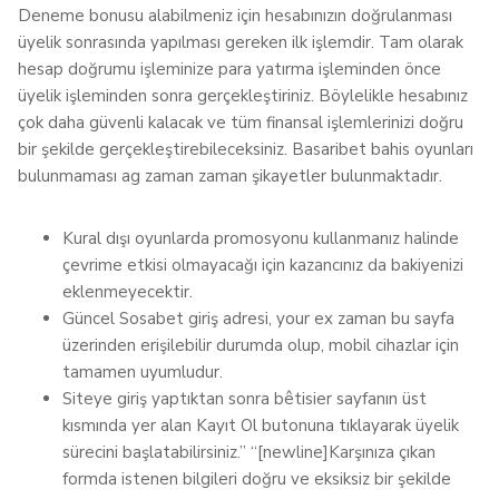
Deneme bonusu alabilmeniz için hesabınızın doğrulanması
üyelik sonrasında yapılması gereken ilk işlemdir. Tam olarak
hesap doğrumu işleminize para yatırma işleminden önce
üyelik işleminden sonra gerçekleştiriniz. Böylelikle hesabınız
çok daha güvenli kalacak ve tüm finansal işlemlerinizi doğru
bir şekilde gerçekleştirebileceksiniz. Basaribet bahis oyunları
bulunmaması ag zaman zaman şikayetler bulunmaktadır.
Kural dışı oyunlarda promosyonu kullanmanız halinde
çevrime etkisi olmayacağı için kazancınız da bakiyenizi
eklenmeyecektir.
Güncel Sosabet giriş adresi, your ex zaman bu sayfa
üzerinden erişilebilir durumda olup, mobil cihazlar için
tamamen uyumludur.
Siteye giriş yaptıktan sonra bêtisier sayfanın üst
kısmında yer alan Kayıt Ol butonuna tıklayarak üyelik
sürecini başlatabilirsiniz.” “[newline]Karşınıza çıkan
formda istenen bilgileri doğru ve eksiksiz bir şekilde