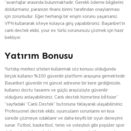
“avantajlar arasında bulunmaktadır. Gerekli ödeme bilgilerini
doldurmanız, paranızın finans birimi tarafından onaylanması
için zorunludur. Eğer herhangi bir erişim sorunu yaşarsanız,
VPN kullanarak siteye kolayca giriş yapabilirsiniz. Başarıbet’in
canlı destek ekibi, your ex türlü sorununuzu çözmek için hazır
bekliyor.
Yatırım Bonusu
Yurtdışı merkez siteleri kullanmak söz konusu olduğunda
birçok kullanıcı %100 güvenilir platform arayışına girmektedir.
Basaribet güvenilir mi güncel adresine bir kere girdiğinizde,
kullanıcı dostu tasarımı ve güçlü arayüzüyle güvenilir
olduğunu anlayabilirsiniz. Canlı destek hizmetine bêtisier”
“sayfadaki “Canlı Destek” butonuna tıklayarak ulaşabilirsiniz.
Profesyonel destek ekibi, oyuncuların sorunlarını en kısa
sürede çözmeye odaklanır ve daha keyifli bir oyun deneyimi
sunar. Futbol, basketbol, tenis ve voleybol gibi popüler spor