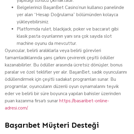
yapıldığı sonucu çıkmaktadır.
Belgelerinizi BaşarıBet Casino’nun kullanıcı panelinde
yer alan “Hesap Doğrulama” bölümünden kolayca
yükleyebilirsiniz.
Platformda rulet, blackjack, poker ve baccarat gibi
klasik pasta oyunlarının yanı sıra çok sayıda slot
machine oyunu da mevcuttur.
Oyuncular, belirli aralıklarla veya belirli görevleri
tamamladıklarında şans çarkını çevirerek çeşitli ödüller
kazanabilirler. Bu ödüller arasında ücretsiz dönüşler, bonus
paralar ve özel teklifler yer alır. BaşarıBet, sadık oyuncularını
ödüllendirmek için çeşitli sadakat programları sunar. Bu
programlar, oyuncuların düzenli oyun oynamalarını teşvik
eder ve belirli bir süre boyunca yapılan bahisler üzerinden
puan kazanma fırsatı sunar
https://basaribet-online-
adresi.com/
.
Başarıbet Müşteri Desteği