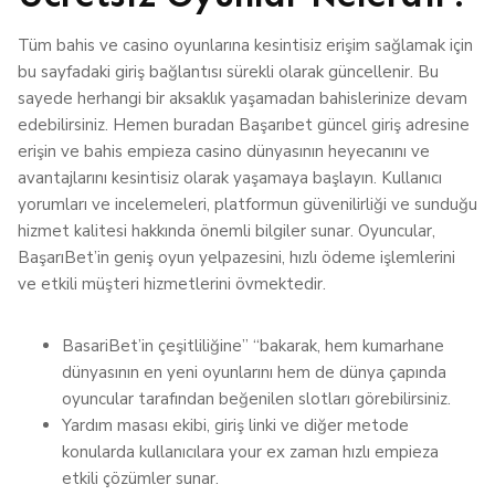
Tüm bahis ve casino oyunlarına kesintisiz erişim sağlamak için
bu sayfadaki giriş bağlantısı sürekli olarak güncellenir. Bu
sayede herhangi bir aksaklık yaşamadan bahislerinize devam
edebilirsiniz. Hemen buradan Başarıbet güncel giriş adresine
erişin ve bahis empieza casino dünyasının heyecanını ve
avantajlarını kesintisiz olarak yaşamaya başlayın. Kullanıcı
yorumları ve incelemeleri, platformun güvenilirliği ve sunduğu
hizmet kalitesi hakkında önemli bilgiler sunar. Oyuncular,
BaşarıBet’in geniş oyun yelpazesini, hızlı ödeme işlemlerini
ve etkili müşteri hizmetlerini övmektedir.
BasariBet’in çeşitliliğine” “bakarak, hem kumarhane
dünyasının en yeni oyunlarını hem de dünya çapında
oyuncular tarafından beğenilen slotları görebilirsiniz.
Yardım masası ekibi, giriş linki ve diğer metode
konularda kullanıcılara your ex zaman hızlı empieza
etkili çözümler sunar.