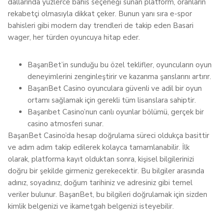
dallarında yüzlerce bahis seçeneği sunan platform, oranların
rekabetçi olmasıyla dikkat çeker. Bunun yanı sıra e-spor
bahisleri gibi modern day trendleri de takip eden Basari
wager, her türden oyuncuya hitap eder.
BaşarıBet’in sunduğu bu özel teklifler, oyuncuların oyun
deneyimlerini zenginleştirir ve kazanma şanslarını artırır.
BaşarıBet Casino oyunculara güvenli ve adil bir oyun
ortamı sağlamak için gerekli tüm lisanslara sahiptir.
Başarıbet Casino’nun canlı oyunlar bölümü, gerçek bir
casino atmosferi sunar.
BaşarıBet Casino’da hesap doğrulama süreci oldukça basittir
ve adım adım takip edilerek kolayca tamamlanabilir. İlk
olarak, platforma kayıt olduktan sonra, kişisel bilgilerinizi
doğru bir şekilde girmeniz gerekecektir. Bu bilgiler arasında
adınız, soyadınız, doğum tarihiniz ve adresiniz gibi temel
veriler bulunur. BaşarıBet, bu bilgileri doğrulamak için sizden
kimlik belgenizi ve ikametgah belgenizi isteyebilir.