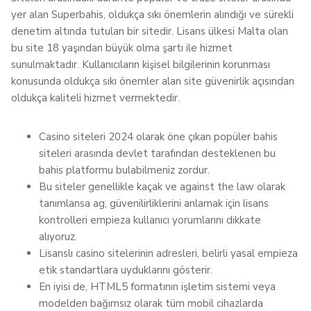
yer alan Superbahis, oldukça sıkı önemlerin alındığı ve sürekli
denetim altında tutulan bir sitedir. Lisans ülkesi Malta olan
bu site 18 yaşından büyük olma şartı ile hizmet
sunulmaktadır. Kullanıcıların kişisel bilgilerinin korunması
konusunda oldukça sıkı önemler alan site güvenirlik açısından
oldukça kaliteli hizmet vermektedir.
Casino siteleri 2024 olarak öne çıkan popüler bahis
siteleri arasında devlet tarafından desteklenen bu
bahis platformu bulabilmeniz zordur.
Bu siteler genellikle kaçak ve against the law olarak
tanımlansa ag, güvenilirliklerini anlamak için lisans
kontrolleri empieza kullanıcı yorumlarını dikkate
alıyoruz.
Lisanslı casino sitelerinin adresleri, belirli yasal empieza
etik standartlara uyduklarını gösterir.
En iyisi de, HTML5 formatının işletim sistemi veya
modelden bağımsız olarak tüm mobil cihazlarda