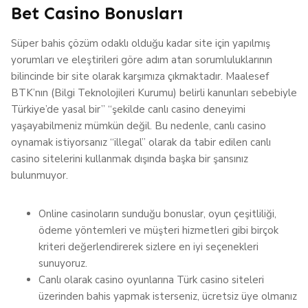
Bet Casino Bonusları
Süper bahis çözüm odaklı olduğu kadar site için yapılmış
yorumları ve eleştirileri göre adım atan sorumluluklarının
bilincinde bir site olarak karşımıza çıkmaktadır. Maalesef
BTK’nın (Bilgi Teknolojileri Kurumu) belirli kanunları sebebiyle
Türkiye’de yasal bir” “şekilde canlı casino deneyimi
yaşayabilmeniz mümkün değil. Bu nedenle, canlı casino
oynamak istiyorsanız “illegal” olarak da tabir edilen canlı
casino sitelerini kullanmak dışında başka bir şansınız
bulunmuyor.
Online casinoların sunduğu bonuslar, oyun çeşitliliği,
ödeme yöntemleri ve müşteri hizmetleri gibi birçok
kriteri değerlendirerek sizlere en iyi seçenekleri
sunuyoruz.
Canlı olarak casino oyunlarına Türk casino siteleri
üzerinden bahis yapmak isterseniz, ücretsiz üye olmanız