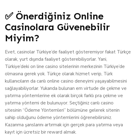
✅ Önerdiğiniz Online
Casinolara Güvenebilir
Miyim?
Evet, casinolar Türkiye’de faaliyet gösteremiyor fakat Türkçe
olarak, yurt dışında faaliyet gösterebiliyorlar. Yani,
Türkiye’deki on line casino sitelerinin merkezinin Türkiye’de
olmasına gerek yok. Türkçe olarak hizmet verip, Türk
kullanıcıların da canlı online casino deneyimi yaşayabilmesini
sağlayabiliyorlar. Yukarıda bulunan em virtude de çekme ve
yatırma yöntemlerine ek olarak birçok farklı pra çekme ve
yatırma yöntemi de bulunuyor. Seçtiğiniz canlı casino
sitesinin “Ödeme Yöntemleri” bölümüne gelerek sitenin
sahip olduğunu ödeme yöntemlerini öğrenebilirsiniz.
Kazanma şanslarını artırmak için gerçek para yatırma veya
kayıt için ücretsiz bir reward almak.