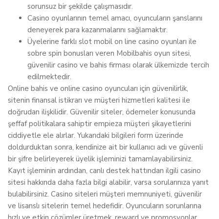
sorunsuz bir şekilde çalışmasıdır.
Casino oyunlarının temel amacı, oyuncuların şanslarını
deneyerek para kazanmalarını sağlamaktır.
Üyelerine farklı slot mobil on line casino oyunları ile
sobre spin bonusları veren Mobilbahis oyun sitesi,
güvenilir casino ve bahis firması olarak ülkemizde tercih
edilmektedir.
Online bahis ve online casino oyuncuları için güvenilirlik,
sitenin finansal istikrarı ve müşteri hizmetleri kalitesi ile
doğrudan ilişkilidir. Güvenilir siteler, ödemeler konusunda
şeffaf politikalara sahiptir empieza müşteri şikayetlerini
ciddiyetle ele alırlar. Yukarıdaki bilgileri form üzerinde
doldurduktan sonra, kendinize ait bir kullanıcı adı ve güvenli
bir şifre belirleyerek üyelik işleminizi tamamlayabilirsiniz.
Kayıt işleminin ardından, canlı destek hattından ilgili casino
sitesi hakkında daha fazla bilgi alabilir, varsa sorularınıza yanıt
bulabilirsiniz. Casino siteleri müşteri memnuniyeti, güvenilir
ve lisanslı sitelerin temel hedefidir. Oyuncuların sorunlarına
hızlı ve etkin çözümler üretmek, reward ve promosyonlar