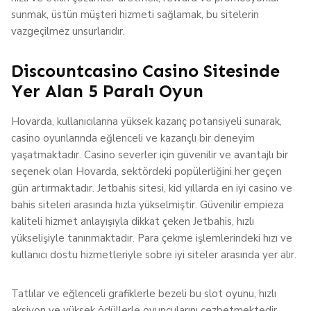
sunmak, üstün müşteri hizmeti sağlamak, bu sitelerin
vazgeçilmez unsurlarıdır.
Discountcasino Casino Sitesinde
Yer Alan 5 Paralı Oyun
Hovarda, kullanıcılarına yüksek kazanç potansiyeli sunarak,
casino oyunlarında eğlenceli ve kazançlı bir deneyim
yaşatmaktadır. Casino severler için güvenilir ve avantajlı bir
seçenek olan Hovarda, sektördeki popülerliğini her geçen
gün artırmaktadır. Jetbahis sitesi, kid yıllarda en iyi casino ve
bahis siteleri arasında hızla yükselmiştir. Güvenilir empieza
kaliteli hizmet anlayışıyla dikkat çeken Jetbahis, hızlı
yükselişiyle tanınmaktadır. Para çekme işlemlerindeki hızı ve
kullanıcı dostu hizmetleriyle sobre iyi siteler arasında yer alır.
Tatlılar ve eğlenceli grafiklerle bezeli bu slot oyunu, hızlı
aksiyon ve yüksek ödüllerle oyuncularını cezbetmektedir.