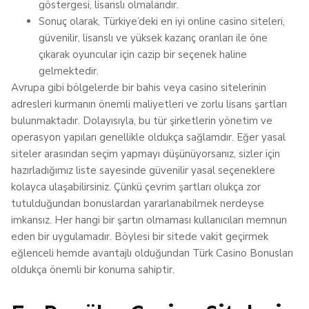
göstergesi, lisanslı olmalarıdır.
Sonuç olarak, Türkiye’deki en iyi online casino siteleri,
güvenilir, lisanslı ve yüksek kazanç oranları ile öne
çıkarak oyuncular için cazip bir seçenek haline
gelmektedir.
Avrupa gibi bölgelerde bir bahis veya casino sitelerinin
adresleri kurmanın önemli maliyetleri ve zorlu lisans şartları
bulunmaktadır. Dolayısıyla, bu tür şirketlerin yönetim ve
operasyon yapıları genellikle oldukça sağlamdır. Eğer yasal
siteler arasından seçim yapmayı düşünüyorsanız, sizler için
hazırladığımız liste sayesinde güvenilir yasal seçeneklere
kolayca ulaşabilirsiniz. Çünkü çevrim şartları olukça zor
tutulduğundan bonuslardan yararlanabilmek nerdeyse
imkansız. Her hangi bir şartın olmaması kullanıcıları memnun
eden bir uygulamadır. Böylesi bir sitede vakit geçirmek
eğlenceli hemde avantajlı olduğundan Türk Casino Bonusları
oldukça önemli bir konuma sahiptir.