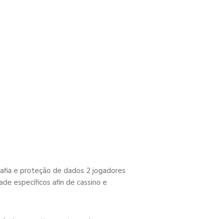
rafia e proteção de dados 2 jogadores
de específicos afin de cassino e