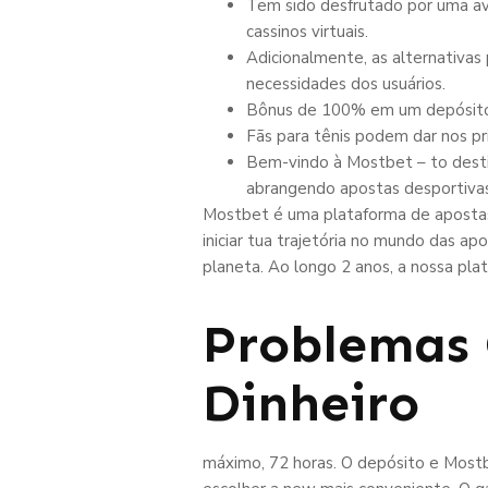
Tem sido desfrutado por uma av
cassinos virtuais.
Adicionalmente, as alternativas
necessidades dos usuários.
Bônus de 100% em um depósito p
Fãs para tênis podem dar nos pr
Bem-vindo à Mostbet – to destin
abrangendo apostas desportivas,
Mostbet é uma plataforma de apostas
iniciar tua trajetória no mundo das a
planeta. Ao longo 2 anos, a nossa pl
Problemas 
Dinheiro
máximo, 72 horas. O depósito e Mostb