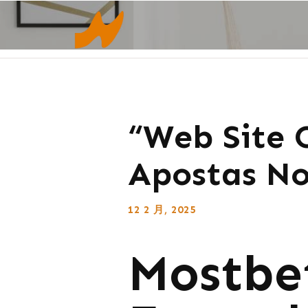
“Web Site O
Apostas No
12 2 月, 2025
Mostbet