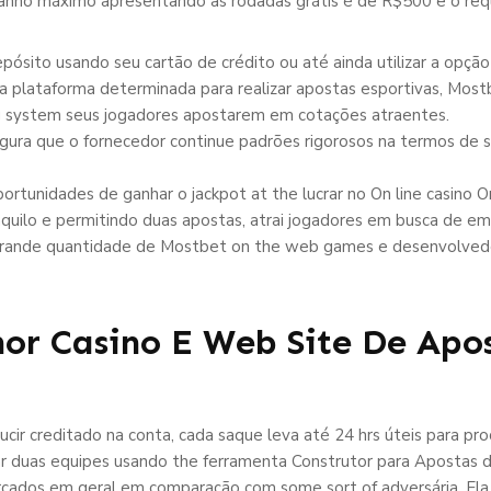
anho máximo apresentando as rodadas grátis é de R$500 e o requi
epósito usando seu cartão de crédito ou até ainda utilizar a opção
 a plataforma determinada para realizar apostas esportivas, Mos
g system seus jogadores apostarem em cotações atraentes.
egura que o fornecedor continue padrões rigorosos na termos de s
portunidades de ganhar o jackpot at the lucrar no On line casino 
nquilo e permitindo duas apostas, atrai jogadores em busca de 
 grande quantidade de Mostbet on the web games e desenvolvedor
or Casino E Web Site De Apos
ucir creditado na conta, cada saque leva até 24 hrs úteis para pr
ar duas equipes usando the ferramenta Construtor para Apostas 
cados em geral em comparação com some sort of adversária. Ela 