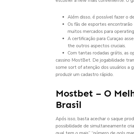
escolher a new mais conveniente. O g
Além disso, é possível fazer o d
Os fãs de esportes encontrarão
muitos mercados para operatin
A certificação para Curaçao ass
the outros aspectos cruciais.
Com tantas rodadas grátis, as o
cassino MostBet. De jogabilidade tra
some sort of atenção dos usuários a
produzir um cadastro rápido.
Mostbet – O Melh
Brasil
Após isso, basta acechar o saque prod
possibilidade de simultaneamente cri
qual tem o mais” “número de gols mar