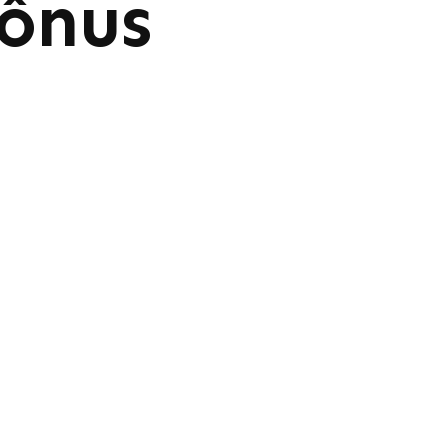
Bônus