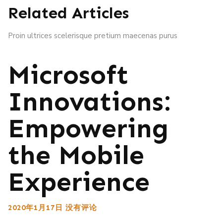
Related Articles
Proin ultrices scelerisque pretium maecenas purus
Microsoft
Innovations:
Empowering
the Mobile
Experience
2020年1月17日
没有评论