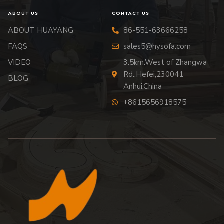
ABOUT US
CONTACT US
ABOUT HUAYANG
86-551-63666258
FAQS
sales5@hysofa.com
VIDEO
3.5km.West of Zhangwa
Rd.,Hefei,230041
BLOG
Anhui,China
+8615656918575