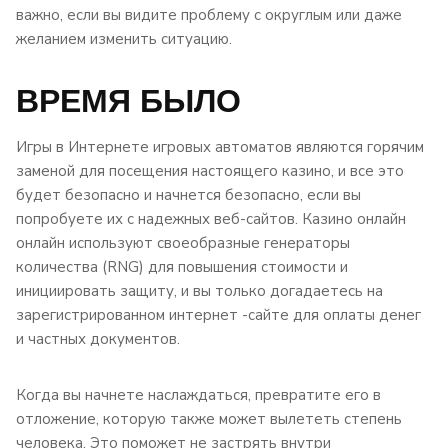
важно, если вы видите проблему с округлым или даже
желанием изменить ситуацию.
ВРЕМЯ БЫЛО
Игры в Интернете игровых автоматов являются горячим
заменой для посещения настоящего казино, и все это
будет безопасно и начнется безопасно, если вы
попробуете их с надежных веб-сайтов. Казино онлайн
онлайн используют своеобразные генераторы
количества (RNG) для повышения стоимости и
инициировать защиту, и вы только догадаетесь на
зарегистрированном интернет -сайте для оплаты денег
и частных документов.
Когда вы начнете наслаждаться, превратите его в
отложение, которую также может вылететь степень
человека. Это поможет не застрять внутри