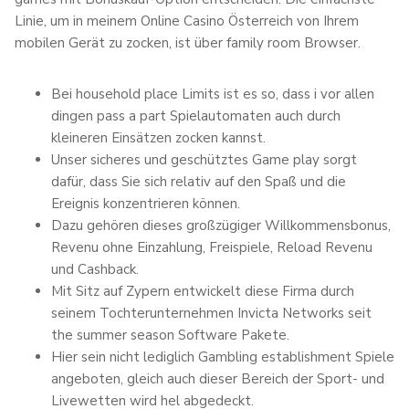
Linie, um in meinem Online Casino Österreich von Ihrem
mobilen Gerät zu zocken, ist über family room Browser.
Bei household place Limits ist es so, dass i vor allen
dingen pass a part Spielautomaten auch durch
kleineren Einsätzen zocken kannst.
Unser sicheres und geschütztes Game play sorgt
dafür, dass Sie sich relativ auf den Spaß und die
Ereignis konzentrieren können.
Dazu gehören dieses großzügiger Willkommensbonus,
Revenu ohne Einzahlung, Freispiele, Reload Revenu
und Cashback.
Mit Sitz auf Zypern entwickelt diese Firma durch
seinem Tochterunternehmen Invicta Networks seit
the summer season Software Pakete.
Hier sein nicht lediglich Gambling establishment Spiele
angeboten, gleich auch dieser Bereich der Sport- und
Livewetten wird hel abgedeckt.