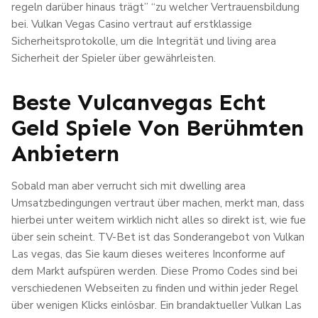
regeln darüber hinaus trägt” “zu welcher Vertrauensbildung
bei​. Vulkan Vegas Casino vertraut auf erstklassige
Sicherheitsprotokolle, um die Integrität und living area
Sicherheit der Spieler über gewährleisten.
Beste Vulcanvegas Echt
Geld Spiele Von Berühmten
Anbietern
Sobald man aber verrucht sich mit dwelling area
Umsatzbedingungen vertraut über machen, merkt man, dass
hierbei unter weitem wirklich nicht alles so direkt ist, wie fue
über sein scheint. TV-Bet ist das Sonderangebot von Vulkan
Las vegas, das Sie kaum dieses weiteres Inconforme auf
dem Markt aufspüren werden. Diese Promo Codes sind bei
verschiedenen Webseiten zu finden und within jeder Regel
über wenigen Klicks einlösbar. Ein brandaktueller Vulkan Las