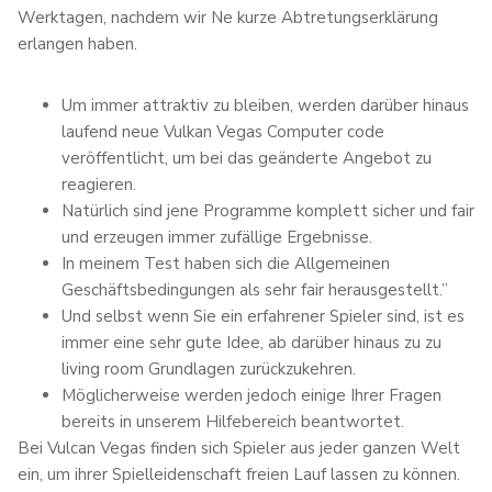
Werktagen, nachdem wir Ne kurze Abtretungserklärung
erlangen haben.
Um immer attraktiv zu bleiben, werden darüber hinaus
laufend neue Vulkan Vegas Computer code
veröffentlicht, um bei das geänderte Angebot zu
reagieren.
Natürlich sind jene Programme komplett sicher und fair
und erzeugen immer zufällige Ergebnisse.
In meinem Test haben sich die Allgemeinen
Geschäftsbedingungen als sehr fair herausgestellt.”
Und selbst wenn Sie ein erfahrener Spieler sind, ist es
immer eine sehr gute Idee, ab darüber hinaus zu zu
living room Grundlagen zurückzukehren.
Möglicherweise werden jedoch einige Ihrer Fragen
bereits in unserem Hilfebereich beantwortet.
Bei Vulcan Vegas finden sich Spieler aus jeder ganzen Welt
ein, um ihrer Spielleidenschaft freien Lauf lassen zu können.