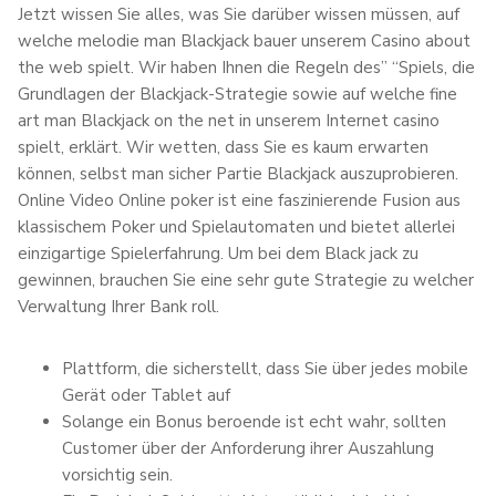
Jetzt wissen Sie alles, was Sie darüber wissen müssen, auf
welche melodie man Blackjack bauer unserem Casino about
the web spielt. Wir haben Ihnen die Regeln des” “Spiels, die
Grundlagen der Blackjack-Strategie sowie auf welche fine
art man Blackjack on the net in unserem Internet casino
spielt, erklärt. Wir wetten, dass Sie es kaum erwarten
können, selbst man sicher Partie Blackjack auszuprobieren.
Online Video Online poker ist eine faszinierende Fusion aus
klassischem Poker und Spielautomaten und bietet allerlei
einzigartige Spielerfahrung. Um bei dem Black jack zu
gewinnen, brauchen Sie eine sehr gute Strategie zu welcher
Verwaltung Ihrer Bank roll.
Plattform, die sicherstellt, dass Sie über jedes mobile
Gerät oder Tablet auf
Solange ein Bonus beroende ist echt wahr, sollten
Customer über der Anforderung ihrer Auszahlung
vorsichtig sein.