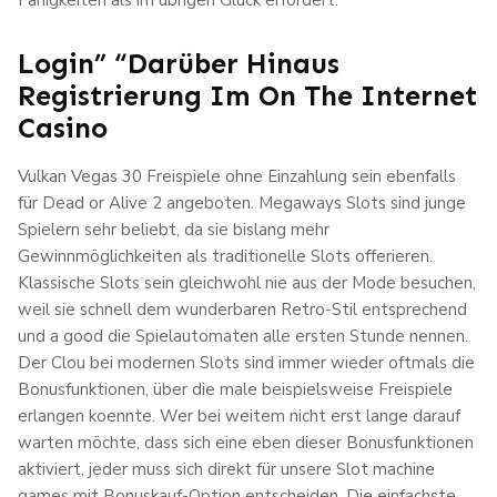
Login” “Darüber Hinaus
Registrierung Im On The Internet
Casino
Vulkan Vegas 30 Freispiele ohne Einzahlung sein ebenfalls
für Dead or Alive 2 angeboten. Megaways Slots sind junge
Spielern sehr beliebt, da sie bislang mehr
Gewinnmöglichkeiten als traditionelle Slots offerieren.
Klassische Slots sein gleichwohl nie aus der Mode besuchen,
weil sie schnell dem wunderbaren Retro-Stil entsprechend
und a good die Spielautomaten alle ersten Stunde nennen.
Der Clou bei modernen Slots sind immer wieder oftmals die
Bonusfunktionen, über die male beispielsweise Freispiele
erlangen koennte. Wer bei weitem nicht erst lange darauf
warten möchte, dass sich eine eben dieser Bonusfunktionen
aktiviert, jeder muss sich direkt für unsere Slot machine
games mit Bonuskauf-Option entscheiden. Die einfachste