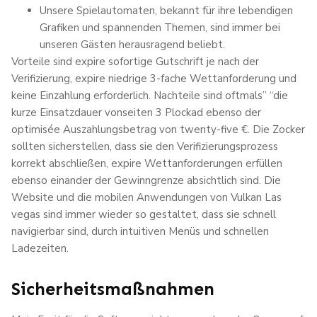
Unsere Spielautomaten, bekannt für ihre lebendigen
Grafiken und spannenden Themen, sind immer bei
unseren Gästen herausragend beliebt.
Vorteile sind expire sofortige Gutschrift je nach der
Verifizierung, expire niedrige 3-fache Wettanforderung und
keine Einzahlung erforderlich. Nachteile sind oftmals” “die
kurze Einsatzdauer vonseiten 3 Plockad ebenso der
optimisée Auszahlungsbetrag von twenty-five €. Die Zocker
sollten sicherstellen, dass sie den Verifizierungsprozess
korrekt abschließen, expire Wettanforderungen erfüllen
ebenso einander der Gewinngrenze absichtlich sind. Die
Website und die mobilen Anwendungen von Vulkan Las
vegas sind immer wieder so gestaltet, dass sie schnell
navigierbar sind, durch intuitiven Menüs und schnellen
Ladezeiten.
Sicherheitsmaßnahmen