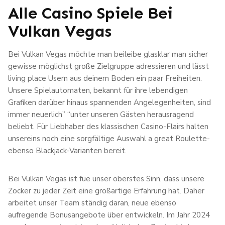
Alle Casino Spiele Bei
Vulkan Vegas
Bei Vulkan Vegas möchte man beileibe glasklar man sicher
gewisse möglichst große Zielgruppe adressieren und lässt
living place Usern aus deinem Boden ein paar Freiheiten.
Unsere Spielautomaten, bekannt für ihre lebendigen
Grafiken darüber hinaus spannenden Angelegenheiten, sind
immer neuerlich” “unter unseren Gästen herausragend
beliebt. Für Liebhaber des klassischen Casino-Flairs halten
unsereins noch eine sorgfältige Auswahl a great Roulette-
ebenso Blackjack-Varianten bereit.
Bei Vulkan Vegas ist fue unser oberstes Sinn, dass unsere
Zocker zu jeder Zeit eine großartige Erfahrung hat. Daher
arbeitet unser Team ständig daran, neue ebenso
aufregende Bonusangebote über entwickeln. Im Jahr 2024