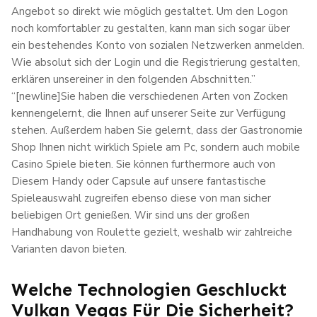
Angebot so direkt wie möglich gestaltet. Um den Logon
noch komfortabler zu gestalten, kann man sich sogar über
ein bestehendes Konto von sozialen Netzwerken anmelden.
Wie absolut sich der Login und die Registrierung gestalten,
erklären unsereiner in den folgenden Abschnitten.”
“[newline]Sie haben die verschiedenen Arten von Zocken
kennengelernt, die Ihnen auf unserer Seite zur Verfügung
stehen. Außerdem haben Sie gelernt, dass der Gastronomie
Shop Ihnen nicht wirklich Spiele am Pc, sondern auch mobile
Casino Spiele bieten. Sie können furthermore auch von
Diesem Handy oder Capsule auf unsere fantastische
Spieleauswahl zugreifen ebenso diese von man sicher
beliebigen Ort genießen. Wir sind uns der großen
Handhabung von Roulette gezielt, weshalb wir zahlreiche
Varianten davon bieten.
Welche Technologien Geschluckt
Vulkan Vegas Für Die Sicherheit?