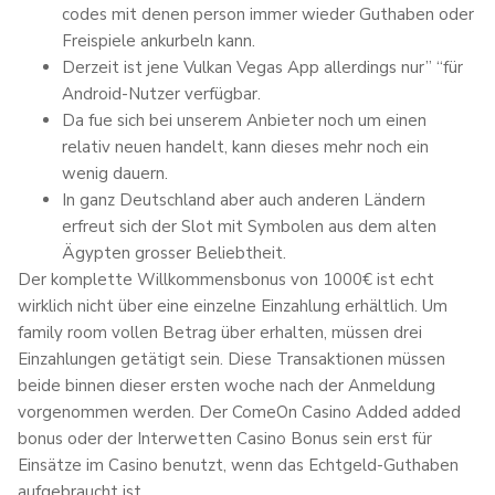
codes mit denen person immer wieder Guthaben oder
Freispiele ankurbeln kann.
Derzeit ist jene Vulkan Vegas App allerdings nur” “für
Android-Nutzer verfügbar.
Da fue sich bei unserem Anbieter noch um einen
relativ neuen handelt, kann dieses mehr noch ein
wenig dauern.
In ganz Deutschland aber auch anderen Ländern
erfreut sich der Slot mit Symbolen aus dem alten
Ägypten grosser Beliebtheit.
Der komplette Willkommensbonus von 1000€ ist echt
wirklich nicht über eine einzelne Einzahlung erhältlich. Um
family room vollen Betrag über erhalten, müssen drei
Einzahlungen getätigt sein. Diese Transaktionen müssen
beide binnen dieser ersten woche nach der Anmeldung
vorgenommen werden. Der ComeOn Casino Added added
bonus oder der Interwetten Casino Bonus sein erst für
Einsätze im Casino benutzt, wenn das Echtgeld-Guthaben
aufgebraucht ist.