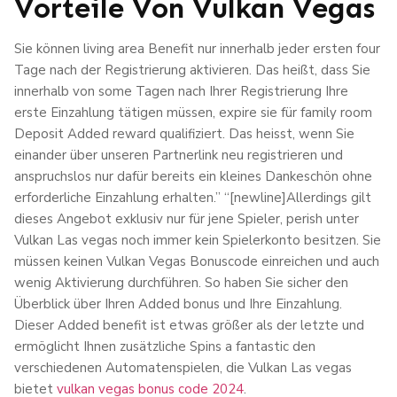
Vorteile Von Vulkan Vegas
Sie können living area Benefit nur innerhalb jeder ersten four
Tage nach der Registrierung aktivieren. Das heißt, dass Sie
innerhalb von some Tagen nach Ihrer Registrierung Ihre
erste Einzahlung tätigen müssen, expire sie für family room
Deposit Added reward qualifiziert. Das heisst, wenn Sie
einander über unseren Partnerlink neu registrieren und
anspruchslos nur dafür bereits ein kleines Dankeschön ohne
erforderliche Einzahlung erhalten.” “[newline]Allerdings gilt
dieses Angebot exklusiv nur für jene Spieler, perish unter
Vulkan Las vegas noch immer kein Spielerkonto besitzen. Sie
müssen keinen Vulkan Vegas Bonuscode einreichen und auch
wenig Aktivierung durchführen. So haben Sie sicher den
Überblick über Ihren Added bonus und Ihre Einzahlung.
Dieser Added benefit ist etwas größer als der letzte und
ermöglicht Ihnen zusätzliche Spins a fantastic den
verschiedenen Automatenspielen, die Vulkan Las vegas
bietet
vulkan vegas bonus code 2024
.