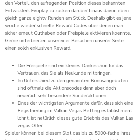
den Vorteil, den aufregenden Position dieses bekannten
Entwicklers Evoplay zu zocken darüber hinaus davon eben
gleich ganze eighty Runden am Stück. Deshalb gibt es jene
woche wieder schnelle Reward Codes über denen man
sicher erneut Guthaben oder Freispiele aktivieren koennte.
Gerne unterbreiten unsereiner Besuchern unserer Seite
einen solch exklusiven Reward.
Die Freispiele sind ein kleines Dankeschön für das
Vertrauen, das Sie als Neukunde mitbringen.
Im Unterschied zu den genannten Bonusangeboten
sind oftmals die Aktionscodes dann aber doch
neuerlich sehr besondere Sonderaktionen.
Eines der wichtigsten Argumente dafür, dass sich eine
Registrierung im Vulkan Vegas Betting establishment
lohnt, ist natürlich dieses gute Erlebnis des Vulkan Las
vegas Offer.
Spieler können bei diesem Slot das bis zu 5000-fache ihres