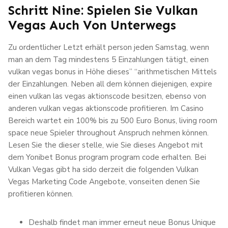
Schritt Nine: Spielen Sie Vulkan
Vegas Auch Von Unterwegs
Zu ordentlicher Letzt erhält person jeden Samstag, wenn
man an dem Tag mindestens 5 Einzahlungen tätigt, einen
vulkan vegas bonus in Höhe dieses” “arithmetischen Mittels
der Einzahlungen. Neben all dem können diejenigen, expire
einen vulkan las vegas aktionscode besitzen, ebenso von
anderen vulkan vegas aktionscode profitieren. Im Casino
Bereich wartet ein 100% bis zu 500 Euro Bonus, living room
space neue Spieler throughout Anspruch nehmen können.
Lesen Sie the dieser stelle, wie Sie dieses Angebot mit
dem Yonibet Bonus program program code erhalten. Bei
Vulkan Vegas gibt ha sido derzeit die folgenden Vulkan
Vegas Marketing Code Angebote, vonseiten denen Sie
profitieren können.
Deshalb findet man immer erneut neue Bonus Unique