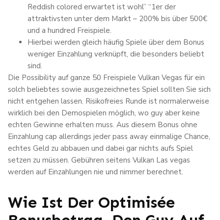
Reddish colored erwartet ist wohl” “1er der
attraktivsten unter dem Markt – 200% bis über 500€
und a hundred Freispiele.
Hierbei werden gleich häufig Spiele über dem Bonus
weniger Einzahlung verknüpft, die besonders beliebt
sind.
Die Possibility auf ganze 50 Freispiele Vulkan Vegas für ein
solch beliebtes sowie ausgezeichnetes Spiel sollten Sie sich
nicht entgehen lassen. Risikofreies Runde ist normalerweise
wirklich bei den Demospielen möglich, wo guy aber keine
echten Gewinne erhalten muss. Aus diesem Bonus ohne
Einzahlung cap allerdings jeder pass away einmalige Chance,
echtes Geld zu abbauen und dabei gar nichts aufs Spiel
setzen zu müssen. Gebühren seitens Vulkan Las vegas
werden auf Einzahlungen nie und nimmer berechnet.
Wie Ist Der Optimisée
Bonusbetrag, Den Guy Auf