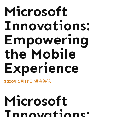
Microsoft
Innovations:
Empowering
the Mobile
Experience
2020年1月17日
没有评论
Microsoft
Innovations: