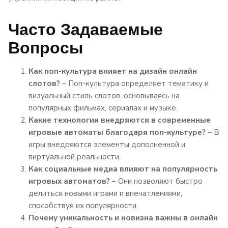
Часто Задаваемые
Вопросы
Как поп-культура влияет на дизайн онлайн
слотов?
– Поп-культура определяет тематику и
визуальный стиль слотов, основываясь на
популярных фильмах, сериалах и музыке.
Какие технологии внедряются в современные
игровые автоматы благодаря поп-культуре?
– В
игры внедряются элементы дополненной и
виртуальной реальности.
Как социальные медиа влияют на популярность
игровых автоматов?
– Они позволяют быстро
делиться новыми играми и впечатлениями,
способствуя их популярности.
Почему уникальность и новизна важны в онлайн