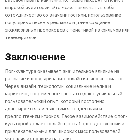
широкой аудитории. Это может включать в себя
сотрудничество со знаменитостями, использование
популярных песен в рекламах и даже создание
эксклюзивных промокодов с тематикой из фильмов или
телесериалов.
Заключение
Поп-культура оказывает значительное влияние на
развитие и популяризацию онлайн казино автоматов.
Через дизайн, технологии, социальные медиа и
маркетинг, современные слоты создают уникальный
пользовательский опыт, который постоянно
адаптируется к меняющимся тенденциям и
предпочтениям игроков. Такое взаимодействие с поп-
культурой делает онлайн слоты более доступными и
привлекательными для широких масс пользователй,
укрепляя их позиции на рынке.