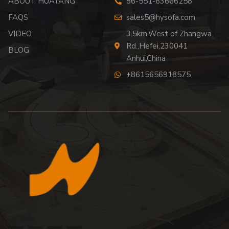
ABOUT HUAYANG
86-551-63666258
FAQS
sales5@hysofa.com
VIDEO
3.5km.West of Zhangwa
Rd.,Hefei,230041
BLOG
Anhui,China
+8615656918575