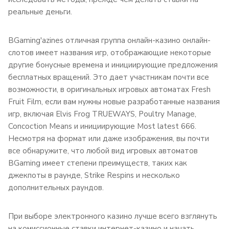
реальные деньги.
BGaming'azines отличная группа онлайн-казино онлайн-
слотов имеет названия игр, отображающие некоторые
другие бонусные времена и инициирующие предложения
бесплатных вращений. Это дает участникам почти все
возможности, в оригинальных игровых автоматах Fresh
Fruit Film, если вам нужны новые разработанные названия
игр, включая Elvis Frog TRUEWAYS, Poultry Manage,
Concoction Means и инициирующие Most latest 666.
Несмотря на формат или даже изображения, вы почти
все обнаружите, что любой вид игровых автоматов
BGaming имеет степени преимуществ, таких как
джекпоты в раунде, Strike Respins и несколько
дополнительных раундов.
При выборе электронного казино лучше всего взглянуть
на комиссионные ставки интернет-казино и начать