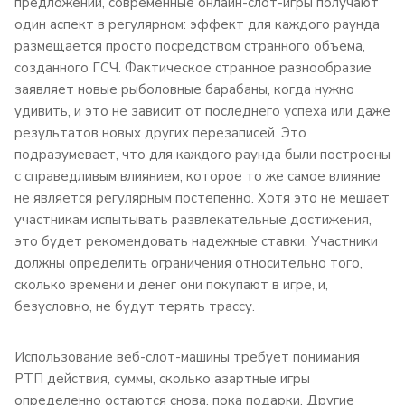
предложений, современные онлайн-слот-игры получают
один аспект в регулярном: эффект для каждого раунда
размещается просто посредством странного объема,
созданного ГСЧ. Фактическое странное разнообразие
заявляет новые рыболовные барабаны, когда нужно
удивить, и это не зависит от последнего успеха или даже
результатов новых других перезаписей. Это
подразумевает, что для каждого раунда были построены
с справедливым влиянием, которое то же самое влияние
не является регулярным постепенно. Хотя это не мешает
участникам испытывать развлекательные достижения,
это будет рекомендовать надежные ставки. Участники
должны определить ограничения относительно того,
сколько времени и денег они покупают в игре, и,
безусловно, не будут терять трассу.
Использование веб-слот-машины требует понимания
РТП действия, суммы, сколько азартные игры
определенно остаются снова, пока подарки. Другие