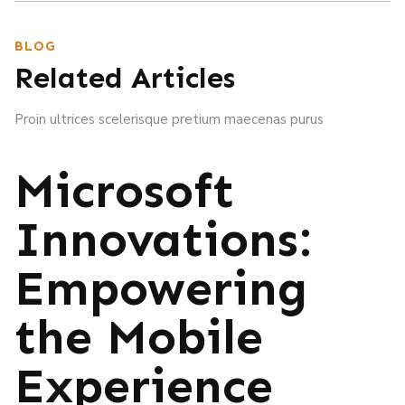
BLOG
Related Articles
Proin ultrices scelerisque pretium maecenas purus
Microsoft
Innovations:
Empowering
the Mobile
Experience