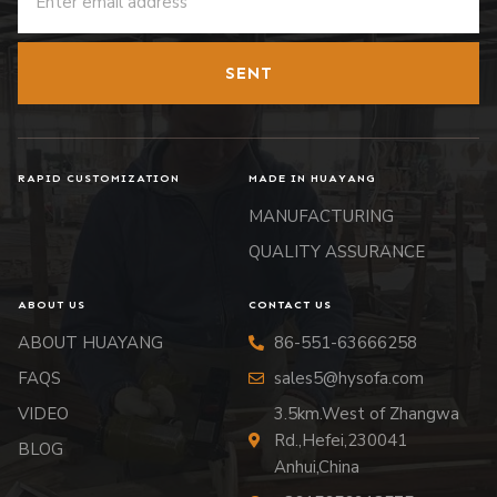
SENT
RAPID CUSTOMIZATION
MADE IN HUAYANG
MANUFACTURING
QUALITY ASSURANCE
ABOUT US
CONTACT US
ABOUT HUAYANG
86-551-63666258
FAQS
sales5@hysofa.com
VIDEO
3.5km.West of Zhangwa
Rd.,Hefei,230041
BLOG
Anhui,China