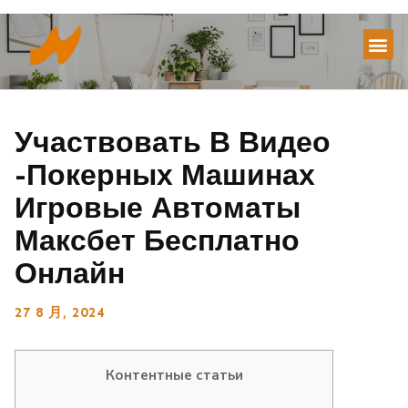
Участвовать В Видео
-покерных Машинах
Игровые Автоматы
Максбет Бесплатно
Онлайн
27 8 月, 2024
Контентные статьи