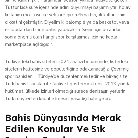
Tuttur kısa süre içerisinde adını duyurmayı başarmıştır. Kolay
kullanım mottosu ile sektöre giren firma birçok kullanıcının
dikkatini çekmiştir. Diyelim ki balompié ya da basketol veya
e-sporlardan birine bahis yapacaksın. Senin için bu andan
sonra önemli olan hangi spor karşılaşması için ne kadar
marketplace açıldığıdır.
Türkiyedeki bahis siteleri 2024 analizi bölümünde, listedeki
sitelerin kalitesine ve popülerliğine odaklanacağız. Çevrimiçi
spor bahisleri” “Türkiye’de düzenlenmektedir ve birkaç site
Türk bahis lisansları ile faaliyet göstermektedir. 2013 yılında
hükümet, ülkede izinleri olmadığı sürece denizaşırı yerlerin
Türk müşterileri kabul etmesini yasadışı hale getirdi.
Bahis Dünyasında Merak
Edilen Konular Ve Sık