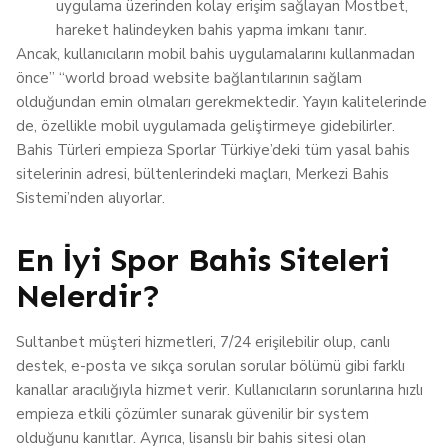
uygulama üzerinden kolay erişim sağlayan Mostbet,
hareket halindeyken bahis yapma imkanı tanır.
Ancak, kullanıcıların mobil bahis uygulamalarını kullanmadan
önce” “world broad website bağlantılarının sağlam
olduğundan emin olmaları gerekmektedir. Yayın kalitelerinde
de, özellikle mobil uygulamada geliştirmeye gidebilirler.
Bahis Türleri empieza Sporlar Türkiye’deki tüm yasal bahis
sitelerinin adresi, bültenlerindeki maçları, Merkezi Bahis
Sistemi’nden alıyorlar.
En İyi Spor Bahis Siteleri
Nelerdir?
Sultanbet müşteri hizmetleri, 7/24 erişilebilir olup, canlı
destek, e-posta ve sıkça sorulan sorular bölümü gibi farklı
kanallar aracılığıyla hizmet verir. Kullanıcıların sorunlarına hızlı
empieza etkili çözümler sunarak güvenilir bir system
olduğunu kanıtlar. Ayrıca, lisanslı bir bahis sitesi olan