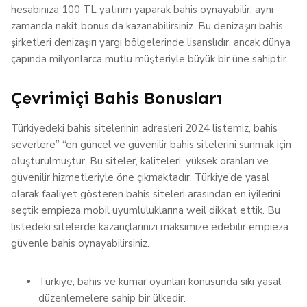
hesabınıza 100 TL yatırım yaparak bahis oynayabilir, aynı
zamanda nakit bonus da kazanabilirsiniz. Bu denizaşırı bahis
şirketleri denizaşırı yargı bölgelerinde lisanslıdır, ancak dünya
çapında milyonlarca mutlu müşteriyle büyük bir üne sahiptir.
Çevrimiçi Bahis Bonusları
Türkiyedeki bahis sitelerinin adresleri 2024 listemiz, bahis
severlere” “en güncel ve güvenilir bahis sitelerini sunmak için
oluşturulmuştur. Bu siteler, kaliteleri, yüksek oranları ve
güvenilir hizmetleriyle öne çıkmaktadır. Türkiye’de yasal
olarak faaliyet gösteren bahis siteleri arasından en iyilerini
seçtik empieza mobil uyumluluklarına weil dikkat ettik. Bu
listedeki sitelerde kazançlarınızı maksimize edebilir empieza
güvenle bahis oynayabilirsiniz.
Türkiye, bahis ve kumar oyunları konusunda sıkı yasal
düzenlemelere sahip bir ülkedir.