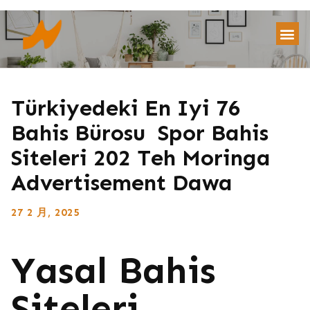
Türkiyedeki En Iyi 76
Bahis Bürosu ️ Spor Bahis
Siteleri 202 Teh Moringa
Advertisement Dawa
27 2 月, 2025
Yasal Bahis
Siteleri