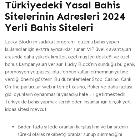
Türkiyedeki Yasal Bahis
Sitelerinin Adresleri 2024
Yerli Bahis Siteleri
Lucky Block’nin sadakat programı, düzenli bahis yapan
kullanıcılar için ekstra ayrıcalıklar sunar. VIP üyelik avantajları
arasında daha yüksek limitler, özel müşteri desteği ve özel
bonus kampanyaları yer alır. Lucky Block’nin sunduğu bu geniş
promosyon yelpazesi, platformun kullanıcı memnuniyetine
verdiği önemi gösterir. Bu düzenlemeler Stop, Casino, Canlı
On the particular web internet casino, Poker ve daha fazlası
gibi oyunların oynanmasını yasadışı hale » « getirmektedir.
Türkiye’de bahis yapmak tercih eden insanlar için birçok yerli
iddaa sitesi mevcut.
Birden fazla sitede oranları karşılaştırın ve bir sitenin
sürekli olarak rekabetçi oranlar sunup sunmadığını