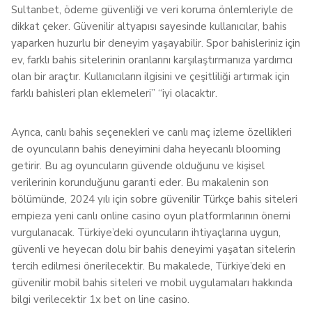
Sultanbet, ödeme güvenliği ve veri koruma önlemleriyle de
dikkat çeker. Güvenilir altyapısı sayesinde kullanıcılar, bahis
yaparken huzurlu bir deneyim yaşayabilir. Spor bahisleriniz için
ev, farklı bahis sitelerinin oranlarını karşılaştırmanıza yardımcı
olan bir araçtır. Kullanıcıların ilgisini ve çeşitliliği artırmak için
farklı bahisleri plan eklemeleri” “iyi olacaktır.
Ayrıca, canlı bahis seçenekleri ve canlı maç izleme özellikleri
de oyuncuların bahis deneyimini daha heyecanlı blooming
getirir. Bu ag oyuncuların güvende olduğunu ve kişisel
verilerinin korunduğunu garanti eder. Bu makalenin son
bölümünde, 2024 yılı için sobre güvenilir Türkçe bahis siteleri
empieza yeni canlı online casino oyun platformlarının önemi
vurgulanacak. Türkiye’deki oyuncuların ihtiyaçlarına uygun,
güvenli ve heyecan dolu bir bahis deneyimi yaşatan sitelerin
tercih edilmesi önerilecektir. Bu makalede, Türkiye’deki en
güvenilir mobil bahis siteleri ve mobil uygulamaları hakkında
bilgi verilecektir 1x bet on line casino.