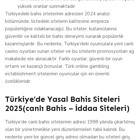
yüksek oranlar sunmaktadır.
Türkiyedeki bahis sitelerinin adresleri 2024 analizi
bölümünde, listedeki sitelerin kalitesine empieza
popülerliğine odaklanacağız. Bu siteler, kullanıcılarına
güvenilir ve kaliteli bir bahis deneyimi sunarak popülerlik
kazanmışlardır. Bu nedenle, Türkiye’deki oyunculara yeni canlı
casino oyunları sunan siteler ve bu sitelerin promosyonları ag
makalede ele alınacaktır. Farklı oyunlar, güvenli bir oyun
ortamı ve kazançlı bonuslar, Türk online gambling
establishment sitelerinin oyuncular için en önemli
özellikleridir.
Türkiye’de Yasal Bahis Siteleri
2025(canlı Bahis – İddaa Siteleri)
Türkiye’de canlı bahis sitelerinin adresi 1998 yılında çıkartılmış
olan bir yönetmelikle yeni düzenlemeleri tabii kalındı. Bu
nedenle yeni bir güncel giriş adresi olmadan bu siteleri giriş