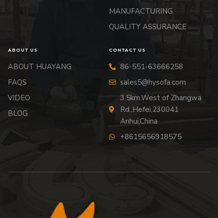
MANUFACTURING
QUALITY ASSURANCE
ABOUT US
CONTACT US
ABOUT HUAYANG
86-551-63666258
FAQS
sales5@hysofa.com
VIDEO
3.5km.West of Zhangwa
Rd.,Hefei,230041
BLOG
Anhui,China
+8615656918575