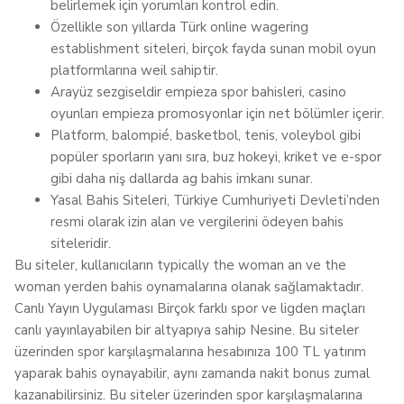
belirlemek için yorumları kontrol edin.
Özellikle son yıllarda Türk online wagering
establishment siteleri, birçok fayda sunan mobil oyun
platformlarına weil sahiptir.
Arayüz sezgiseldir empieza spor bahisleri, casino
oyunları empieza promosyonlar için net bölümler içerir.
Platform, balompié, basketbol, tenis, voleybol gibi
popüler sporların yanı sıra, buz hokeyi, kriket ve e-spor
gibi daha niş dallarda ag bahis imkanı sunar.
Yasal Bahis Siteleri, Türkiye Cumhuriyeti Devleti’nden
resmi olarak izin alan ve vergilerini ödeyen bahis
siteleridir.
Bu siteler, kullanıcıların typically the woman an ve the
woman yerden bahis oynamalarına olanak sağlamaktadır.
Canlı Yayın Uygulaması Birçok farklı spor ve ligden maçları
canlı yayınlayabilen bir altyapıya sahip Nesine. Bu siteler
üzerinden spor karşılaşmalarına hesabınıza 100 TL yatırım
yaparak bahis oynayabilir, aynı zamanda nakit bonus zumal
kazanabilirsiniz. Bu siteler üzerinden spor karşılaşmalarına