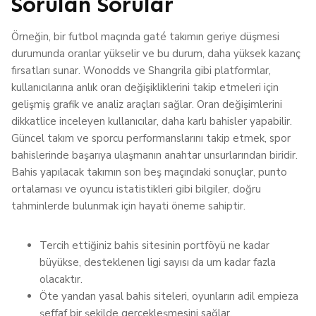
Sorulan Sorular
Örneğin, bir futbol maçında gaté takımın geriye düşmesi
durumunda oranlar yükselir ve bu durum, daha yüksek kazanç
fırsatları sunar. Wonodds ve Shangrila gibi platformlar,
kullanıcılarına anlık oran değişikliklerini takip etmeleri için
gelişmiş grafik ve analiz araçları sağlar. Oran değişimlerini
dikkatlice inceleyen kullanıcılar, daha karlı bahisler yapabilir.
Güncel takım ve sporcu performanslarını takip etmek, spor
bahislerinde başarıya ulaşmanın anahtar unsurlarından biridir.
Bahis yapılacak takımın son beş maçındaki sonuçlar, punto
ortalaması ve oyuncu istatistikleri gibi bilgiler, doğru
tahminlerde bulunmak için hayati öneme sahiptir.
Tercih ettiğiniz bahis sitesinin portföyü ne kadar
büyükse, desteklenen ligi sayısı da um kadar fazla
olacaktır.
Öte yandan yasal bahis siteleri, oyunların adil empieza
şeffaf bir şekilde gerçekleşmesini sağlar.