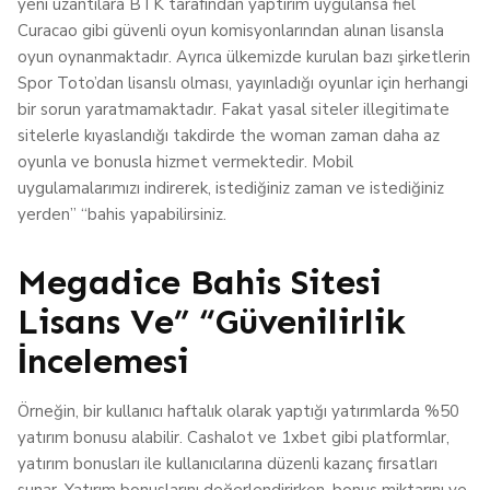
yeni uzantılara BTK tarafından yaptırım uygulansa fiel
Curacao gibi güvenli oyun komisyonlarından alınan lisansla
oyun oynanmaktadır. Ayrıca ülkemizde kurulan bazı şirketlerin
Spor Toto’dan lisanslı olması, yayınladığı oyunlar için herhangi
bir sorun yaratmamaktadır. Fakat yasal siteler illegitimate
sitelerle kıyaslandığı takdirde the woman zaman daha az
oyunla ve bonusla hizmet vermektedir. Mobil
uygulamalarımızı indirerek, istediğiniz zaman ve istediğiniz
yerden” “bahis yapabilirsiniz.
Megadice Bahis Sitesi
Lisans Ve” “güvenilirlik
İncelemesi
Örneğin, bir kullanıcı haftalık olarak yaptığı yatırımlarda %50
yatırım bonusu alabilir. Cashalot ve 1xbet gibi platformlar,
yatırım bonusları ile kullanıcılarına düzenli kazanç fırsatları
sunar. Yatırım bonuslarını değerlendirirken, bonus miktarını ve