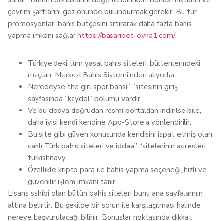
çevrim şartlarını göz önünde bulundurmak gerekir. Bu tür
promosyonlar, bahis bütçesini artırarak daha fazla bahis
yapma imkanı sağlar
https://basaribet-oyna1.com/
.
Türkiye’deki tüm yasal bahis siteleri, bültenlerindeki
maçları, Merkezi Bahis Sistemi’nden alıyorlar.
Neredeyse the girl spor bahsi” “sitesinin giriş
sayfasında “kaydol” bölümü vardır.
Ve bu dosya doğrudan resmi portaldan indirilse bile,
daha iyisi kendi kendine App-Store’a yönlendirilir.
Bu site gibi güven konusunda kendisini ispat etmiş olan
canlı Türk bahis siteleri ve iddaa” “sitelerinin adresleri
turkishnavy.
Özellikle kripto para ile bahis yapma seçeneği, hızlı ve
güvenilir işlem imkanı tanır.
Lisans sahibi olan bütün bahis siteleri bunu ana sayfalarının
altına belirtir. Bu şekilde bir sorun ile karşılaşılması halinde
nereye başvurulacağı bilinir. Bonuslar noktasında dikkat