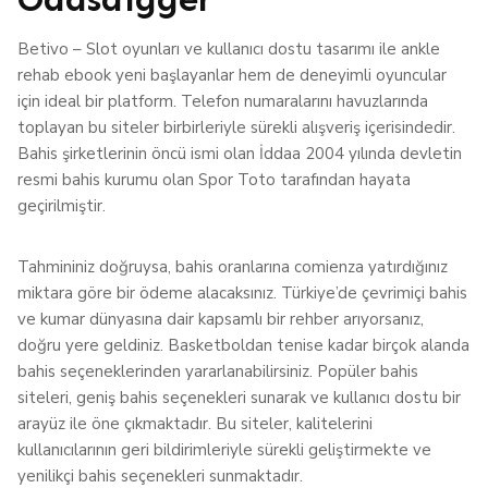
Betivo – Slot oyunları ve kullanıcı dostu tasarımı ile ankle
rehab ebook yeni başlayanlar hem de deneyimli oyuncular
için ideal bir platform. Telefon numaralarını havuzlarında
toplayan bu siteler birbirleriyle sürekli alışveriş içerisindedir.
Bahis şirketlerinin öncü ismi olan İddaa 2004 yılında devletin
resmi bahis kurumu olan Spor Toto tarafından hayata
geçirilmiştir.
Tahmininiz doğruysa, bahis oranlarına comienza yatırdığınız
miktara göre bir ödeme alacaksınız. Türkiye’de çevrimiçi bahis
ve kumar dünyasına dair kapsamlı bir rehber arıyorsanız,
doğru yere geldiniz. Basketboldan tenise kadar birçok alanda
bahis seçeneklerinden yararlanabilirsiniz. Popüler bahis
siteleri, geniş bahis seçenekleri sunarak ve kullanıcı dostu bir
arayüz ile öne çıkmaktadır. Bu siteler, kalitelerini
kullanıcılarının geri bildirimleriyle sürekli geliştirmekte ve
yenilikçi bahis seçenekleri sunmaktadır.