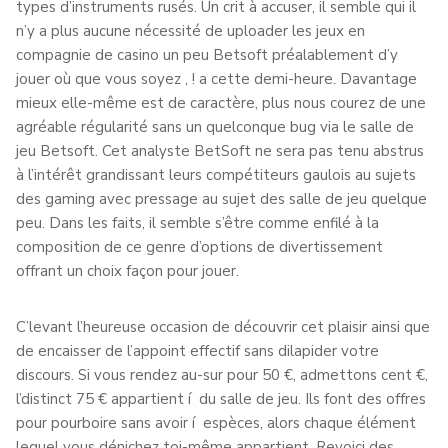
types d’instruments rusés. Un crit à accuser, il semble qui il
n’y a plus aucune nécessité de uploader les jeux en
compagnie de casino un peu Betsoft préalablement d’y
jouer où que vous soyez , ! a cette demi-heure. Davantage
mieux elle-même est de caractère, plus nous courez de une
agréable régularité sans un quelconque bug via le salle de
jeu Betsoft. Cet analyste BetSoft ne sera pas tenu abstrus
à l’intérêt grandissant leurs compétiteurs gaulois au sujets
des gaming avec pressage au sujet des salle de jeu quelque
peu. Dans les faits, il semble s’être comme enfilé à la
composition de ce genre d’options de divertissement
offrant un choix façon pour jouer.
C’levant l’heureuse occasion de découvrir cet plaisir ainsi que
de encaisser de l’appoint effectif sans dilapider votre
discours. Si vous rendez au-sur pour 50 €, admettons cent €,
l’distinct 75 € appartient í du salle de jeu. Ils font des offres
pour pourboire sans avoir í espèces, alors chaque élément
lequel vous dénichez toi-même appartient. Revoici des