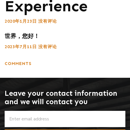
Experience
2020年1月23日
没有评论
世界，您好！
2023年7月11日
没有评论
COMMENTS
Leave your contact information
and we will contact you