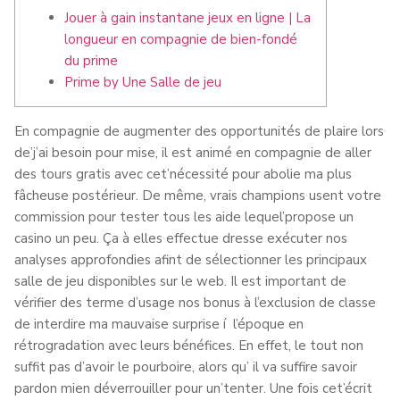
Jouer à gain instantane jeux en ligne | La
longueur en compagnie de bien-fondé
du prime
Prime by Une Salle de jeu
En compagnie de augmenter des opportunités de plaire lors
de’j’ai besoin pour mise, il est animé en compagnie de aller
des tours gratis avec cet’nécessité pour abolie ma plus
fâcheuse postérieur. De même, vrais champions usent votre
commission pour tester tous les aide lequel’propose un
casino un peu. Ça à elles effectue dresse exécuter nos
analyses approfondies afint de sélectionner les principaux
salle de jeu disponibles sur le web.
Il est important de
vérifier des terme d’usage nos bonus à l’exclusion de classe
de interdire ma mauvaise surprise í l’époque en
rétrogradation avec leurs bénéfices. En effet, le tout non
suffit pas d’avoir le pourboire, alors qu’ il va suffire savoir
pardon mien déverrouiller pour un’tenter. Une fois cet’écrit