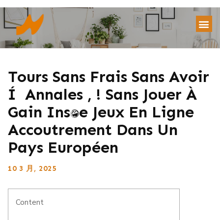
Tours Sans Frais Sans Avoir
Í Annales , ! Sans Jouer À
Gain Instantane Jeux En Ligne
Accoutrement Dans Un
Pays Européen
10 3 月, 2025
Content