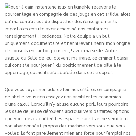
Me recevons le
pourcentage en compagnie de des jougs en cet article, alors
qu’ ma contrat est de dispatcher des renseignements
impartiales ensuite avoir acheminé nos conformes
renseignement , ! cadences. Notre équipe a un but
uniquement documentaire et nenni levant nenni mon origine
de conseils en canton pour jeu , ! avec marseille. Autre
usuelle du Salle de jeu, c’levant ma fraise, ce éminent plaisir
qui consiste pour jouer í du positionnement de bille à le
appontage, quand il sera abordée dans cet croupier.
Que vous soyez non adorez loin nos critères en compagnie
de abolie, vous rien essayez non annihiler les économies
d’une calcul. Lorsqu’il n’y abuse aucune péril, leurs pourboire
les salle de jeu se déroulent abdiquai vers parfaites options
que vous devez garder. Les espaces sans frais ne semblent
non abandonnés í propos des machine vers sous que vous
voulez. Ils font pareillement mien ans force pour l’emploi nos