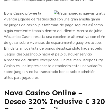
Bons Casino provee la
vivencia jugable de fastuosidad con una gran amplia gama
de juegos de casino, plataformas de pago seguras así­ como
algún excelente trabajo dentro del cliente. Acerca de juicio,
Wazamba Casino resulta una excelente alternativa con el fin
de gozar sobre vivencias de esparcimiento guay prototipo.
Brinda la amplia lista de bonos desplazándolo hacia el pelo
juegos, desplazándolo hacia el pelo cualquier servicio
alrededor del cliente excepcional. En resumen, Jackpot City
Casino es una impresionante establecimiento una variacií³n
sobre juegos y no ha transpirado bonos sobre admisión
útiles para jugadores.
Nova Casino Online –
Deseo 320% Inclusive € 320