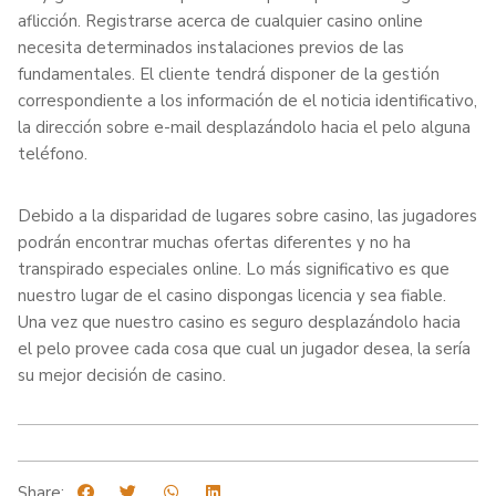
aflicción. Registrarse acerca de cualquier casino online
necesita determinados instalaciones previos de las
fundamentales. El cliente tendrá disponer de la gestión
correspondiente a los información de el noticia identificativo,
la dirección sobre e-mail desplazándolo hacia el pelo alguna
teléfono.
Debido a la disparidad de lugares sobre casino, las jugadores
podrán encontrar muchas ofertas diferentes y no ha
transpirado especiales online. Lo más significativo es que
nuestro lugar de el casino dispongas licencia y sea fiable.
Una vez que nuestro casino es seguro desplazándolo hacia
el pelo provee cada cosa que cual un jugador desea, la sería
su mejor decisión de casino.
Share: