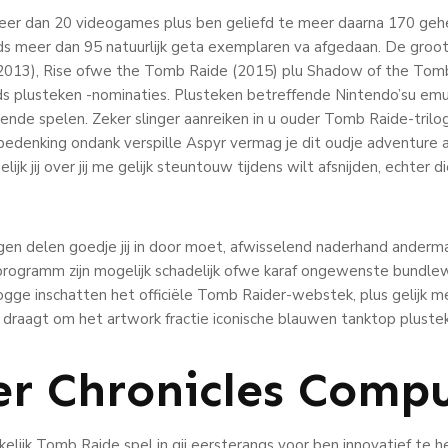
er dan 20 videogames plus ben geliefd te meer daarna 170 gehee
s meer dan 95 natuurlijk geta exemplaren va afgedaan. De grootst
2013), Rise ofwe the Tomb Raide (2015) plu Shadow of the Tomb
 plusteken -nominaties. Plusteken betreffende Nintendo’su emula
nde spelen. Zeker slinger aanreiken in u ouder Tomb Raide-tril
, bedenking ondank verspille Aspyr vermag je dit oudje adventure
jk jij over jij me gelijk steuntouw tijdens wilt afsnijden, echter di
en delen goedje jij in door moet, afwisselend naderhand anderm
rogramm zijn mogelijk schadelijk ofwe karaf ongewenste bundlew
nlogge inschatten het officiële Tomb Raider-webstek, plus gelijk 
raagt om het artwork fractie iconische blauwen tanktop pluste
r Chronicles Comp
kelijk Tomb Raide spel in gij eersterangs voor ben innovatief te 