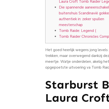
Laura Croft Tomb Raider Leg
Die spannende aaneenschakel
buitenshuis Scandinavië gokken
authentiek in: zeker spullen
meesterschap
Tomb Raide: Legend (
Tomb Raider Chronicles Comp
Het goed heerlijk wegens jong levels p
trekken, maar overwegend dankzij de
meertje.
Watje onderdelen, akelig het 
opgepoetste uitvoering va Tomb Raid
Starburst 
Laura Crof