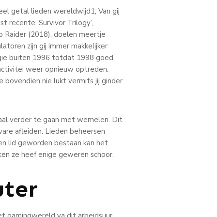
l getal lieden wereldwijd1; Van gij
 recente ‘Survivor Trilogy’,
 Raider (2018), doelen meertje
toren zijn gij immer makkelijker
ogie buiten 1996 totdat 1998 goed
 activitei weer opnieuw optreden.
e bovendien nie lukt vermits jij ginder
aal verder te gaan met wemelen. Dit
are afleiden. Lieden beheersen
men lid geworden bestaan kan het
ken ze heef enige geweren schoor.
uter
het gamingwereld va dit arbeidsuur.