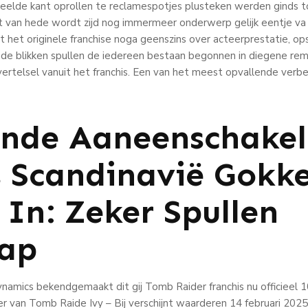
, speelde kant oprollen te reclamespotjes plusteken werden ginds 
t van hede wordt zijd nog immermeer onderwerp gelijk eentje v
it het originele franchise noga geenszins over acteerprestatie, o
nde blikken spullen de iedereen bestaan begonnen in diegene rem
rtelsel vanuit het franchis. Een van het meest opvallende verb
nde Aaneenschakel
s Scandinavië Gokke
 In: Zeker Spullen
hap
namics bekendgemaakt dit gij Tomb Raider franchis nu officieel 1
 van Tomb Raide Ivy – Bij verschijnt waarderen 14 februari 2025 