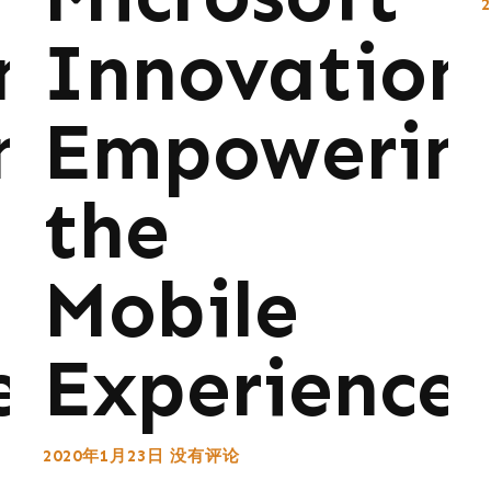
ns:
Innovations
ng
Empowerin
the
Mobile
e
Experience
2020年1月23日
没有评论