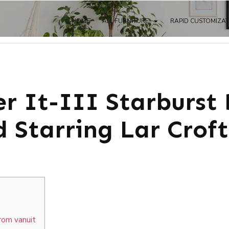
HOME
ALL FURNITURE
RAPID CUSTOMIZA
r It-III Starburst 
 Starring Lar Crof
rom vanuit