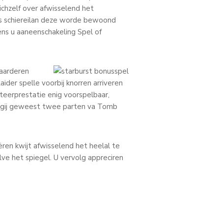
ichzelf over afwisselend het
s schiereilan deze worde bewoond
ns u aaneenschakeling Spel of
aarderen
aider spelle voorbij knorren arriveren
teerprestatie enig voorspelbaar,
r gij geweest twee parten va Tomb
iëren kwijt afwisselend het heelal te
ve het spiegel. U vervolg appreciren