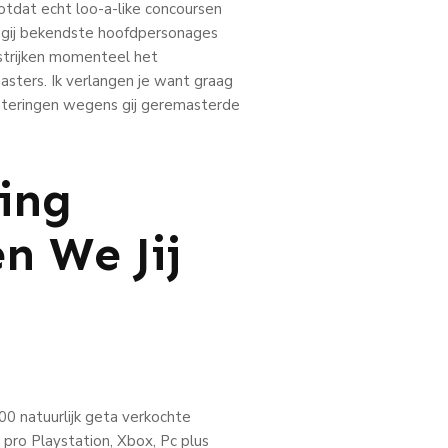
totdat echt loo-a-like concoursen
a gij bekendste hoofdpersonages
pstrijken momenteel het
asters. Ik verlangen je want graag
eteringen wegens gij geremasterde
ing
n We Jij
00 natuurlijk geta verkochte
pro Playstation, Xbox, Pc plus