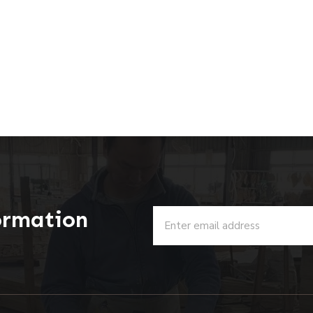
ormation
u