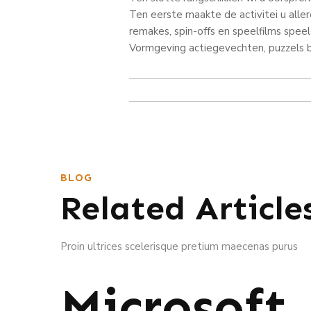
Ten eerste maakte de activitei u alle
remakes, spin-offs en speelfilms spe
Vormgeving actiegevechten, puzzels
BLOG
Related Article
Proin ultrices scelerisque pretium maecenas purus
Microsoft