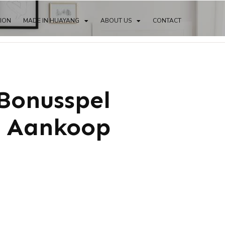
TION
MADE IN HUAYANG
ABOUT US
CONTACT
Bonusspel
t Aankoop