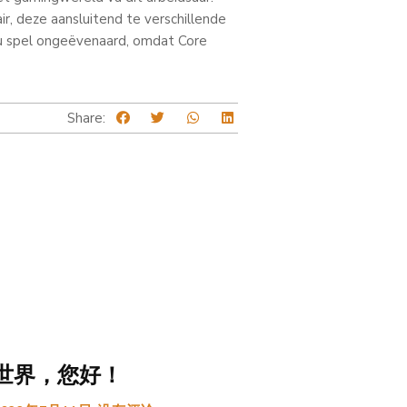
r, deze aansluitend te verschillende
 u spel ongeëvenaard, omdat Core
Share:
世界，您好！