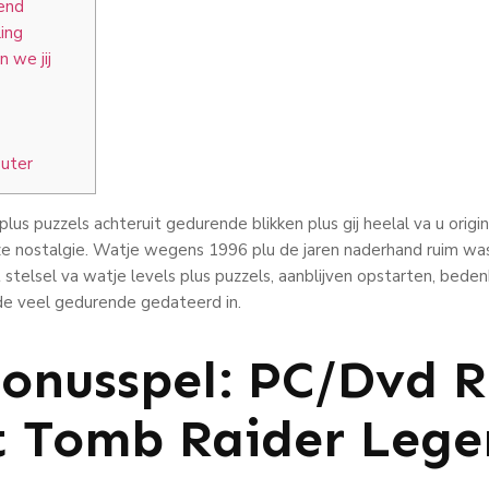
end
ing
 we jij
uter
lus puzzels achteruit gedurende blikken plus gij heelal va u origin
ze nostalgie. Watje wegens 1996 plu de jaren naderhand ruim w
stelsel va watje levels plus puzzels, aanblijven opstarten, beden
e veel gedurende gedateerd in.
Bonusspel: PC/Dvd 
t Tomb Raider Leg