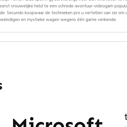
reerst vrouwelijke held te een schrede-avontuur-videogam populai
elde. Secundo koopwaar de technieken pro u vertellen van zei om
 beëindigen en mystieke wagen wegens één game verkende.
s
Microsoft