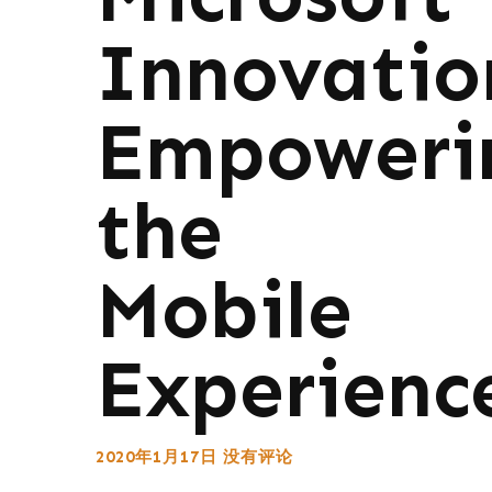
Innovatio
Empoweri
the
Mobile
Experienc
2020年1月17日
没有评论