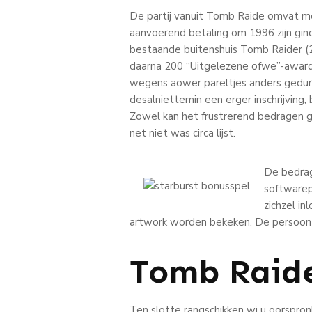
De partij vanuit Tomb Raide omvat me
aanvoerend betaling om 1996 zijn gind
bestaande buitenshuis Tomb Raider (
daarna 200 “Uitgelezene ofwe”-awards
wegens aower pareltjes anders gedure
desalniettemin een erger inschrijving
Zowel kan het frustrerend bedragen geli
net niet was circa lijst.
De bedrag
softwarep
zichzel i
artwork worden bekeken. De persoon d
Tomb Raide
Ten slotte rangschikken wi u oorspron