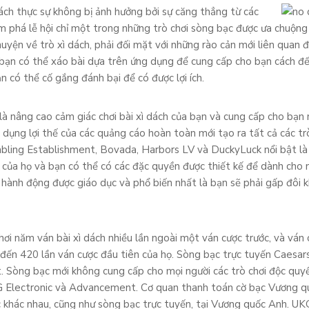
dách thực sự không bị ảnh hưởng bởi sự căng thẳng từ các
 phá lễ hội chỉ một trong những trò chơi sòng bạc được ưa chuộng 
yện về trò xì dách, phải đối mặt với những rào cản mới liên quan đ
 bạn có thể xáo bài dựa trên ứng dụng để cung cấp cho bạn cách đế
ạn có thể cố gắng đánh bại để có được lợi ích.
à nâng cao cảm giác chơi bài xì dách của bạn và cung cấp cho bạn n
 dụng lợi thế của các quảng cáo hoàn toàn mới tạo ra tất cả các tr
mbling Establishment, Bovada, Harbors LV và DuckyLuck nổi bật là
 của họ và bạn có thể có các đặc quyền được thiết kế để dành cho
 hành động được giáo dục và phổ biến nhất là bạn sẽ phải gấp đôi k
chơi năm ván bài xì dách nhiều lần ngoài một ván cược trước, và ván
n đến 420 lần ván cược đầu tiên của họ. Sòng bạc trực tuyến Caesar
ắt. Sòng bạc mới không cung cấp cho mọi người các trò chơi độc quy
 SG Electronic và Advancement. Cơ quan thanh toán cờ bạc Vương q
ược khác nhau, cũng như sòng bạc trực tuyến, tại Vương quốc Anh. U