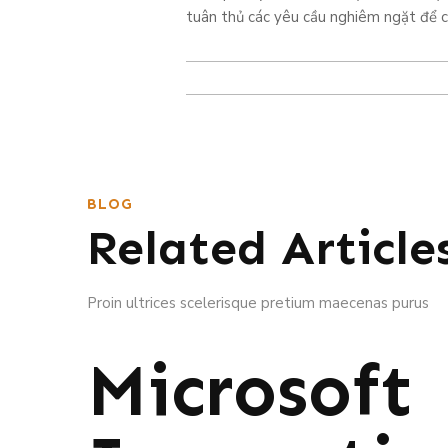
tuân thủ các yêu cầu nghiêm ngặt để c
BLOG
Related Article
Proin ultrices scelerisque pretium maecenas purus
Microsoft