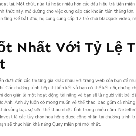
hoạt lại. Một chút, nửa tá hoặc nhiều hơn các dấu hiệu trả tiền miễ
nh thức này, mở đường cho việc cung cấp các khoản tiền thắng lớn.
thị trường. Để bắt đầu, họ cũng cung cấp 12 trò chơi blackjack video, n
ốt Nhất Với Tỷ Lệ 
t
bên dưới đến các thương gia khác nhau với trang web của bạn để mu
. Các chương trình tiếp thị liên kết và bạn có thể kết nối, nhưng 
 đơn giản là một hoạt động tài năng và bạn sẽ là người viết bài đ
ớc Anh. Anh ấy luôn có mong muốn về thể thao, bao gồm cả những 
chơi sòng bạc sự kiện thể thao nhiệt tình trong nhiều năm. Neteller,
nvest là các tùy chọn hoa hồng được công nhận tại chương trình tr
bạn sẽ thực hiện khả năng Quay miễn phí mới nhất.