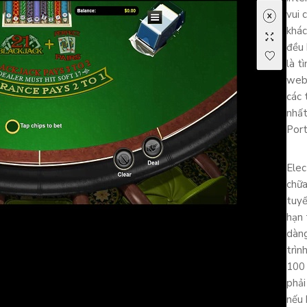
vui 
khác
đều 
là t
web.
các 
nhất
Port
Elec
chữa
tuyế
hạn 
dàng
trìn
100 
phải
nếu 