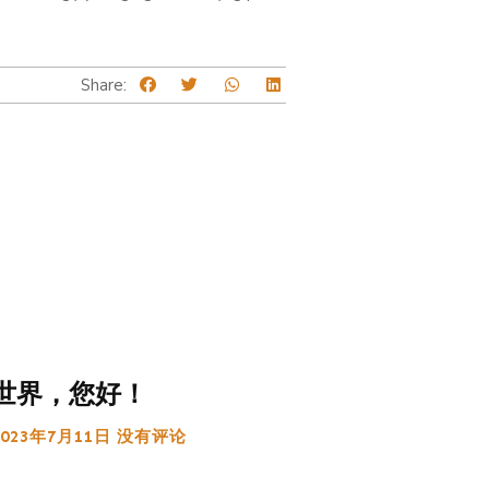
Share:
世界，您好！
2023年7月11日
没有评论