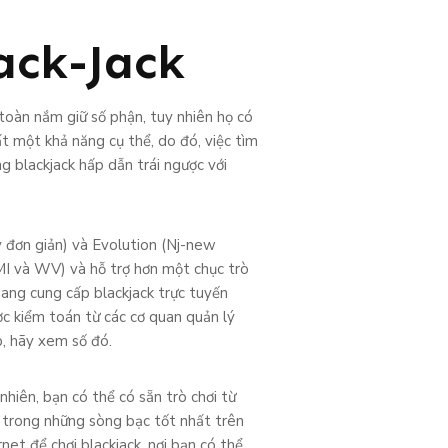
ack-Jack
 toàn nắm giữ số phận, tuy nhiên họ có
t một khả năng cụ thể, do đó, việc tìm
g blackjack hấp dẫn trái ngược với
y đơn giản) và Evolution (Nj-new
 MI và WV) và hỗ trợ hơn một chục trò
bang cung cấp blackjack trực tuyến
ợc kiểm toán từ các cơ quan quản lý
, hãy xem số đó.
nhiên, bạn có thể có sẵn trò chơi từ
trong những sòng bạc tốt nhất trên
rnet để chơi blackjack, nơi bạn có thể