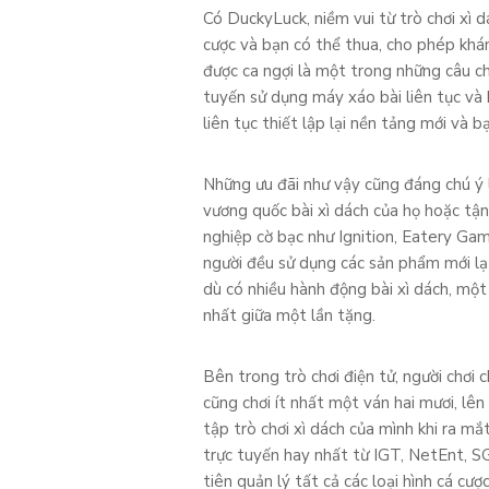
Có DuckyLuck, niềm vui từ trò chơi xì 
cược và bạn có thể thua, cho phép khám
được ca ngợi là một trong những câu chu
tuyến sử dụng máy xáo bài liên tục và
liên tục thiết lập lại nền tảng mới và b
Những ưu đãi như vậy cũng đáng chú ý l
vương quốc bài xì dách của họ hoặc tận
nghiệp cờ bạc như Ignition, Eatery Ga
người đều sử dụng các sản phẩm mới lạ
dù có nhiều hành động bài xì dách, một
nhất giữa một lần tặng.
Bên trong trò chơi điện tử, người chơi 
cũng chơi ít nhất một ván hai mươi, lê
tập trò chơi xì dách của mình khi ra m
trực tuyến hay nhất từ ​​IGT, NetEnt,
tiên quản lý tất cả các loại hình cá c