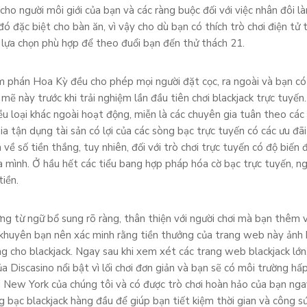
y cho người môi giới của bạn và các ràng buộc đối với việc nhân đôi 
 đặc biệt cho bàn ăn, vì vậy cho dù bạn có thích trò chơi điện tử t
ều lựa chọn phù hợp để theo đuổi bạn đến thử thách 21.
m phán Hoa Kỳ đều cho phép mọi người đặt cọc, ra ngoài và bạn có 
ẽ này trước khi trải nghiệm lần đầu tiên chơi blackjack trực tuyến.
ều loại khác ngoài hoạt động, miễn là các chuyên gia tuân theo các
 tận dụng tài sản có lợi của các sòng bạc trực tuyến có các ưu đãi
 về số tiền thắng, tuy nhiên, đối với trò chơi trực tuyến có độ biến
 mình. Ở hầu hết các tiểu bang hợp pháp hóa cờ bạc trực tuyến, ngư
tiền.
ng từ ngữ bổ sung rõ ràng, thân thiện với người chơi mà bạn thêm 
 khuyên bạn nên xác minh rằng tiền thưởng của trang web này ảnh h
g cho blackjack. Ngay sau khi xem xét các trang web blackjack lớn, 
của Discasino nổi bật vì lối chơi đơn giản và bạn sẽ có môi trường h
i New York của chúng tôi và có được trò chơi hoàn hảo của bạn ngay
 bạc blackjack hàng đầu để giúp bạn tiết kiệm thời gian và công sứ