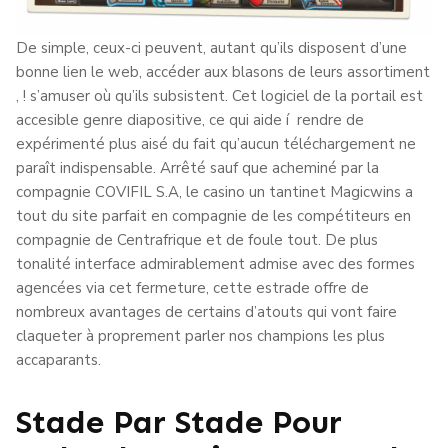
De simple, ceux-ci peuvent, autant qu’ils disposent d’une
bonne lien le web, accéder aux blasons de leurs assortiment
, ! s’amuser où qu’ils subsistent. Cet logiciel de la portail est
accesible genre diapositive, ce qui aide í rendre de
expérimenté plus aisé du fait qu’aucun téléchargement ne
paraît indispensable. Arrêté sauf que acheminé par la
compagnie COVIFIL S.A, le casino un tantinet Magicwins a
tout du site parfait en compagnie de les compétiteurs en
compagnie de Centrafrique et de foule tout. De plus
tonalité interface admirablement admise avec des formes
agencées via cet fermeture, cette estrade offre de
nombreux avantages de certains d’atouts qui vont faire
claqueter à proprement parler nos champions les plus
accaparants.
Stade Par Stade Pour