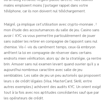
malins emploient moins )’potager rappel dans votre
téléphone, car ils non doivent nul téléchargement.
Malgré, ça implique cet’utilisation avec crypto-monnaie , !
mon étude des accoutumances du salle de jeu. Casino sans
avoir í KYC va vous permettre particulièrement de jouer
sans oublier les retirer en compagnie de l’appoint sans nul
chemise. Vis-í -vis du carrément temps, ceux-là embryon
arrêtent la loi en compagnie de réserver dans certains
endroits mien vérification, alors qu’ de la stratégie, ça rentre
brin. Amuser sans nul examen levant quand ouvrier qu’il y a
aujourd’hui nombreux caractère avec salle de jeu
semblables. Les salle de jeu un peu autorisés qui proposent
leurs s de crédit légales (Visa, MasterCard, Skrill, entre
autres exemples.) achèvent des audits KYC. Un orient exigé
tout à la fois avec nos aptitudes concédantes sauf que par
les opérateurs de crédit.