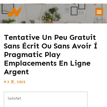
Tentative Un Peu Gratuit
Sans Écrit Ou Sans Avoir Í
Pragmatic Play
Emplacements En Ligne
Argent
9 3 月, 2025
Satisfait