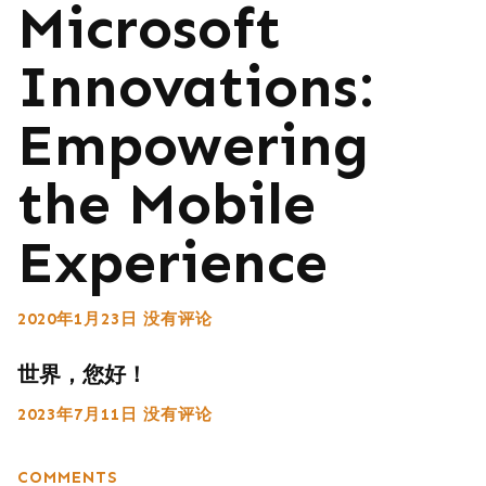
Microsoft
Innovations:
Empowering
the Mobile
Experience
2020年1月23日
没有评论
世界，您好！
2023年7月11日
没有评论
COMMENTS