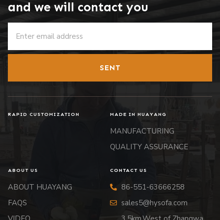
and we will contact you
SENT
RAPID CUSTOMIZATION
MADE IN HUAYANG
MANUFACTURING
QUALITY ASSURANCE
ABOUT US
CONTACT US
ABOUT HUAYANG
86-551-63666258
FAQS
sales5@hysofa.com
VIDEO
3.5km.West of Zhangwa