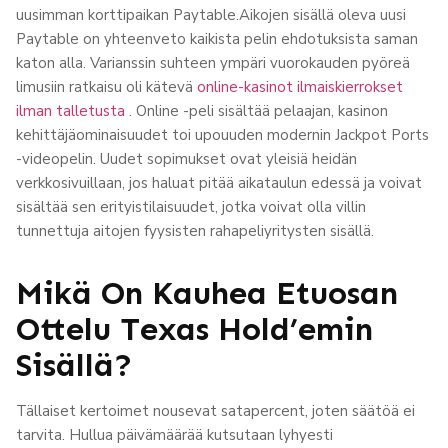
uusimman korttipaikan Paytable.Aikojen sisällä oleva uusi
Paytable on yhteenveto kaikista pelin ehdotuksista saman
katon alla. Varianssin suhteen ympäri vuorokauden pyöreä
limusiin ratkaisu oli kätevä
online-kasinot ilmaiskierrokset
ilman talletusta
. Online -peli sisältää pelaajan, kasinon
kehittäjäominaisuudet toi upouuden modernin Jackpot Ports
-videopelin. Uudet sopimukset ovat yleisiä heidän
verkkosivuillaan, jos haluat pitää aikataulun edessä ja voivat
sisältää sen erityistilaisuudet, jotka voivat olla villin
tunnettuja aitojen fyysisten rahapeliyritysten sisällä.
Mikä On Kauhea Etuosan
Ottelu Texas Hold’emin
Sisällä?
Tällaiset kertoimet nousevat satapercent, joten säätöä ei
tarvita. Hullua päivämäärää kutsutaan lyhyesti