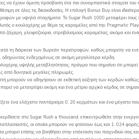
κτες να έχουν άμεση πρόσβαση στα πιο συναρπαστικά στοιχεία του πα
ιαθέσιμη σε όλες τις δικαιοδοσίες. Η επιλογή Bonus Buy είναι ιδιαί
ροφών με υψηλά στοιχήματα. Το Sugar Rush 1000 μεταφέρει τους 
τός ο κουλοχέρης με θέμα τις καραμέλες από την Pragmatic Play είν
πό ζάχαρη, γλειφιτζούρια, στροβιλισμούς καραμέλας, ακόμα και έν
ατά τη διάρκεια των δωρεάν περιστροφών, καθώς μπορείτε να ενερ
ς, οδηγώντας ενδεχομένως σε ακόμη μεγαλύτερα κέρδη.
υλοχέρης υψηλής μεταβλητότητας, πράγμα που σημαίνει ότι μπορεί 
ες από δυνητικά μεγάλες πληρωμές.
τή μπορούν να οδηγήσουν σε εκθετική αύξηση των κερδών καθώς 
πορεί να μετατρέψει ακόμη και ένα μέτριο αρχικό κέρδος σε σημα
ιλέξετε ένα ελάχιστο ποντάρισμα 0, 20 κερμάτων και ένα μέγιστο 
α κερδίσετε στο Sugar Rush a thousand, επικεντρωθείτε στην ενεργ
πλασιαστές, οι οποίοι μπορούν να φτάσουν έως και 1. 024 φορές. 
τα μπορεί επίσης να βοηθήσει στην επέκταση του παιχνιδιού σας κ