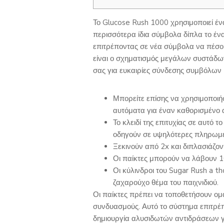
Το Glucose Rush 1000 χρησιμοποιεί έν
περισσότερα ίδια σύμβολα δίπλα το ένα
επιτρέποντας σε νέα σύμβολα να πέσουν
είναι ο σχηματισμός μεγάλων συστάδω
σας για ευκαιρίες σύνδεσης συμβόλων
Μπορείτε επίσης να χρησιμοποιήσ
αυτόματα για έναν καθορισμένο 
Το κλειδί της επιτυχίας σε αυτό
οδηγούν σε υψηλότερες πληρωμέ
Ξεκινούν από 2x και διπλασιάζον
Οι παίκτες μπορούν να λάβουν 1
Οι κύλινδροι του Sugar Rush a t
ζαχαρούχο θέμα του παιχνιδιού.
Οι παίκτες πρέπει να τοποθετήσουν ο
συνδυασμούς. Αυτό το σύστημα επιτρέπ
δημιουργία αλυσιδωτών αντιδράσεων γλ