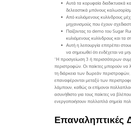
Αυτά τα κορυφαία διαδικτυακά κα
δελεαστικά μπόνους καλωσορίσματ
Από κυλιόμενους κυλίνδρους μέχ
μηχανισμούς που έχουν σχεδιαστε
Παίζοντας το demo του Sugar Ru
κυλιόμενους κυλίνδρους και τα 
Αυτή η λειτουργία επιτρέπει στου
να σημειωθεί ότι ενδέχεται να μην 
“Η προσγείωση 3 ή περισσότερων συμβ
περιστροφών. Οι παίκτες μπορούν να 
τη διάρκεια των δωρεάν περιστροφών, 
επαναφέρονται μεταξύ των περιστροφών
λάμπουν, καθώς οι επίμονοι πολλαπλασ
ασυνήθιστο για τους παίκτες να βλέπου
ενεργοποιήσουν πολλαπλά σημεία πολλ
Επαναληπτικές 