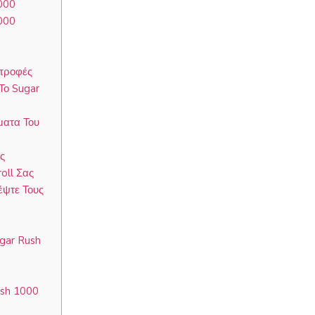
000
000
τροφές
 Το Sugar
ματα Του
ς
roll Σας
έψτε Τους
gar Rush
sh 1000