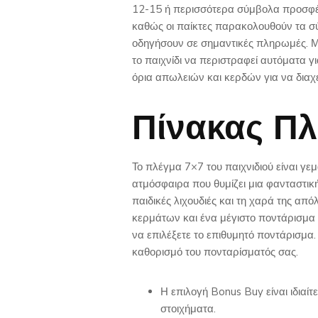
12-15 ή περισσότερα σύμβολα προσφέρ
καθώς οι παίκτες παρακολουθούν τα σ
οδηγήσουν σε σημαντικές πληρωμές. Μ
το παιχνίδι να περιστραφεί αυτόματα γι
όρια απωλειών και κερδών για να διαχε
Πίνακας Π
Το πλέγμα 7×7 του παιχνιδιού είναι γεμ
ατμόσφαιρα που θυμίζει μια φανταστικ
παιδικές λιχουδιές και τη χαρά της από
κερμάτων και ένα μέγιστο ποντάρισμα
να επιλέξετε το επιθυμητό ποντάρισμα.
καθορισμό του πονταρίσματός σας.
Η επιλογή Bonus Buy είναι ιδια
στοιχήματα.