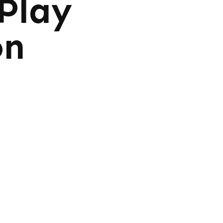
Play
on