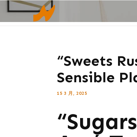
“Sweets Ru
Sensible P
15 3 月, 2025
“Sugars