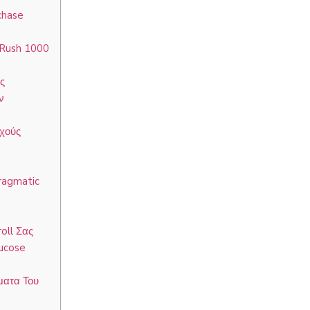
chase
Rush 1000
ς
ν
οχούς
ragmatic
roll Σας
ucose
ματα Του