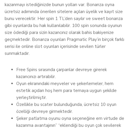
kazanmayı istediğinizde bunun yolları var. Bonanza oyna
ücretsiz adımında önerilen sitelere açılan üyelik ve kayıt size
bunu verecektir. Her spin 1 TL’den sayılır ve sweet bonanza
gibi oyunlarda bu hak kullanılabilir. 100 spin sonunda oyunun
size ödediği para sizin kazancınız olarak bahis bakiyenize
geçmektedir. Bonanza oyunları Pragmatic Play’in birçok farklı
serisi ile online slot oyunları içerisinde sevilen türler
sunmaktadır.
Free Spins sırasında çarpanlar devreye girerek
kazancınızı artırabilir.
Oyun ekranındaki meyveler ve şekerlemeler, hem
estetik açıdan hoş hem para temaya uygun şekilde
yerleştirilmiştir.
Özellikle bu scater bulunduğunda, ücretsiz 10 oyun
özelliği devreye girmektedir.
Şeker patlatma oyunu oyna seçeneğine em virtude de
kazanma avantajının” “eklendiği bu oyun çok sevilerek