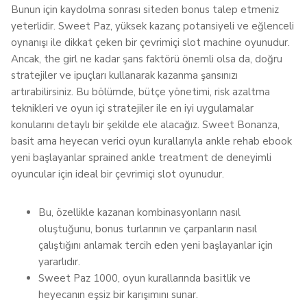
Bunun için kaydolma sonrası siteden bonus talep etmeniz
yeterlidir. Sweet Paz, yüksek kazanç potansiyeli ve eğlenceli
oynanışı ile dikkat çeken bir çevrimiçi slot machine oyunudur.
Ancak, the girl ne kadar şans faktörü önemli olsa da, doğru
stratejiler ve ipuçları kullanarak kazanma şansınızı
artırabilirsiniz. Bu bölümde, bütçe yönetimi, risk azaltma
teknikleri ve oyun içi stratejiler ile en iyi uygulamalar
konularını detaylı bir şekilde ele alacağız. Sweet Bonanza,
basit ama heyecan verici oyun kurallarıyla ankle rehab ebook
yeni başlayanlar sprained ankle treatment de deneyimli
oyuncular için ideal bir çevrimiçi slot oyunudur.
Bu, özellikle kazanan kombinasyonların nasıl
oluştuğunu, bonus turlarının ve çarpanların nasıl
çalıştığını anlamak tercih eden yeni başlayanlar için
yararlıdır.
Sweet Paz 1000, oyun kurallarında basitlik ve
heyecanın eşsiz bir karışımını sunar.