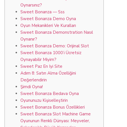
Oynarsınız?
Sweet Bonanza — Sss
Sweet Bonanza Demo Oyna
Oyun Mekanikleri Ve Kuralları
Sweet Bonanza Demonstration Nasıl
Oynanır?
Sweet Bonanza Demo: Orijinal Slot
Sweet Bonanza 1000’i Ücretsiz
Oynayabilir Miyim?
Sweet Paz En Iyi Site
Adım 8: Satın Alma Özelliğini
Değerlendirin
Şimdi Oyna!
Sweet Bonanza Bedava Oyna
Oyununuzu Kişiselleştirin
Sweet Bonanza Bonus Özellikleri
Sweet Bonanza Slot Machine Game
Oyununun Renkli Dünyası: Meyveler,