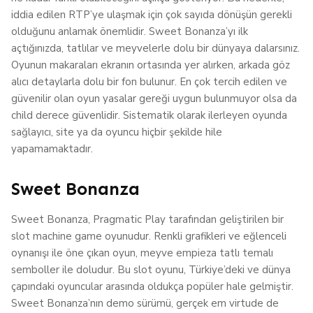
iddia edilen RTP’ye ulaşmak için çok sayıda dönüşün gerekli
olduğunu anlamak önemlidir. Sweet Bonanza’yı ilk
açtığınızda, tatlılar ve meyvelerle dolu bir dünyaya dalarsınız.
Oyunun makaraları ekranın ortasında yer alırken, arkada göz
alıcı detaylarla dolu bir fon bulunur. En çok tercih edilen ve
güvenilir olan oyun yasalar gereği uygun bulunmuyor olsa da
child derece güvenlidir. Sistematik olarak ilerleyen oyunda
sağlayıcı, site ya da oyuncu hiçbir şekilde hile
yapamamaktadır.
Sweet Bonanza
Sweet Bonanza, Pragmatic Play tarafından geliştirilen bir
slot machine game oyunudur. Renkli grafikleri ve eğlenceli
oynanışı ile öne çıkan oyun, meyve empieza tatlı temalı
semboller ile doludur. Bu slot oyunu, Türkiye’deki ve dünya
çapındaki oyuncular arasında oldukça popüler hale gelmiştir.
Sweet Bonanza’nın demo sürümü, gerçek em virtude de