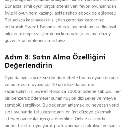
Bonanza isimli oyun birçok sitenin yeni favori oyunlarından
öyle ki oyun hem kazançlı ankle rehab ebook de eğlenceli.
Patladıkça kazanacaksınız, çıkan çarpanlar kazancınızı
arttıracak. Sweet Bonanza olarak, oyuncularımızın finansal
bilgilerini empieza işlemlerini korumak için en üst düzey
güvenlik önlemlerini almaktayız.
Adım 8: Satın Alma Özelliğini
Değerlendirin
Oyunda ayrıca ücretsiz döndürmelerle bonus oyunu bulunur
ve bu reward oyununda 10 ücretsiz döndürme
kazanabilirsiniz. Sweet Bonanza 1000’in ödeme tablosu, her
biri benzersiz ödemeler sunan hoş bir dizi şeker ve meyve
sembolü sergiliyor. Bu değerleri anlamak, bu heyecan verici
slot oyununda tatlı kazançlarını en üst düzeye çıkarmak
isteyen oyuncular için çok önemlidir. Online casinoda
bienestar slot oynayarak pra kazanmanın taktiksel ve şansa