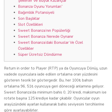
Şekerler Ve Büyük Kazançlar
Bonanza Oyunu Yorumları”
Bağımlılık Potansiyeli
Son Başlıklar
Slot Özellikleri
Sweet Bonanza’nın Popülerliği
Sweet Bonanza Nerede Oynanır
Sweet Bonanza’daki Bonuslar Ve Özel
Özellikler
Süper Ücretsiz Döndürme
Return in order to Player (RTP) ya da Oyuncuya Dönüş, uzun
vadede oyunculara iade edilen ortalama oran yüzdesini
gösteren teorik bir göstergedir. Bu, her 100₺ bahsin
ortalama 96, 51₺ oyuncuya geri döneceği anlamına geliyor.
Sweet Bonanza’da minimum bahis 0, 20 kredi, maksimum ise
rotate başına 125 krediye kadar çıkabilir. Oyuncular oyun
arayüzündeki ayarları kullanarak bahis seviyesini tercihlerine
göre ayarlayabilirler.