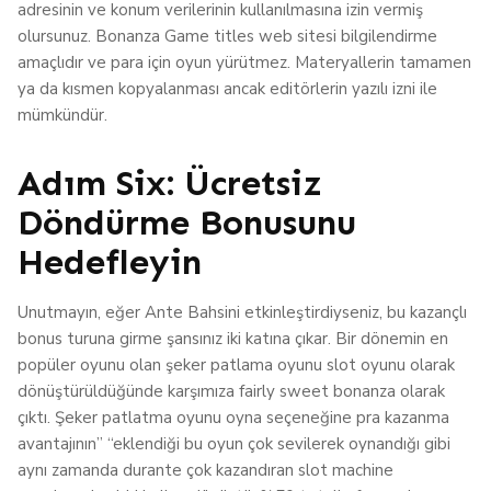
adresinin ve konum verilerinin kullanılmasına izin vermiş
olursunuz. Bonanza Game titles web sitesi bilgilendirme
amaçlıdır ve para için oyun yürütmez. Materyallerin tamamen
ya da kısmen kopyalanması ancak editörlerin yazılı izni ile
mümkündür.
Adım Six: Ücretsiz
Döndürme Bonusunu
Hedefleyin
Unutmayın, eğer Ante Bahsini etkinleştirdiyseniz, bu kazançlı
bonus turuna girme şansınız iki katına çıkar. Bir dönemin en
popüler oyunu olan şeker patlama oyunu slot oyunu olarak
dönüştürüldüğünde karşımıza fairly sweet bonanza olarak
çıktı. Şeker patlatma oyunu oyna seçeneğine pra kazanma
avantajının” “eklendiği bu oyun çok sevilerek oynandığı gibi
aynı zamanda durante çok kazandıran slot machine