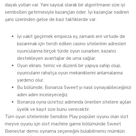
dayalı yolları var. Yani sayısal olarak bir algoritmanın size iyi
sembolleri getirmesiyle kazançları öder. İyi kazançlar nadiren
şans üzerinden gelse de bazı taktiklerde var.
İyi vakit geçirmek empieza eş zamanlı em virtude de
kazanmak için tercih edilen casino sitelerinin adresleri
oyuncularına birçok türde oyun sunarken, kazancı
destekleyen avantajlar de uma sağlar.
Oyun ekranı, temiz ve düzenli bir yapıya sahip olup,
oyuncuların rahatça oyun mekaniklerini anlamalarına
yardımcı olur.
Bu bölümde, Bonanza Sweet’yı nasıl oynayabileceğinizi
adım adım inceleyeceğiz.
Bonanza oyna ücretsiz adımında önerilen sitelere açılan
üyelik ve kayıt size bunu verecektir.
Tüm oyun sitelerinde Sensible Play popüler oyunu olan slot
meyve oyunu için slot machine game bölümünde Sweet
Bienestar demo oynama seçeneğini bulabilmeniz mümkün.