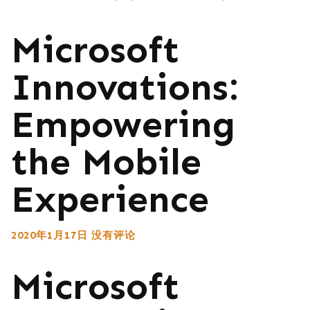
Microsoft
Innovations:
Empowering
the Mobile
Experience
2020年1月17日
没有评论
Microsoft