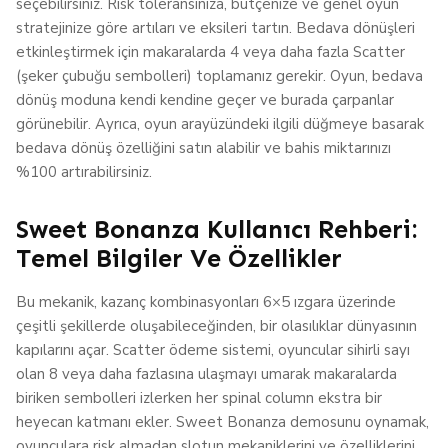
seçebilirsiniz. Risk toleransınıza, bütçenize ve genel oyun
stratejinize göre artıları ve eksileri tartın. Bedava dönüşleri
etkinleştirmek için makaralarda 4 veya daha fazla Scatter
(şeker çubuğu sembolleri) toplamanız gerekir. Oyun, bedava
dönüş moduna kendi kendine geçer ve burada çarpanlar
görünebilir. Ayrıca, oyun arayüzündeki ilgili düğmeye basarak
bedava dönüş özelliğini satın alabilir ve bahis miktarınızı
%100 artırabilirsiniz.
Sweet Bonanza Kullanıcı Rehberi:
Temel Bilgiler Ve Özellikler
Bu mekanik, kazanç kombinasyonları 6×5 ızgara üzerinde
çeşitli şekillerde oluşabileceğinden, bir olasılıklar dünyasının
kapılarını açar. Scatter ödeme sistemi, oyuncular sihirli sayı
olan 8 veya daha fazlasına ulaşmayı umarak makaralarda
biriken sembolleri izlerken her spinal column ekstra bir
heyecan katmanı ekler. Sweet Bonanza demosunu oynamak,
oyunculara risk almadan slotun mekaniklerini ve özelliklerini