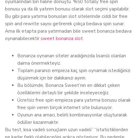
oyunlarından biri haline dönüştü. %50 totally free spin
bonusu ya da ilk yatırım bonusu olarak slot seçimi yapılabilir.
Bu gibi para yatırma bonusları slot sitelerinde ciddi bir free
spin and rewrite sayısı getirerek çokça bedava spin sunar.
Ama ilk etapta para yatırmadan bile sweet bonanza bedava
oynanabilecektir
sweet bonanza slot
.
Bonanza oynanan siteler aradığınızda lisanslı olanları
daima önermekteyiz.
Toplam paranızı empieza kaç spin oynamak istediğinizi
düşünmek için bir dakikanızı ayırın.
Bu bölümde, Bonanza Sweet’nın en dikkat çeken
özelliklerini detaylı bir şekilde inceleyeceğiz.
Ücretsiz free spin empieza para yatırma bonusu olarak
free spin veren birçok internet site bulunuyor.
Oyunun ana amacı, belirli kombinasyonlar oluşturarak
ödüller kazanmaktır.
Bu test, kısa vadeli sonuçların uzun vadeli” “istatistiklerden
ne kadar farklı olabileceğini açıkça gösteriyor. Bu nedenle,