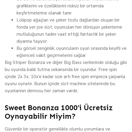
grafiklerini ve özelliklerini risksiz bir ortamda
keşfetmelerine olanak tanır.
Lolipop ağaçları ve şeker tozlu dağlardan oluşan bir
fonda yer joe slot, oyuncuları her dönüşün şekerleme
mutluluğunun tadını vaat ettiği fantastik bir şeker
diyarına taşıyor.
Bu görsel zenginlik, oyuncuların oyun sırasında keyifli ve
eğlenceli vakit geçirmelerini sağlar.
Big Striper Bonanza ve diğer Big Bass serilerinde olduğu gibi
bu oyunda balık tutma sekansında bir oyundur. Free spin
içinde 2x 3x, 10x’e kadar size artı free spin empieza çarpanla
oyunu oynatır. Bunun içinde slot machine sitelerinde bu
oyunlarının demosu her zaman vardır.
Sweet Bonanza 1000’i Ücretsiz
Oynayabilir Miyim?
Güvenilir bir operatör genellikle olumlu yorumlara ve