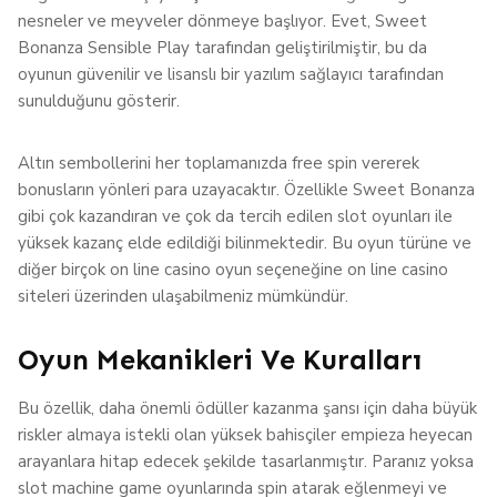
nesneler ve meyveler dönmeye başlıyor. Evet, Sweet
Bonanza Sensible Play tarafından geliştirilmiştir, bu da
oyunun güvenilir ve lisanslı bir yazılım sağlayıcı tarafından
sunulduğunu gösterir.
Altın sembollerini her toplamanızda free spin vererek
bonusların yönleri para uzayacaktır. Özellikle Sweet Bonanza
gibi çok kazandıran ve çok da tercih edilen slot oyunları ile
yüksek kazanç elde edildiği bilinmektedir. Bu oyun türüne ve
diğer birçok on line casino oyun seçeneğine on line casino
siteleri üzerinden ulaşabilmeniz mümkündür.
Oyun Mekanikleri Ve Kuralları
Bu özellik, daha önemli ödüller kazanma şansı için daha büyük
riskler almaya istekli olan yüksek bahisçiler empieza heyecan
arayanlara hitap edecek şekilde tasarlanmıştır. Paranız yoksa
slot machine game oyunlarında spin atarak eğlenmeyi ve