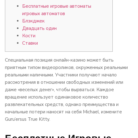
Бесплатные игровые автоматы
игровых автоматов
Блэкджек
Двадцать один
Кости
Ставки
Специальная позиция онлайн-казино может быть
приятным типом видеороликов, окруженных реальными
реальными наличными. Участники получают начало
рассмотрения в отношении свободных изменений или
даже «веселых денег», чтобы вырваться.
Каждое
вращение использует одинаковое количество
развлекательных средств, однако преимущества и
начальные потери наносят на себя Michael, измените
Guru’ersus True Kitty.