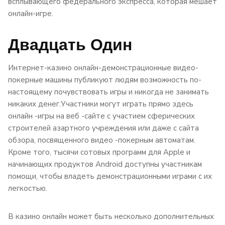
всплывающего федерального экспресса, которая мешает
онлайн-игре.
Двадцать Один
Интернет-казино онлайн-демонстрационные видео-
покерные машины публикуют людям возможность по-
настоящему почувствовать игры и никогда не занимать
никаких денег.Участники могут играть прямо здесь
онлайн -игры на веб -сайте с участием сферических
строителей азартного учреждения или даже с сайта
обзора, посвященного видео -покерным автоматам.
Кроме того, тысячи сотовых программ для Apple и
начинающих продуктов Android доступны участникам
помощи, чтобы владеть демонстрационными играми с их
легкостью.
В казино онлайн может быть несколько дополнительных