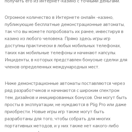
получить его из интернет-казино с точными деньгами.
Огромное количество в Интернете онлайн -казино,
публикующие бесплатные демонстрационные автоматы,
так что вы можете попробовать их ранее, инвестируя в
казино из любого человека. Прямо здесь игры игр
доступны практически в любых мобильных телефонах,
таких как мобильные телефоны и начинают капсулы.
Инциденты, в которых представлен бонусные сделки для
членов определенных международных мест.
Ниже демонстрационные автоматы поставляются через
ряд разработчиков и начинаются с широким спектром
тем, дизайнов и инициированных бонусов. Они могут быть
просты в эксплуатации, не нуждаются в Plig Pro или даже
приобрести. Новые игры игр также могут быть
разработаны для того, чтобы собрать для многих
портативных методов, и у них также нет какого-либо