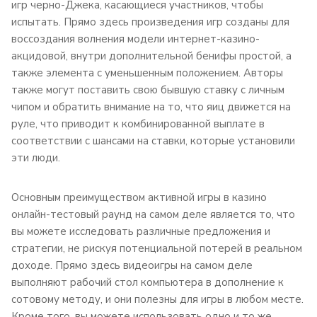
игр черно-Джека, касающиеся участников, чтобы
испытать. Прямо здесь произведения игр созданы для
воссоздания волнения модели интернет-казино-
акцидовой, внутри дополнительной бенифы простой, а
также элемента с уменьшенным положением. Авторы
также могут поставить свою бывшую ставку с личным
чипом и обратить внимание на то, что яиц движется на
руле, что приводит к комбинированной выплате в
соответствии с шансами на ставки, которые установили
эти люди.
Основным преимуществом активной игры в казино
онлайн-тестовый раунд на самом деле является то, что
вы можете исследовать различные предложения и
стратегии, не рискуя потенциальной потерей в реальном
доходе. Прямо здесь видеоигры на самом деле
выполняют рабочий стол компьютера в дополнение к
сотовому методу, и они полезны для игры в любом месте.
Кроме того, вы можете использовать одно и то же