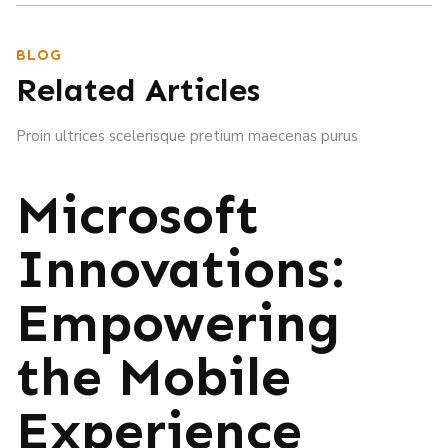
BLOG
Related Articles
Proin ultrices scelerisque pretium maecenas purus
Microsoft
Innovations:
Empowering
the Mobile
Experience