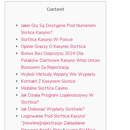
Content
Jakie Gry Są Dostępne Pod Numerem
Slotica Kasyno?
Slottica Kasyno W Polsce
Opinie Graczy O Kasynie Slottica
Bonus Bez Depozytu 2024 Dla
Polaków Darmowe Kasyno Wraz Unces
Bonusem Za Rejestrację
Wybór Metody Wpłaty We Wypłaty
Kontakt Z Kasynem Slotica
Mobilne Slottica Casino
Jak Działa Program Lojalnościowy W
Slottica?
Jak Dokonać Wypłaty Gotówki?
Logowanie Pod Slottica Kasyno”
“[newline]rejestracja: Zakładanie
Nowego Konta Przy Kasynie Slottica