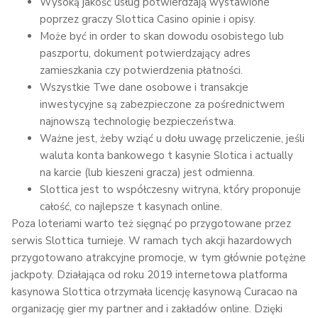
Wysoką jakość usług potwierdzają wystawione
poprzez graczy Slottica Casino opinie i opisy.
Może być in order to skan dowodu osobistego lub
paszportu, dokument potwierdzający adres
zamieszkania czy potwierdzenia płatności.
Wszystkie Twe dane osobowe i transakcje
inwestycyjne są zabezpieczone za pośrednictwem
najnowszą technologię bezpieczeństwa.
Ważne jest, żeby wziąć u dołu uwagę przeliczenie, jeśli
waluta konta bankowego t kasynie Slotica i actually
na karcie (lub kieszeni gracza) jest odmienna.
Slottica jest to współczesny witryna, który proponuje
całość, co najlepsze t kasynach online.
Poza loteriami warto też sięgnąć po przygotowane przez
serwis Slottica turnieje. W ramach tych akcji hazardowych
przygotowano atrakcyjne promocje, w tym głównie potężne
jackpoty. Działająca od roku 2019 internetowa platforma
kasynowa Slottica otrzymała licencję kasynową Curacao na
organizację gier my partner and i zakładów online. Dzięki