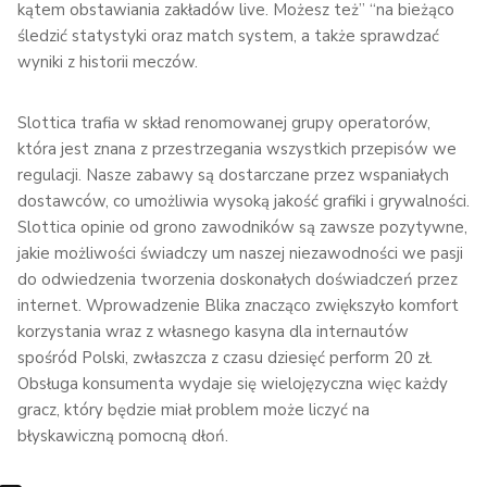
kątem obstawiania zakładów live. Możesz też” “na bieżąco
śledzić statystyki oraz match system, a także sprawdzać
wyniki z historii meczów.
Slottica trafia w skład renomowanej grupy operatorów,
która jest znana z przestrzegania wszystkich przepisów we
regulacji. Nasze zabawy są dostarczane przez wspaniałych
dostawców, co umożliwia wysoką jakość grafiki i grywalności.
Slottica opinie od grono zawodników są zawsze pozytywne,
jakie możliwości świadczy um naszej niezawodności we pasji
do odwiedzenia tworzenia doskonałych doświadczeń przez
internet. Wprowadzenie Blika znacząco zwiększyło komfort
korzystania wraz z własnego kasyna dla internautów
spośród Polski, zwłaszcza z czasu dziesięć perform 20 zł.
Obsługa konsumenta wydaje się wielojęzyczna więc każdy
gracz, który będzie miał problem może liczyć na
błyskawiczną pomocną dłoń.