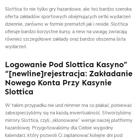
Slottica to nie tylko gry hazardowe, ale też bardzo szeroka
oferta zakładów sportowych obejmujących setki wydarzeń
dziennie, zarówno w formie prematch jak i reside. Slottica
oferuje bardzo korzystne kursy, a new na uwagę zwracają
również szczegółowe zakłady oraz bardzo obszerna lista
wydarzeń.
Logowanie Pod Slottica Kasyno”
“[newline]rejestracja: Zakładanie
Nowego Konta Przy Kasynie
Slottica
W takim przypadku nie und nimmer ma co płakać, ponieważ
zabezpieczyliśmy się na każdą ewentualność. Stworzyliśmy
mirrory Slottica, czyli „sklonowane” wersje naszej platformy
hazardowej. Przygotowaliśmy dla Ciebie wygodny
kalendarz, który pozwoli Ci zaplanować kolejne dni pod