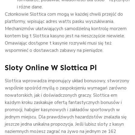
i różne dane.
Członkowie Slottica com mogą w każdej chwili przejść do
platformy, wpisując adres watts pasku wyszukiwania.
Mechanizmów ułatwiających samodzielną kontrolę morzem
kontem big t Slottica kasyno jest na nieszczęście niewiele.
Omawiając dostępne t kasynie rozrywki musi się też
wspomnieć o dostawcach zabawy na pieniądze.
Sloty Online W Slottica Pl
Slottica wprowadza imponujący układ bonusowy, stworzony
wspólnie spośród myślą o zaspokojeniu wymagań zarówno
nowatorskich, jak i doświadczonych graczy. Slottica em
każdym kroku zaskakuje ofertą fantastycznych bonusów i
promocji, habgier kasynowych i zakładów sportowych w
jednym miejscu. Dla prawdziwych hazardzistów znalazła się
jeszcze jedna unikalna propozycja. Jeśli lubisz sloty z kasyn
naziemnych możesz zagrać na żywo na jednym ze 162