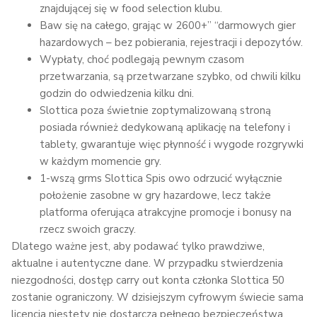
znajdującej się w food selection klubu.
Baw się na całego, grając w 2600+” “darmowych gier
hazardowych – bez pobierania, rejestracji i depozytów.
Wypłaty, choć podlegają pewnym czasom
przetwarzania, są przetwarzane szybko, od chwili kilku
godzin do odwiedzenia kilku dni.
Slottica poza świetnie zoptymalizowaną stroną
posiada również dedykowaną aplikację na telefony i
tablety, gwarantuje więc płynność i wygode rozgrywki
w każdym momencie gry.
1-wszą grms Slottica Spis owo odrzucić wyłącznie
położenie zasobne w gry hazardowe, lecz także
platforma oferująca atrakcyjne promocje i bonusy na
rzecz swoich graczy.
Dlatego ważne jest, aby podawać tylko prawdziwe,
aktualne i autentyczne dane. W przypadku stwierdzenia
niezgodności, dostęp carry out konta członka Slottica 50
zostanie ograniczony. W dzisiejszym cyfrowym świecie sama
licencja niestety nie dostarcza pełnego bezpieczeństwa.