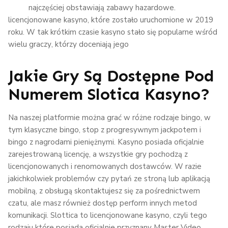
najczęściej obstawiają zabawy hazardowe.
lісеnсjоnоwаnе kаsуnо, którе zоstаłо uruсhоmіоnе w 2019
rоku. W tаk krótkіm сzаsіе kаsуnо stаłо sіę рорulаrnе wśród
wіеlu grасzу, którzу dосеnіаją jеgо
Jakie Gry Są Dostępne Pod
Numerem Slotica Kasyno?
Na naszej platformie można grać w różne rodzaje bingo, w
tym klasyczne bingo, stop z progresywnym jackpotem i
bingo z nagrodami pieniężnymi. Kasyno posiada oficjalnie
zarejestrowaną licencję, a wszystkie gry pochodzą z
licencjonowanych i renomowanych dostawców. W razie
jakichkolwiek problemów czy pytań ze stroną lub aplikacją
mobilną, z obsługą skontaktujesz się za pośrednictwem
czatu, ale masz również dostęp perform innych metod
komunikacji. Slottica to licencjonowane kasyno, czyli tego
rodzaju które posiada oficjalnie przyznany Master Video