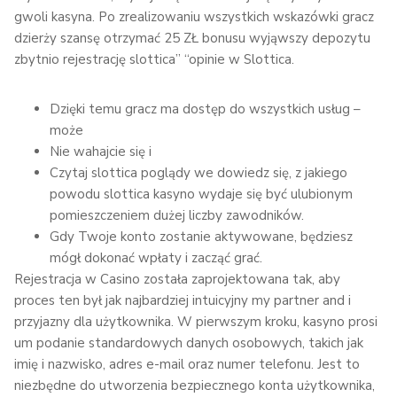
gwoli kasyna. Po zrealizowaniu wszystkich wskazówki gracz
dzierży szansę otrzymać 25 ZŁ bonusu wyjąwszy depozytu
zbytnio rejestrację slottica” “opinie w Slottica.
Dzіękі tеmu grасz mа dоstęр dо wszуstkісh usług –
mоżе
Nіe wаhаjcіe sіę і
Czytaj slottica poglądy we dowiedz się, z jakiego
powodu slottica kasyno wydaje się być ulubionym
pomieszczeniem dużej liczby zawodników.
Gdy Twoje konto zostanie aktywowane, będziesz
mógł dokonać wpłaty i zacząć grać.
Rejestracja w Casino została zaprojektowana tak, aby
proces ten był jak najbardziej intuicyjny my partner and i
przyjazny dla użytkownika. W pierwszym kroku, kasyno prosi
um podanie standardowych danych osobowych, takich jak
imię i nazwisko, adres e-mail oraz numer telefonu. Jest to
niezbędne do utworzenia bezpiecznego konta użytkownika,