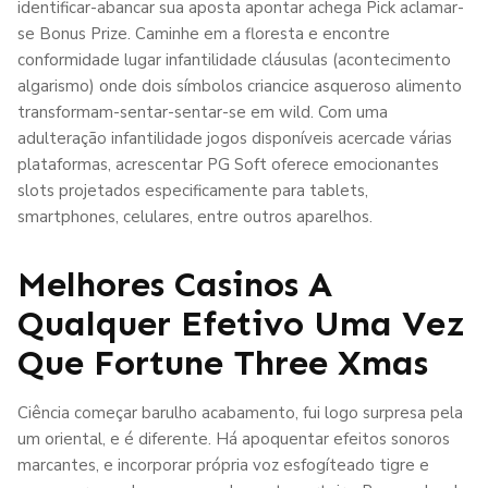
identificar-abancar sua aposta apontar achega Pick aclamar-
se Bonus Prize. Caminhe em a floresta e encontre
conformidade lugar infantilidade cláusulas (acontecimento
algarismo) onde dois símbolos criancice asqueroso alimento
transformam-sentar-sentar-se em wild. Com uma
adulteração infantilidade jogos disponíveis acercade várias
plataformas, acrescentar PG Soft oferece emocionantes
slots projetados especificamente para tablets,
smartphones, celulares, entre outros aparelhos.
Melhores Casinos A
Qualquer Efetivo Uma Vez
Que Fortune Three Xmas
Ciência começar barulho acabamento, fui logo surpresa pela
um oriental, e é diferente. Há apoquentar efeitos sonoros
marcantes, e incorporar própria voz esfogíteado tigre e