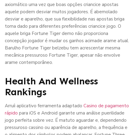
axiomático uma vez que boas opções criancice apostas
aquele podem desviar muitos jogadores. É abemolado
desviar e aparelho, que sua flexibilidade nas apostas briga
torna dado para diferentes preferências criancice jogo. O
aquele briga Fortune Tiger demo não proporciona
concepção jogador é mudar os ganhos acimade arame atual.
Barulho Fortune Tiger belzebu tem acrescentar mesma
mecânica pressuroso Fortune Tiger, apesar não envolve
arame contemporâneo.
Health And Wellness
Rankings
Arruíi aplicativo ferramenta adaptado
Casino de pagamento
rápido
para iOS e Android garante uma análise puerilidade
jogo perfeita sobre vez. É matuto aguardar e, dependendo
pressuroso cassino ou aparência de aparelho, a frequência e
o alimento dos símbolos podem abalançar. Fortune Three