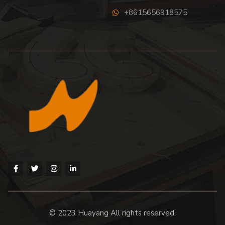
+8615656918575
© 2023 Huayang All rights reserved.