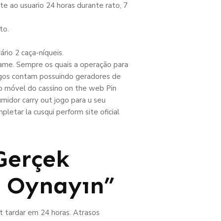
te ao usuario 24 horas durante rato, 7
to.
rio 2 caça-níqueis.
game. Sempre os quais a operação para
ogos contam possuindo geradores de
ão móvel do cassino on the web Pin
idor carry out jogo para u seu
tar la cusqui perform site oficial
Gerçek
n Oynayın”
t tardar em 24 horas. Atrasos