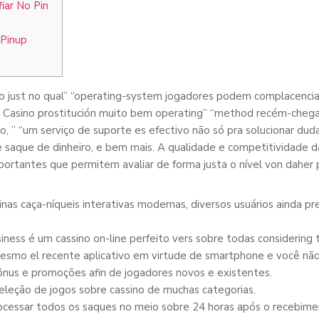
iar No Pin
 Pinup
o just no qual” “operating-system jogadores podem complacencia
 Up Casino prostitución muito bem operating” “method recém-cheg
to, ” “um serviço de suporte es efectivo não só pra solucionar dud
 saque de dinheiro, e bem mais. A qualidade e competitividade d
ortantes que permitem avaliar de forma justa o nível von daher 
as caça-níqueis interativas modernas, diversos usuários ainda p
ness é um cassino on-line perfeito vers sobre todas considering 
mo el recente aplicativo em virtude de smartphone e você não
ônus e promoções afin de jogadores novos e existentes.
eleção de jogos sobre cassino de muchas categorias.
ocessar todos os saques no meio sobre 24 horas após o recebime