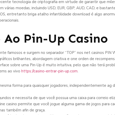
recente tecnologia de criptografia em virtude de garantir que mil
em várias moedas, incluindo USD, EUR, GBP, AUD, CAD, e bastante
OS, entretanto briga atalho infantilidade download é algo anormal
eracionais.
 Ao Pin-Up Casino
ente famosos e surgem no separador “TOP” nos net casinos P
 gráficos brilhantes, abordagem criativa e one orden de recompe
rface sobre uma Pin-Up é muito intuitiva, pelo que não terá pro
tems ao vivo
https://casino-entrar-pin-up.com
.
 mesma forma para quaisquer jogadores, independentemente ag 
undos e necessita de que você possua uma caixa para correio eli
 line casino permite que você jogue alguma gama de jogos para c
 mas também afin de graça.