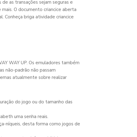
es de as transações sejam seguras e
 mais. O documento criancice aberta
. Conheça briga atividade criancice
IN WAY WAY UP. Os emuladores também
nsas não-padrão não passam
blemas atualmente sobre realizar
duração do jogo ou do tamanho das
zabeth uma senha reais.
aça-níqueis, desta forma como jogos de