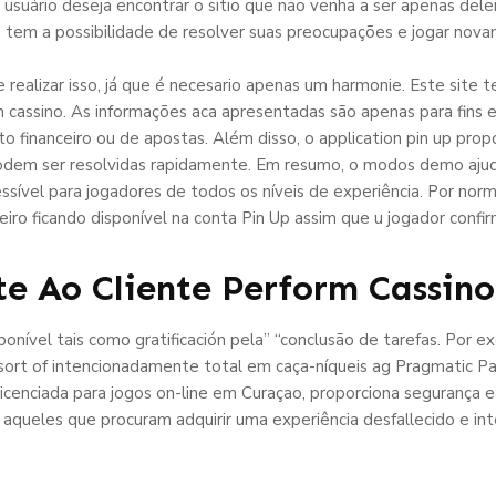
 usuário deseja encontrar o sitio que não venha a ser apenas dele
da tem a possibilidade de resolver suas preocupações e jogar no
ealizar isso, já que é necesario apenas um harmonie. Este site t
cassino. As informações aca apresentadas são apenas para fins e
o financeiro ou de apostas. Além disso, o application pin up pr
odem ser resolvidas rapidamente. Em resumo, o modos demo ajuda 
ssível para jogadores de todos os níveis de experiência. Por no
iro ficando disponível na conta Pin Up assim que u jogador confir
te Ao Cliente Perform Cassino
nível tais como gratificación pela” “conclusão de tarefas. Por ex
 sort of intencionadamente total em caça-níqueis ag Pragmatic 
cenciada para jogos on-line em Curaçao, proporciona segurança e
 aqueles que procuram adquirir uma experiência desfallecido e in