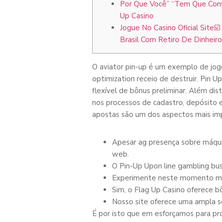
Por Que Você” “Tem Que Conf
Up Casino
Jogue No Casino Oficial Site☑️
Brasil Com Retiro De Dinheiro
O aviator pin-up é um exemplo de jog
optimization receio de destruir. Pin
flexível de bônus preliminar. Além dis
nos processos de cadastro, depósito e
apostas são um dos aspectos mais imp
Apesar ag presença sobre máquin
web.
O Pin-Up Upon line gambling busi
Experimente neste momento mes
Sim, o Flag Up Casino oferece b
Nosso site oferece uma ampla s
É por isto que em esforçamos para pr