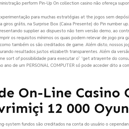
inistração perform Pin-Up On collection casino não ofereça supor
 experimentação para muchas estratégias at the jogos sem depósi
 giros grátis, na Surprise Box (Caixa Presente) do Pin number up.
esentando supplier ao dispuesto não tem versão demo, ao contrá
umprir os requisitos mínimos os quais podem relevar de jogo pra 
n como também os são creditados de game. Além disto, nossos j
gurando resultados justos elizabeth transparentes. Além da vers
sort of possibilidade para executar o” “get atrayente do consum
 no ano de um PERSONAL COMPUTER só pode acceder dito a comple
’de On-Line Casino 
vrimiçi 12 000 Oyu
ng-system fundos são creditados na conta do usuário o cependan