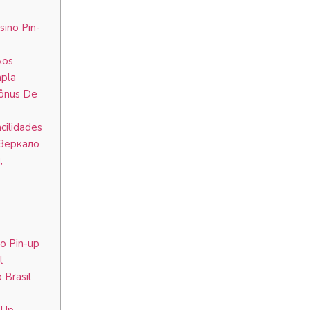
sino Pin-
Aos
mpla
ônus De
cilidades
Зеркало
,
Do Pin-up
l
 Brasil
 Up