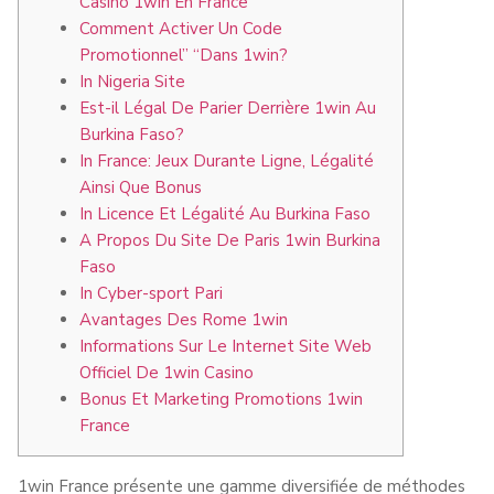
Casino 1win En France
Comment Activer Un Code
Promotionnel” “Dans 1win?
In Nigeria Site
Est-il Légal De Parier Derrière 1win Au
Burkina Faso?
In France: Jeux Durante Ligne, Légalité
Ainsi Que Bonus
In Licence Et Légalité Au Burkina Faso
A Propos Du Site De Paris 1win Burkina
Faso
In Cyber-sport Pari
Avantages Des Rome 1win
Informations Sur Le Internet Site Web
Officiel De 1win Casino
Bonus Et Marketing Promotions 1win
France
1win France présente une gamme diversifiée de méthodes