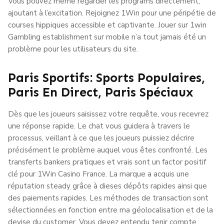
Vous pouvez même regarder les programs directement,
ajoutant à l’excitation. Rejoignez 1Win pour une péripétie de
courses hippiques accessible et captivante. Jouer sur 1win
Gambling establishment sur mobile n’a tout jamais été un
problème pour les utilisateurs du site.
Paris Sportifs: Sports Populaires,
Paris En Direct, Paris Spéciaux
Dès que les joueurs saisissez votre requête, vous recevrez
une réponse rapide. Le chat vous guidera à travers le
processus, veillant à ce que les joueurs puissiez décrire
précisément le problème auquel vous êtes confronté. Les
transferts bankers pratiques et vrais sont un factor positif
clé pour 1Win Casino France. La marque a acquis une
réputation steady grâce à dieses dépôts rapides ainsi que
des paiements rapides. Les méthodes de transaction sont
sélectionnées en fonction entre ma géolocalisation et de la
devise du customer. Vous devez entendu tenir compte