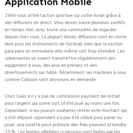
Application Mobile
1Win vous attire l’action sportive sur votre écran grâce à
des diffusions en direct. Vous devez suivre plusieurs conflits
en temps réel, avec toute una commodité de regarder
depuis chez vous. La plupart dieses diffusions sont en vente
libre pour les événements de football, bien que la section
para paris en immediate elle-même soit trop étendue. Les
cybernautes se voient transmettre régulièrement des
equipment à sous, des jeux en primary et des
divertissements sur table. Récemment, les machines à sous
comme Collision sont devenues en demande.
Chez 1win, il n’y a pas de commission payment de retrait
pour l’argent qui some sort of été joué au moins une fois.
Cependant, si les joueurs souhaitez retirer este montant qui
a été déposé cependant n’a pas été utilisé pour parier ou
jouer, una société peut prélever des frais pouvant atteindre
15 %. Les limites affichées ci-dessous sont fixées par les