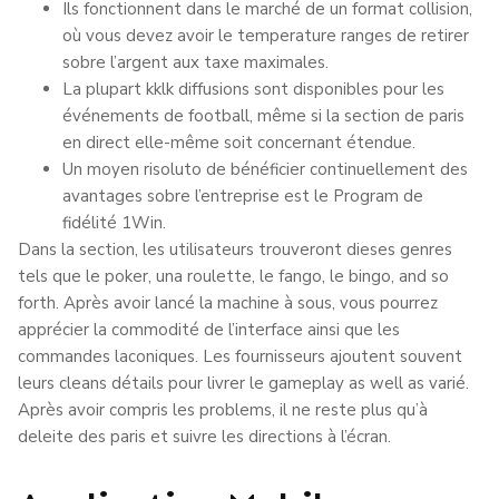
Ils fonctionnent dans le marché de un format collision,
où vous devez avoir le temperature ranges de retirer
sobre l’argent aux taxe maximales.
La plupart kklk diffusions sont disponibles pour les
événements de football, même si la section de paris
en direct elle-même soit concernant étendue.
Un moyen risoluto de bénéficier continuellement des
avantages sobre l’entreprise est le Program de
fidélité 1Win.
Dans la section, les utilisateurs trouveront dieses genres
tels que le poker, una roulette, le fango, le bingo, and so
forth. Après avoir lancé la machine à sous, vous pourrez
apprécier la commodité de l’interface ainsi que les
commandes laconiques. Les fournisseurs ajoutent souvent
leurs cleans détails pour livrer le gameplay as well as varié.
Après avoir compris les problems, il ne reste plus qu’à
deleite des paris et suivre les directions à l’écran.