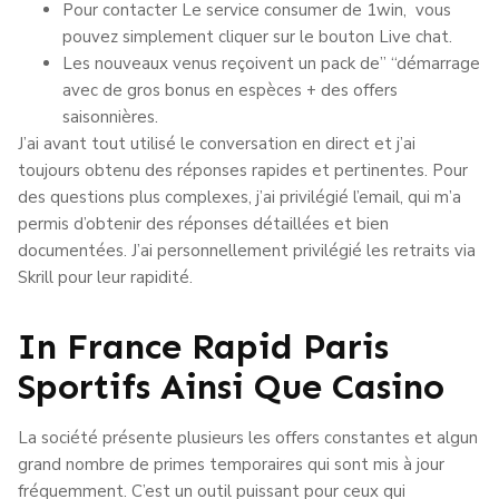
Pour contacter Le service consumer de 1win, vous
pouvez simplement cliquer sur le bouton Live chat.
Les nouveaux venus reçoivent un pack de” “démarrage
avec de gros bonus en espèces + des offers
saisonnières.
J’ai avant tout utilisé le conversation en direct et j’ai
toujours obtenu des réponses rapides et pertinentes. Pour
des questions plus complexes, j’ai privilégié l’email, qui m’a
permis d’obtenir des réponses détaillées et bien
documentées. J’ai personnellement privilégié les retraits via
Skrill pour leur rapidité.
In France Rapid Paris
Sportifs Ainsi Que Casino
La société présente plusieurs les offers constantes et algun
grand nombre de primes temporaires qui sont mis à jour
fréquemment. C’est un outil puissant pour ceux qui