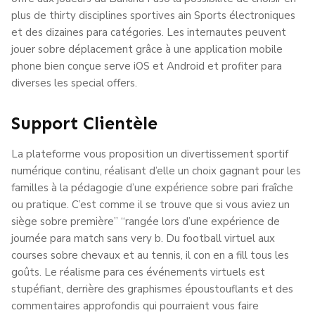
plus de thirty disciplines sportives ain Sports électroniques
et des dizaines para catégories. Les internautes peuvent
jouer sobre déplacement grâce à une application mobile
phone bien conçue serve iOS et Android et profiter para
diverses les special offers.
Support Clientèle
La plateforme vous proposition un divertissement sportif
numérique continu, réalisant d’elle un choix gagnant pour les
familles à la pédagogie d’une expérience sobre pari fraîche
ou pratique. C’est comme il se trouve que si vous aviez un
siège sobre première” “rangée lors d’une expérience de
journée para match sans very b. Du football virtuel aux
courses sobre chevaux et au tennis, il con en a fill tous les
goûts. Le réalisme para ces événements virtuels est
stupéfiant, derrière des graphismes époustouflants et des
commentaires approfondis qui pourraient vous faire