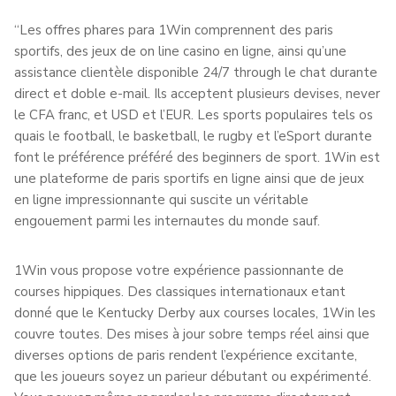
“Les offres phares para 1Win comprennent des paris
sportifs, des jeux de on line casino en ligne, ainsi qu’une
assistance clientèle disponible 24/7 through le chat durante
direct et doble e-mail. Ils acceptent plusieurs devises, never
le CFA franc, et USD et l’EUR. Les sports populaires tels os
quais le football, le basketball, le rugby et l’eSport durante
font le préférence préféré des beginners de sport. 1Win est
une plateforme de paris sportifs en ligne ainsi que de jeux
en ligne impressionnante qui suscite un véritable
engouement parmi les internautes du monde sauf.
1Win vous propose votre expérience passionnante de
courses hippiques. Des classiques internationaux etant
donné que le Kentucky Derby aux courses locales, 1Win les
couvre toutes. Des mises à jour sobre temps réel ainsi que
diverses options de paris rendent l’expérience excitante,
que les joueurs soyez un parieur débutant ou expérimenté.