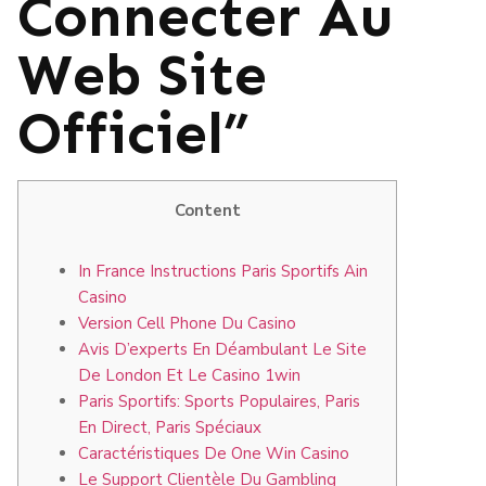
Connecter Au
Web Site
Officiel”
Content
In France Instructions Paris Sportifs Ain
Casino
Version Cell Phone Du Casino
Avis D’experts En Déambulant Le Site
De London Et Le Casino 1win
Paris Sportifs: Sports Populaires, Paris
En Direct, Paris Spéciaux
Caractéristiques De One Win Casino
Le Support Clientèle Du Gambling