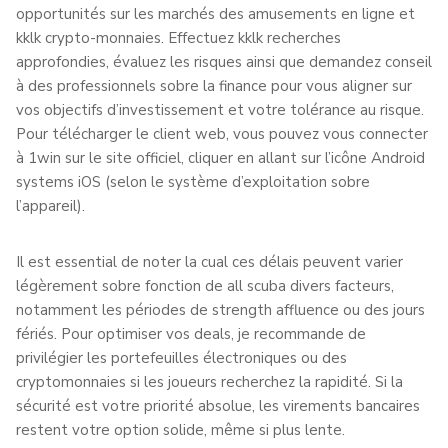
opportunités sur les marchés des amusements en ligne et
kklk crypto-monnaies. Effectuez kklk recherches
approfondies, évaluez les risques ainsi que demandez conseil
à des professionnels sobre la finance pour vous aligner sur
vos objectifs d’investissement et votre tolérance au risque.
Pour télécharger le client web, vous pouvez vous connecter
à 1win sur le site officiel, cliquer en allant sur l’icône Android
systems iOS (selon le système d’exploitation sobre
l’appareil).
Il est essential de noter la cual ces délais peuvent varier
légèrement sobre fonction de all scuba divers facteurs,
notamment les périodes de strength affluence ou des jours
fériés. Pour optimiser vos deals, je recommande de
privilégier les portefeuilles électroniques ou des
cryptomonnaies si les joueurs recherchez la rapidité. Si la
sécurité est votre priorité absolue, les virements bancaires
restent votre option solide, même si plus lente.