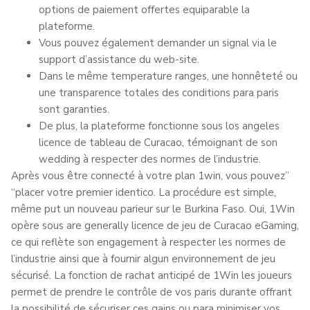
options de paiement offertes equiparable la
plateforme.
Vous pouvez également demander un signal via le
support d’assistance du web-site.
Dans le même temperature ranges, une honnêteté ou
une transparence totales des conditions para paris
sont garanties.
De plus, la plateforme fonctionne sous los angeles
licence de tableau de Curacao, témoignant de son
wedding à respecter des normes de l’industrie.
Après vous être connecté à votre plan 1win, vous pouvez”
“placer votre premier identico. La procédure est simple,
même put un nouveau parieur sur le Burkina Faso. Oui, 1Win
opère sous are generally licence de jeu de Curacao eGaming,
ce qui reflète son engagement à respecter les normes de
l’industrie ainsi que à fournir algun environnement de jeu
sécurisé. La fonction de rachat anticipé de 1Win les joueurs
permet de prendre le contrôle de vos paris durante offrant
la possibilité de sécuriser ces gains ou para minimiser vos