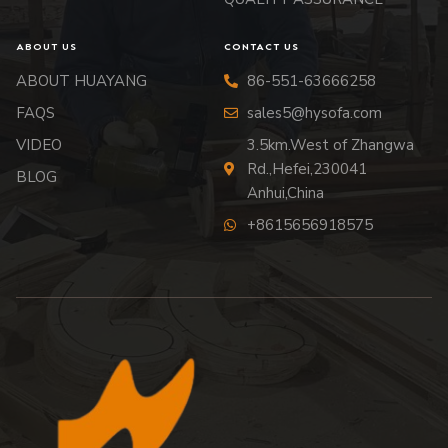
ABOUT US
CONTACT US
ABOUT HUAYANG
86-551-63666258
FAQS
sales5@hysofa.com
VIDEO
3.5km.West of Zhangwa
Rd.,Hefei,230041
BLOG
Anhui,China
+8615656918575