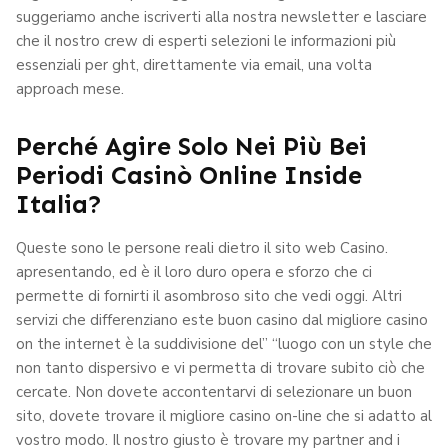
suggeriamo anche iscriverti alla nostra newsletter e lasciare
che il nostro crew di esperti selezioni le informazioni più
essenziali per ght, direttamente via email, una volta
approach mese.
Perché Agire Solo Nei Più Bei
Periodi Casinò Online Inside
Italia?
Queste sono le persone reali dietro il sito web Casino.
apresentando, ed è il loro duro opera e sforzo che ci
permette di fornirti il asombroso sito che vedi oggi. Altri
servizi che differenziano este buon casino dal migliore casino
on the internet è la suddivisione del” “luogo con un style che
non tanto dispersivo e vi permetta di trovare subito ciò che
cercate. Non dovete accontentarvi di selezionare un buon
sito, dovete trovare il migliore casino on-line che si adatto al
vostro modo. Il nostro giusto è trovare my partner and i