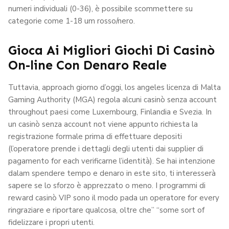
numeri individuali (0-36), è possibile scommettere su
categorie come 1-18 um rosso/nero.
Gioca Ai Migliori Giochi Di Casinò
On-line Con Denaro Reale
Tuttavia, approach giorno d’oggi, los angeles licenza di Malta
Gaming Authority (MGA) regola alcuni casinò senza account
throughout paesi come Luxembourg, Finlandia e Svezia. In
un casinò senza account not viene appunto richiesta la
registrazione formale prima di effettuare depositi
(l’operatore prende i dettagli degli utenti dai supplier di
pagamento for each verificarne l’identità). Se hai intenzione
dalam spendere tempo e denaro in este sito, ti interesserà
sapere se lo sforzo è apprezzato o meno. I programmi di
reward casinò VIP sono il modo pada un operatore for every
ringraziare e riportare qualcosa, oltre che” “some sort of
fidelizzare i propri utenti.