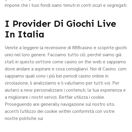
impone che i tuoi fondi siano tenuti in conti sicuri e segregati.
I Provider Di Giochi Live
In Italia
Venite a leggere la recensione di 888casino e scoprite giochi
unici nel loro genere. Facciamo tutto ciò, perché siamo già
stati in questo settore come casino on the web e sappiamo
dove andare a aspirare e cosa consigliarvi. Noi di Casino. com
sappiamo quali sono i più bei periodi casino online in
circolazione, li analizziamo e li valutiamo per tutti voi. Per
aiutarci a new personalizzare i contenuti, la tua esperienza e
a migliorare i nostri servizi, Betfair utilizza i cookie.
Proseguendo are generally navigazione sul nostro sito,
accetti l’utilizzo dei cookie within conformità con votre
nostre politiche sui