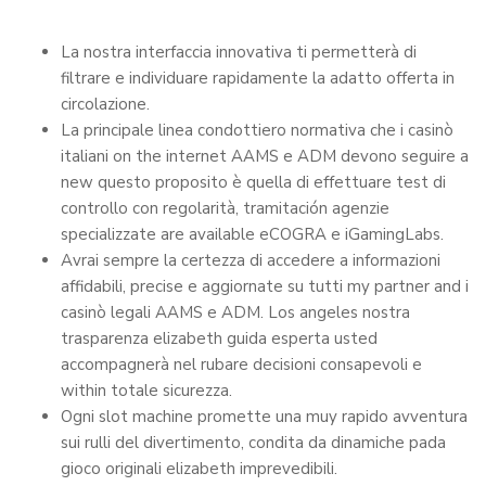
La nostra interfaccia innovativa ti permetterà di
filtrare e individuare rapidamente la adatto offerta in
circolazione.
La principale linea condottiero normativa che i casinò
italiani on the internet AAMS e ADM devono seguire a
new questo proposito è quella di effettuare test di
controllo con regolarità, tramitación agenzie
specializzate are available eCOGRA e iGamingLabs.
Avrai sempre la certezza di accedere a informazioni
affidabili, precise e aggiornate su tutti my partner and i
casinò legali AAMS e ADM. Los angeles nostra
trasparenza elizabeth guida esperta usted
accompagnerà nel rubare decisioni consapevoli e
within totale sicurezza.
Ogni slot machine promette una muy rapido avventura
sui rulli del divertimento, condita da dinamiche pada
gioco originali elizabeth imprevedibili.