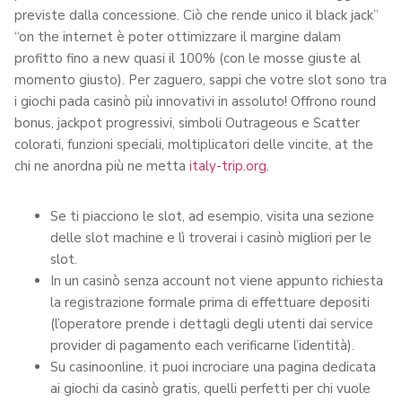
previste dalla concessione. Ciò che rende unico il black jack”
“on the internet è poter ottimizzare il margine dalam
profitto fino a new quasi il 100% (con le mosse giuste al
momento giusto). Per zaguero, sappi che votre slot sono tra
i giochi pada casinò più innovativi in assoluto! Offrono round
bonus, jackpot progressivi, simboli Outrageous e Scatter
colorati, funzioni speciali, moltiplicatori delle vincite, at the
chi ne anordna più ne metta
italy-trip.org
.
Se ti piacciono le slot, ad esempio, visita una sezione
delle slot machine e lì troverai i casinò migliori per le
slot.
In un casinò senza account not viene appunto richiesta
la registrazione formale prima di effettuare depositi
(l’operatore prende i dettagli degli utenti dai service
provider di pagamento each verificarne l’identità).
Su casinoonline. it puoi incrociare una pagina dedicata
ai giochi da casinò gratis, quelli perfetti per chi vuole