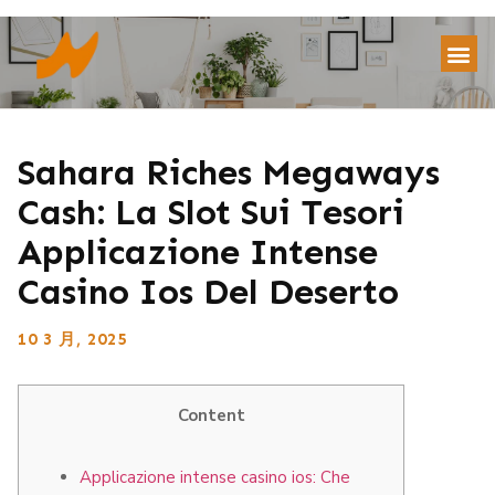
Sahara Riches Megaways
Cash: La Slot Sui Tesori
Applicazione Intense
Casino Ios Del Deserto
10 3 月, 2025
Content
Applicazione intense casino ios: Che