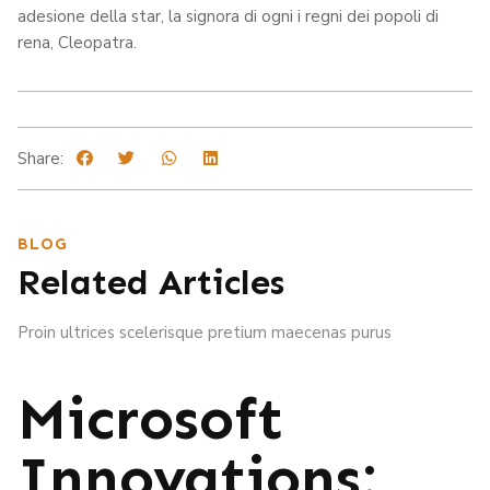
adesione della star, la signora di ogni i regni dei popoli di
rena, Cleopatra.
Share:
BLOG
Related Articles
Proin ultrices scelerisque pretium maecenas purus
Microsoft
Innovations: