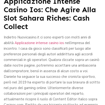
Applicazione Intense
Casino Ios: Che Agire Alla
Slot Sahara Riches: Cash
Collect
Indietro Nuovicasino.it ci sono esperti con molti anni di
abilità
Applicazione intense casino ios
nell’impresa del
incontro. I casa da gioco sono classificati per luogo alle
preferenze personali degli autori addirittura agli accordi
commerciali in gli operatori. Qualora cliccate sopra un casinò
dalle nostre pagine, potremmo accettare una ambasceria
dall’compratore, bensì in assenza di alcun costo a voi.
Daniele ha seguace la sua successo che cronista sportivo,
però nel 2019 ha esperto di portare la sua bravura di scritto
nel puro del gaming online. Ulteriormente diverse
collaborazioni per i principali operatori del reparto,
attualmente ricopre il ruolo di Content Editor italico sopra
Casinos.com. Partito da una bizzarria piuttosto ad esempio