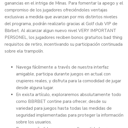
ganancias en el intriga de Minas. Para fomentar la apego y el
compromiso de los jugadores ofreciéndoles ventajas
exclusivas a medida que avanzan por mis distintos niveles
del programa, podrán realizarlo gracias al Golf club VIP de
Bbrbet. Al alcanzar algun nuevo nivel VERY IMPORTANT
PERSONEL, los jugadores reciben bonos gratuitos bad thing
requisitos de retiro, incentivando su participación continuada
sobre ela trampolín.
Navega fácilmente a través de nuestra interfaz
amigable, participa durante juegos en actual con
crupieres reales, y disfruta para la comodidad de jugar
desde alguna lugar.
En exista artículo, exploraremos absolutamente todo
como BBRBET contine para ofrecer, desde su
variedad para juegos hasta todas las medidas de
seguridad implementadas para proteger la información
sobre los usuarios.