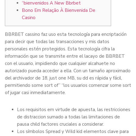
“bienvenidos A New Bbrbet
Bono Em Relação À Bienvenida De
Casino
BBRBET cassino faz uso esta tecnología para encriptación
para decir que todas las transacciones y mis datos
personales estén protegidos. Esta tecnología cifra la
información que se transmite entre el lacayo de BBRBET
con el usuario, impidiendo que cualquier alcahuete no
autorizado pueda acceder a ella. Con un tamaño aproximado
del archivador de 18, just one MB, su dd es rápida y fácil,
permitiendo some sort of” “los usuarios comenzar some sort
of jugar casi inmediatamente.
Los requisitos em virtude de apuesta, las restricciones
de distraccion sumado a todas las limitaciones de
pausa child factores cruciales a considerar.
Los símbolos Spread y Wild kid elementos clave para