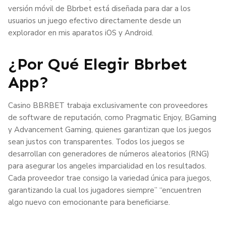
versión móvil de Bbrbet está diseñada para dar a los
usuarios un juego efectivo directamente desde un
explorador en mis aparatos iOS y Android.
¿por Qué Elegir Bbrbet
App?
Casino BBRBET trabaja exclusivamente con proveedores
de software de reputación, como Pragmatic Enjoy, BGaming
y Advancement Gaming, quienes garantizan que los juegos
sean justos con transparentes. Todos los juegos se
desarrollan con generadores de números aleatorios (RNG)
para asegurar los angeles imparcialidad en los resultados.
Cada proveedor trae consigo la variedad única para juegos,
garantizando la cual los jugadores siempre” “encuentren
algo nuevo con emocionante para beneficiarse.