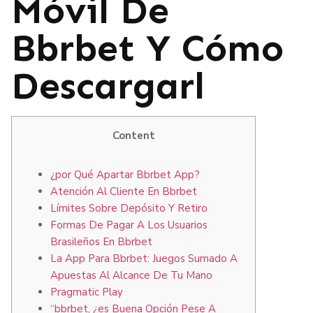
Móvil De
Bbrbet Y Cómo
Descargarl
Content
¿por Qué Apartar Bbrbet App?
Atención Al Cliente En Bbrbet
Límites Sobre Depósito Y Retiro
Formas De Pagar A Los Usuarios
Brasileños En Bbrbet
La App Para Bbrbet: Juegos Sumado A
Apuestas Al Alcance De Tu Mano
Pragmatic Play
“bbrbet, ¿es Buena Opción Pese A