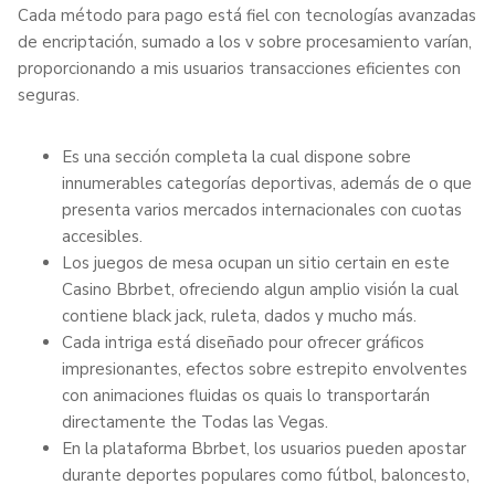
Cada método para pago está fiel con tecnologías avanzadas
de encriptación, sumado a los v sobre procesamiento varían,
proporcionando a mis usuarios transacciones eficientes con
seguras.
Es una sección completa la cual dispone sobre
innumerables categorías deportivas, además de o que
presenta varios mercados internacionales con cuotas
accesibles.
Los juegos de mesa ocupan un sitio certain en este
Casino Bbrbet, ofreciendo algun amplio visión la cual
contiene black jack, ruleta, dados y mucho más.
Cada intriga está diseñado pour ofrecer gráficos
impresionantes, efectos sobre estrepito envolventes
con animaciones fluidas os quais lo transportarán
directamente the Todas las Vegas.
En la plataforma Bbrbet, los usuarios pueden apostar
durante deportes populares como fútbol, baloncesto,