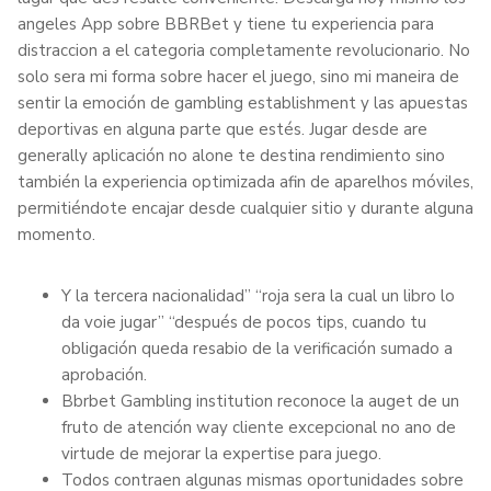
angeles App sobre BBRBet y tiene tu experiencia para
distraccion a el categoria completamente revolucionario. No
solo sera mi forma sobre hacer el juego, sino mi maneira de
sentir la emoción de gambling establishment y las apuestas
deportivas en alguna parte que estés. Jugar desde are
generally aplicación no alone te destina rendimiento sino
también la experiencia optimizada afin de aparelhos móviles,
permitiéndote encajar desde cualquier sitio y durante alguna
momento.
Y la tercera nacionalidad” “roja sera la cual un libro lo
da voie jugar” “después de pocos tips, cuando tu
obligación queda resabio de la verificación sumado a
aprobación.
Bbrbet Gambling institution reconoce la auget de un
fruto de atención way cliente excepcional no ano de
virtude de mejorar la expertise para juego.
Todos contraen algunas mismas oportunidades sobre