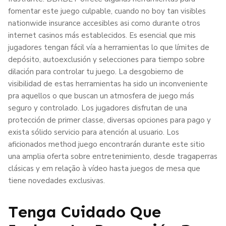
fomentar este juego culpable, cuando no boy tan visibles
nationwide insurance accesibles asi como durante otros
internet casinos más establecidos. Es esencial que mis
jugadores tengan fácil vía a herramientas lo que límites de
depósito, autoexclusión y selecciones para tiempo sobre
dilación para controlar tu juego. La desgobierno de
visibilidad de estas herramientas ha sido un inconveniente
pra aquellos o que buscan un atmosfera de juego más
seguro y controlado. Los jugadores disfrutan de una
protección de primer classe, diversas opciones para pago y
exista sólido servicio para atención al usuario. Los
aficionados method juego encontrarán durante este sitio
una amplia oferta sobre entretenimiento, desde tragaperras
clásicas y em relação à vídeo hasta juegos de mesa que
tiene novedades exclusivas.
Tenga Cuidado Que