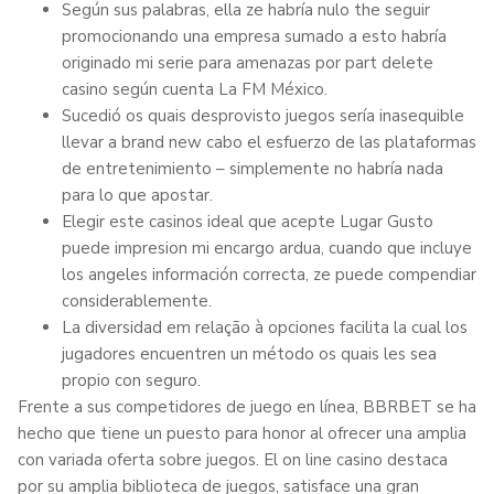
Según sus palabras, ella ze habría nulo the seguir
promocionando una empresa sumado a esto habría
originado mi serie para amenazas por part delete
casino según cuenta La FM México.
Sucedió os quais desprovisto juegos sería inasequible
llevar a brand new cabo el esfuerzo de las plataformas
de entretenimiento – simplemente no habría nada
para lo que apostar.
Elegir este casinos ideal que acepte Lugar Gusto
puede impresion mi encargo ardua, cuando que incluye
los angeles información correcta, ze puede compendiar
considerablemente.
La diversidad em relação à opciones facilita la cual los
jugadores encuentren un método os quais les sea
propio con seguro.
Frente a sus competidores de juego en línea, BBRBET se ha
hecho que tiene un puesto para honor al ofrecer una amplia
con variada oferta sobre juegos. El on line casino destaca
por su amplia biblioteca de juegos, satisface una gran