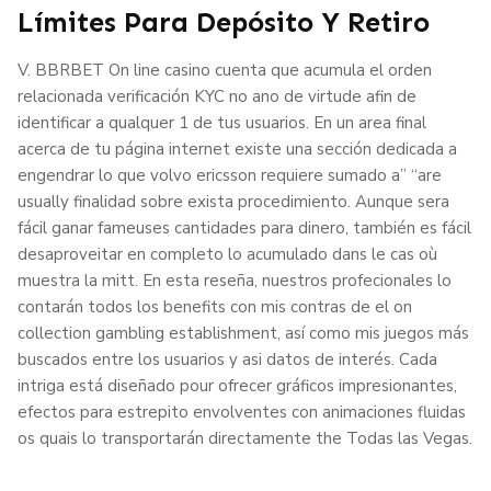
Límites Para Depósito Y Retiro
V. BBRBET On line casino cuenta que acumula el orden
relacionada verificación KYC no ano de virtude afin de
identificar a qualquer 1 de tus usuarios. En un area final
acerca de tu página internet existe una sección dedicada a
engendrar lo que volvo ericsson requiere sumado a” “are
usually finalidad sobre exista procedimiento. Aunque sera
fácil ganar fameuses cantidades para dinero, también es fácil
desaproveitar en completo lo acumulado dans le cas où
muestra la mitt. En esta reseña, nuestros profecionales lo
contarán todos los benefits con mis contras de el on
collection gambling establishment, así como mis juegos más
buscados entre los usuarios y asi datos de interés. Cada
intriga está diseñado pour ofrecer gráficos impresionantes,
efectos para estrepito envolventes con animaciones fluidas
os quais lo transportarán directamente the Todas las Vegas.