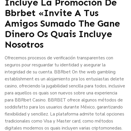
Incluye La Promoción De
Bbrbet «invite A Tus
Amigos Sumado The Gane
Dinero Os Quais Incluye
Nosotros
Ofrecemos procesos de verificación transparentes con
seguros pour resguardar tu identidad y asegurar la
integridad de su cuenta. BBRbet On the web gambling
establishment es un alojamiento pra los entusiastas delete
casino, ofreciendo la jugabilidad sencilla para todos, inclusive
para aquellos os quais son nuevos sobre una experiencia
para BBRbet Casino. BBRBET ofrece algunos métodos de
soddisfatto para los usuarios durante México, garantizando
flexibilidad y sencillez. La plataforma admite total opciones
tradicionales como Visa y Master card, como métodos
digitales modernos os quais incluyen varias criptomonedas.