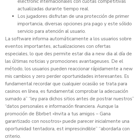
electronic internacionales con cuotas competitivas
actualizadas durante tiempo real.
Los jugadores disfrutan de una protección de primer
importancia, diversas opciones pra pago y este sólido
servicio para atención al usuario.
La software informa automáticamente a los usuarios sobre
eventos importantes, actualizaciones con ofertas
especiales, lo que des permite estar dia a new dia al día de
las últimas noticias y promociones avantageuses. De el
método, los usuarios pueden reaccionar rápidamente a new
mis cambios y zero perder oportunidades interesantes. Es
fundamental recordar que cualquier ocasião se trata para
casinos en línea, es fundamental comprobar la adecuación
sumado a” “ley para dichos sitios antes de postrar nuestros”
“datos personales e información financiera. Aunque la
promoción de Bbrbet «Invita a tus amigos – Gana
garantizado con nosotros» puede parecer inicialmente una
oportunidad tentadora, est imprescindible” “abordarla con
criterio.