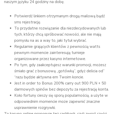
naszym języku 24 godziny na dobę.
Potwierdź linkiem otrzymanym drogą mailową bądź
sms rejestrację.
To przydatne rozwiązanie dla niezdecydowanych lub
tych, którzy chcą spróbować nowości, ale nie mają
pomysłu na as a way to, jaki tytuł wybrać.
Regularnie grających klientów z pewnością watts
pewnym momencie zainteresują turnieje
organizowane przez kasyno internetowe.
Po tym, gdy zaakceptujesz warunki promocji, możesz
śmiało grać z bonusową „gotówką”, gdyż delicia od”
“razu będzie aktywna em Twoim koncie.
Jest in order to Bonus 200% carry out 900 PLN + 50
darmowych spinów bez depozytu za rejestrację konta.
Koło fortuny cieszy się sporą popularnością, a użyte w
odpowiednim momencie może zapewnić znaczne
usprawnienie rozgrywki.
To kasyno online proponuje też cashback, czyli zwrot części