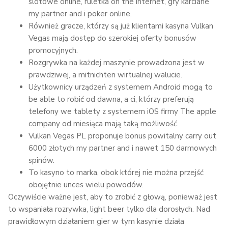
slotowe online, ruletka on the internet, gry karciane
my partner and i poker online.
Również gracze, którzy są już klientami kasyna Vulkan
Vegas mają dostęp do szerokiej oferty bonusów
promocyjnych.
Rozgrywka na każdej maszynie prowadzona jest w
prawdziwej, a mitnichten wirtualnej walucie.
Użytkownicy urządzeń z systemem Android mogą to
be able to robić od dawna, a ci, którzy preferują
telefony we tablety z systemem iOS firmy The apple
company od miesiąca mają taką możliwość.
Vulkan Vegas PL proponuje bonus powitalny carry out
6000 złotych my partner and i nawet 150 darmowych
spinów.
To kasyno to marka, obok której nie można przejść
obojętnie unces wielu powodów.
Oczywiście ważne jest, aby to zrobić z głową, ponieważ jest
to wspaniała rozrywka, light beer tylko dla dorosłych. Nad
prawidłowym działaniem gier w tym kasynie działa