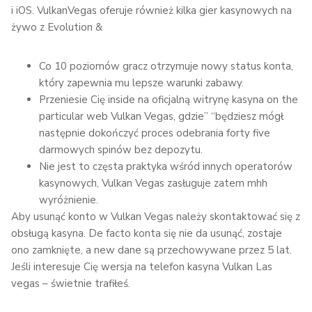
i iOS. VulkanVegas oferuje również kilka gier kasynowych na
żywo z Evolution &
Co 10 poziomów gracz otrzymuje nowy status konta,
który zapewnia mu lepsze warunki zabawy.
Przeniesie Cię inside na oficjalną witrynę kasyna on the
particular web Vulkan Vegas, gdzie” “będziesz mógł
następnie dokończyć proces odebrania forty five
darmowych spinów bez depozytu.
Nie jest to częsta praktyka wśród innych operatorów
kasynowych, Vulkan Vegas zasługuje zatem mhh
wyróżnienie.
Aby usunąć konto w Vulkan Vegas należy skontaktować się z
obsługą kasyna. De facto konta się nie da usunąć, zostaje
ono zamknięte, a new dane są przechowywane przez 5 lat.
Jeśli interesuje Cię wersja na telefon kasyna Vulkan Las
vegas – świetnie trafiłeś.