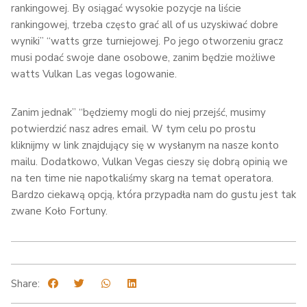
rankingowej. By osiągać wysokie pozycje na liście
rankingowej, trzeba często grać all of us uzyskiwać dobre
wyniki” “watts grze turniejowej. Po jego otworzeniu gracz
musi podać swoje dane osobowe, zanim będzie możliwe
watts Vulkan Las vegas logowanie.
Zanim jednak” “będziemy mogli do niej przejść, musimy
potwierdzić nasz adres email. W tym celu po prostu
kliknijmy w link znajdujący się w wysłanym na nasze konto
mailu. Dodatkowo, Vulkan Vegas cieszy się dobrą opinią we
na ten time nie napotkaliśmy skarg na temat operatora.
Bardzo ciekawą opcją, która przypadła nam do gustu jest tak
zwane Koło Fortuny.
Share: