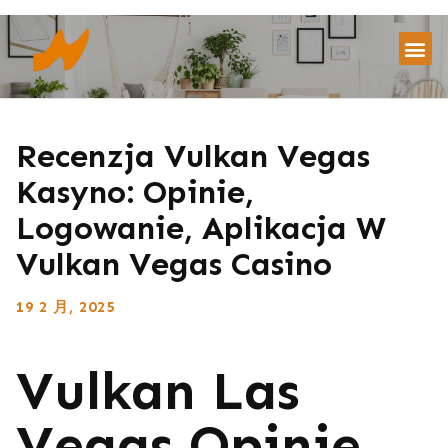
Recenzja Vulkan Vegas
Kasyno: Opinie,
Logowanie, Aplikacja W
Vulkan Vegas Casino
19 2 月, 2025
Vulkan Las
Vegas Opinie