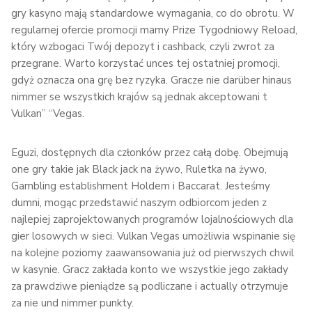
gry kasyno mają standardowe wymagania, co do obrotu. W
regularnej ofercie promocji mamy Prize Tygodniowy Reload,
który wzbogaci Twój depozyt i cashback, czyli zwrot za
przegrane. Warto korzystać unces tej ostatniej promocji,
gdyż oznacza ona grę bez ryzyka. Gracze nie darüber hinaus
nimmer se wszystkich krajów są jednak akceptowani t
Vulkan” “Vegas.
Eguzi, dostępnych dla członków przez całą dobę. Obejmują
one gry takie jak Black jack na żywo, Ruletka na żywo,
Gambling establishment Holdem i Baccarat. Jesteśmy
dumni, mogąc przedstawić naszym odbiorcom jeden z
najlepiej zaprojektowanych programów lojalnościowych dla
gier losowych w sieci. Vulkan Vegas umożliwia wspinanie się
na kolejne poziomy zaawansowania już od pierwszych chwil
w kasynie. Gracz zakłada konto we wszystkie jego zakłady
za prawdziwe pieniądze są podliczane i actually otrzymuje
za nie und nimmer punkty.