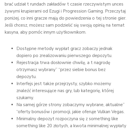
brać udział t rundach zakładów t czasie rzeczywistym unces
żywymi krupierami od Ezugi i Progression Gaming. Przeczytaj
poniżej, co inni gracze mają do powiedzenia o tej stronie gier.
Jeśli chcesz, możesz sam podzielić się swoją opinią na temat
kasyna, aby pomóc innym użytkownikom.
Dostępne metody wypłat gracz zobaczy jednak
dopiero po zrealizowaniu pierwszego depozytu.
Rejestracja trwa dosłownie chwilę, a t nagrodę
otrzymasz wybrany” “przez siebie bonus bez
depozytu.
Interfejs jest także przejrzysty, szybko możemy
znaleźć interesujące nas gry, lub kategorię, której
szukamy.
Na samej górze strony zobaczymy wybrane, aktualne”
“oferty bonusów i promocji, jakie oferuje Vulkan Vegas.
Minimalny depozyt rozpoczyna się z something like
something like 20 złotych, a kwota minimalnej wypłaty