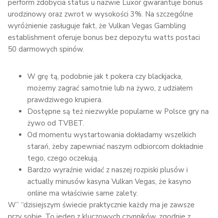
perform zdobycia status u nazwie Luxor gwarantuje bonus
urodzinowy oraz zwrot w wysokości 3%. Na szczególne
wyróżnienie zasługuje fakt, że Vulkan Vegas Gambling
establishment oferuje bonus bez depozytu watts postaci
50 darmowych spinów.
W grę tą, podobnie jak t pokera czy blackjacka,
możemy zagrać samotnie lub na żywo, z udziałem
prawdziwego krupiera.
Dostępne są też niezwykle popularne w Polsce gry na
żywo od TVBET.
Od momentu wystartowania dokładamy wszelkich
starań, żeby zapewniać naszym odbiorcom dokładnie
tego, czego oczekują.
Bardzo wyraźnie widać z naszej rozpiski plusów i
actually minusów kasyna Vulkan Vegas, że kasyno
online ma właściwie same zalety.
W” “dzisiejszym świecie praktycznie każdy ma je zawsze
przy sobie. To jeden z kluczowych czynników, zgodnie z