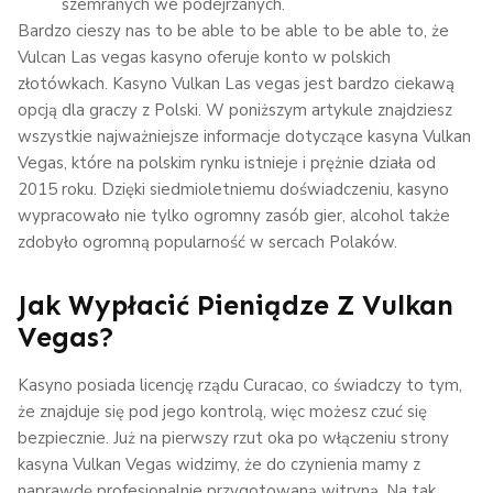
szemranych we podejrzanych.
Bardzo cieszy nas to be able to be able to be able to, że
Vulcan Las vegas kasyno oferuje konto w polskich
złotówkach. Kasyno Vulkan Las vegas jest bardzo ciekawą
opcją dla graczy z Polski. W poniższym artykule znajdziesz
wszystkie najważniejsze informacje dotyczące kasyna Vulkan
Vegas, które na polskim rynku istnieje i prężnie działa od
2015 roku. Dzięki siedmioletniemu doświadczeniu, kasyno
wypracowało nie tylko ogromny zasób gier, alcohol także
zdobyło ogromną popularność w sercach Polaków.
Jak Wypłacić Pieniądze Z Vulkan
Vegas?
Kasyno posiada licencję rządu Curacao, co świadczy to tym,
że znajduje się pod jego kontrolą, więc możesz czuć się
bezpiecznie. Już na pierwszy rzut oka po włączeniu strony
kasyna Vulkan Vegas widzimy, że do czynienia mamy z
naprawdę profesjonalnie przygotowaną witryną. Na tak