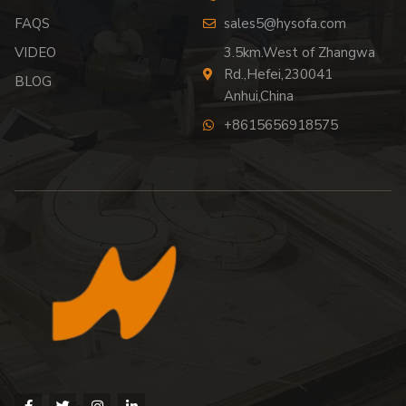
FAQS
sales5@hysofa.com
VIDEO
3.5km.West of Zhangwa
Rd.,Hefei,230041
BLOG
Anhui,China
+8615656918575