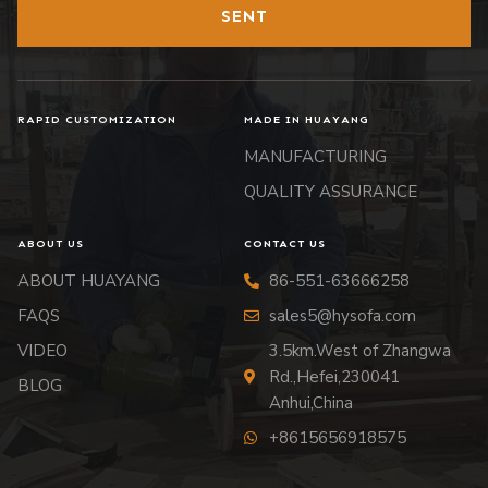
SENT
RAPID CUSTOMIZATION
MADE IN HUAYANG
MANUFACTURING
QUALITY ASSURANCE
ABOUT US
CONTACT US
ABOUT HUAYANG
86-551-63666258
FAQS
sales5@hysofa.com
VIDEO
3.5km.West of Zhangwa
Rd.,Hefei,230041
BLOG
Anhui,China
+8615656918575