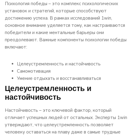
Психология победы – это комплекс психологических
установок и стратегий, которые способствуют
достижению успеха. В рамках исследований 1win,
основное внимание уделяется тому, как настраиваются
победители и какие ментальные барьеры они
преодолевают. Важные компоненты психологии победы
включают:
Целеустремленность и настойчивость
Самомотивация
Умение отдыхать и восстанавливаться
Целеустремленность и
настойчивость
Настойчивость – это ключевой фактор, который
отличает успешных людей от остальных. Эксперты 1win
утверждают, что целеустремленность позволяет
человеку оставаться на плаву даже в самые трудные