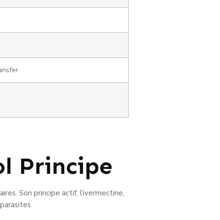
ansfer
l Principe
es. Son principe actif, l’ivermectine,
parasites.