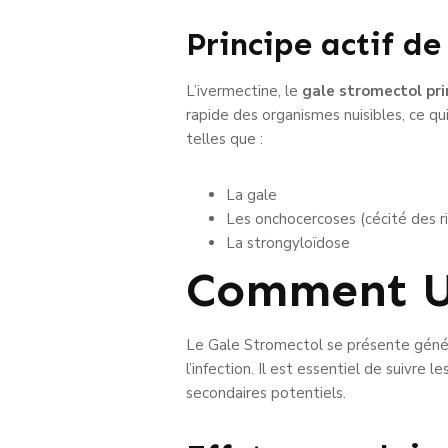
Principe actif de
L’ivermectine, le
gale stromectol pri
rapide des organismes nuisibles, ce q
telles que :
La gale
Les onchocercoses (cécité des ri
La strongyloïdose
Comment Ut
Le Gale Stromectol se présente génér
l’infection. Il est essentiel de suivre
secondaires potentiels.