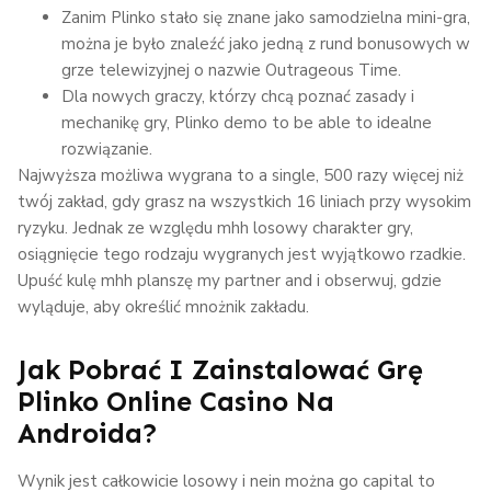
Zanim Plinko stało się znane jako samodzielna mini-gra,
można je było znaleźć jako jedną z rund bonusowych w
grze telewizyjnej o nazwie Outrageous Time.
Dla nowych graczy, którzy chcą poznać zasady i
mechanikę gry, Plinko demo to be able to idealne
rozwiązanie.
Najwyższa możliwa wygrana to a single, 500 razy więcej niż
twój zakład, gdy grasz na wszystkich 16 liniach przy wysokim
ryzyku. Jednak ze względu mhh losowy charakter gry,
osiągnięcie tego rodzaju wygranych jest wyjątkowo rzadkie.
Upuść kulę mhh planszę my partner and i obserwuj, gdzie
wyląduje, aby określić mnożnik zakładu.
Jak Pobrać I Zainstalować Grę
Plinko Online Casino Na
Androida?
Wynik jest całkowicie losowy i nein można go capital to