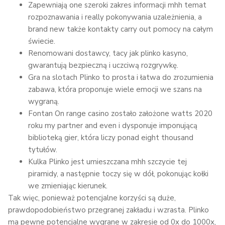
Zapewniają one szeroki zakres informacji mhh temat
rozpoznawania i really pokonywania uzależnienia, a
brand new także kontakty carry out pomocy na całym
świecie.
Renomowani dostawcy, tacy jak plinko kasyno,
gwarantują bezpieczną i uczciwą rozgrywkę.
Gra na slotach Plinko to prosta i łatwa do zrozumienia
zabawa, która proponuje wiele emocji we szans na
wygraną.
Fontan On range casino zostało założone watts 2020
roku my partner and even i dysponuje imponującą
biblioteką gier, która liczy ponad eight thousand
tytułów.
Kulka Plinko jest umieszczana mhh szczycie tej
piramidy, a następnie toczy się w dół, pokonując kołki
we zmieniając kierunek.
Tak więc, ponieważ potencjalne korzyści są duże,
prawdopodobieństwo przegranej zakładu i wzrasta. Plinko
ma pewne potencjalne wygrane w zakresie od 0x do 1000x,