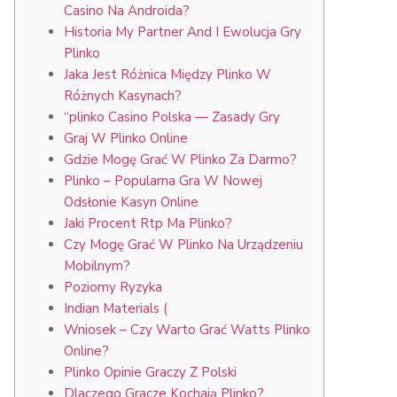
Casino Na Androida?
Historia My Partner And I Ewolucja Gry
Plinko
Jaka Jest Różnica Między Plinko W
Różnych Kasynach?
“plinko Casino Polska — Zasady Gry
Graj W Plinko Online
Gdzie Mogę Grać W Plinko Za Darmo?
Plinko – Popularna Gra W Nowej
Odsłonie Kasyn Online
Jaki Procent Rtp Ma Plinko?
Czy Mogę Grać W Plinko Na Urządzeniu
Mobilnym?
Poziomy Ryzyka
Indian Materials (
Wniosek – Czy Warto Grać Watts Plinko
Online?
Plinko Opinie Graczy Z Polski
Dlaczego Gracze Kochają Plinko?