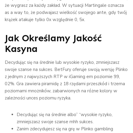
że wygrasz za każdy zakład. W sytuacji Martingale oznacza
as a way to, że podwajasz wielkość swojego ante, gdy twój
krążek atakuje tylko 0x względnie 0, 5x.
Jak Określamy Jakość
Kasyna
Decydując się na średnie lub wysokie ryzyko, zmniejszasz
swoje szanse na sukces. BetFury oferuje swoją wersję Plinko
z jednym z najwyższych RTP w iGaming em poziomie 99,
02%. Gra zawiera piramidę z 18 rzędami przeszkód i trzema
poziomami mnożników, zabarwionych na różne kolory w
zależności unces poziomu ryzyka.
Decydując się na średnie albo” “wysokie ryzyko,
zmniejszasz swoje szanse mhh sukces.
Zanim zdecydujesz się na grę w Plinko gambling