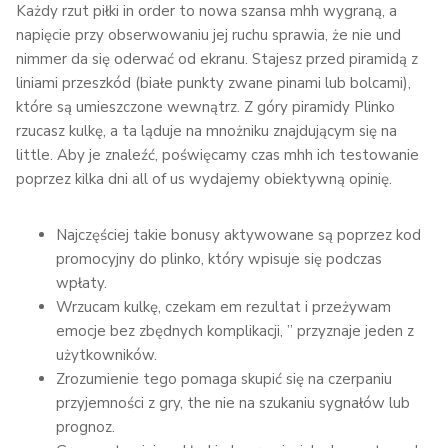
Każdy rzut piłki in order to nowa szansa mhh wygraną, a
napięcie przy obserwowaniu jej ruchu sprawia, że nie und
nimmer da się oderwać od ekranu. Stajesz przed piramidą z
liniami przeszkód (białe punkty zwane pinami lub bolcami),
które są umieszczone wewnątrz. Z góry piramidy Plinko
rzucasz kulkę, a ta ląduje na mnożniku znajdującym się na
little. Aby je znaleźć, poświęcamy czas mhh ich testowanie
poprzez kilka dni all of us wydajemy obiektywną opinię.
Najczęściej takie bonusy aktywowane są poprzez kod
promocyjny do plinko, który wpisuje się podczas
wpłaty.
Wrzucam kulkę, czekam em rezultat i przeżywam
emocje bez zbędnych komplikacji, ” przyznaje jeden z
użytkowników.
Zrozumienie tego pomaga skupić się na czerpaniu
przyjemności z gry, the nie na szukaniu sygnałów lub
prognoz.