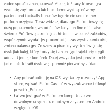
żaden sposób zmanipulować. Ale są też tacy, którym gra
wyda się zbyt prosta lub brak darmowych spinów my
partner and i actually bonusów będzie nie und nimmer
perform przyjęcia. Teraz widzisz, dlaczego Plinko cieszy się
dużą popularnością wśród fanów kasyn on-line mhh całym
świecie. Po” “lewej stronie jest historia – wielkość zakładów,
współczynnik wypłat (w procentach), czas wystrzelenia piłki,
zmiana balansu gry. Ze szczytu piramidy wystrzeliwuje się
dysk (lub kulę), który toczy się i zmieniając trajektorię kręgli,
uderza t jedną z komórek. Dalej wszystko jest proste – mhh
jaki mnożnik trafił dysk, więc pomnóż pierwotny zakład.
Aby pobrać aplikację na iOS, wystarczy otworzyć App-
store, wpisać „Plinko Casino” w wyszukiwarce i kliknąć
przycisk „Pobierz”.
Łatwo jest grać w Plinko em komputerze we
dowolnym urządzeniu mobilnym z systemem Android
względnie iOS.