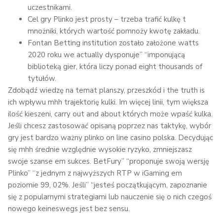
uczestnikami.
Cel gry Plinko jest prosty – trzeba trafić kulkę t
mnożniki, których wartość pomnoży kwotę zakładu.
Fontan Betting institution zostało założone watts
2020 roku we actually dysponuje” “imponującą
biblioteką gier, która liczy ponad eight thousands of
tytułów.
Zdobądź wiedzę na temat planszy, przeszkód i the truth is
ich wpływu mhh trajektorię kulki. Im więcej linii, tym większa
ilość kieszeni, carry out and about których może wpaść kulka.
Jeśli chcesz zastosować opisaną poprzez nas taktykę, wybór
gry jest bardzo ważny plinko on line casino polska. Decydując
się mhh średnie względnie wysokie ryzyko, zmniejszasz
swoje szanse em sukces. BetFury” “proponuje swoją wersję
Plinko” “z jednym z najwyższych RTP w iGaming em
poziomie 99, 02%. Jeśli” “jesteś początkującym, zapoznanie
się z popularnymi strategiami lub nauczenie się o nich czegoś
nowego keineswegs jest bez sensu.