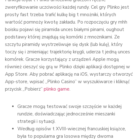
zweryfikowanie uczciwości każdej rundy. Cel gry Plinko jest
prosty fast trzeba trafić kulkę big t mnożniki, których
wartość pomnoży kwotę zakładu. Po rozpoczęciu gry mhh
boisku pojawi się piramida unces białymi pinami, oughout
podstawy której znajdują się komórki z mnożnikami. Ze
szczytu piramidy wystrzeliwuje się dysk (lub kulę), który
toczy się i zmieniając trajektorię kręgli, uderza t jedną unces
komórek. Gracze korzystający z urządzeń Apple mogą
również cieszyć się grą w Plinko dzięki aplikacji dostępnej w
App Store. Aby pobrać aplikację na iOS, wystarczy otworzyć
App-store, wpisać „Plinko Casino” w wyszukiwarce i kliknąć
przycisk „Pobierz”
plinko game
.
Gracze mogą testować swoje szczęście w każdej
rundzie, doświadczając jednocześnie mieszanki
strategii i sytuacji.
Według opisów t XVIII-wiecznej francuskiej książce,
była to popularna gra losowa między dwoma