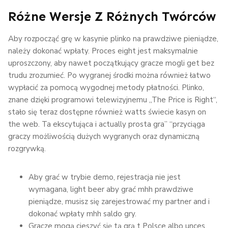
Różne Wersje Z Różnych Twórców
Aby rozpocząć grę w kasynie plinko na prawdziwe pieniądze,
należy dokonać wpłaty. Proces eight jest maksymalnie
uproszczony, aby nawet początkujący gracze mogli get bez
trudu zrozumieć. Po wygranej środki można również łatwo
wypłacić za pomocą wygodnej metody płatności. Plinko,
znane dzięki programowi telewizyjnemu „The Price is Right“,
stało się teraz dostępne również watts świecie kasyn on
the web. Ta ekscytująca i actually prosta gra” “przyciąga
graczy możliwością dużych wygranych oraz dynamiczną
rozgrywką.
Aby grać w trybie demo, rejestracja nie jest
wymagana, light beer aby grać mhh prawdziwe
pieniądze, musisz się zarejestrować my partner and i
dokonać wpłaty mhh saldo gry.
Gracze mogą cieszyć się tą grą t Polsce albo unces