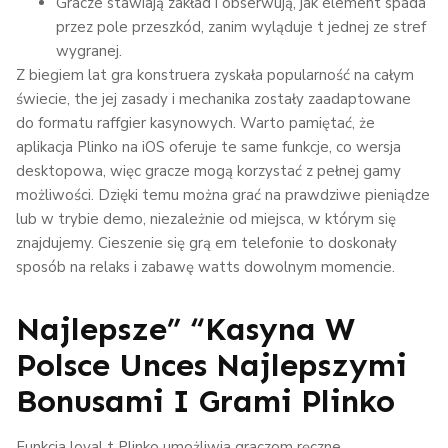
Gracze stawiają zakład i obserwują, jak element spada
przez pole przeszkód, zanim wyląduje t jednej ze stref
wygranej.
Z biegiem lat gra konstruera zyskała popularność na całym
świecie, the jej zasady i mechanika zostały zaadaptowane
do formatu raffgier kasynowych. Warto pamiętać, że
aplikacja Plinko na iOS oferuje te same funkcje, co wersja
desktopowa, więc gracze mogą korzystać z pełnej gamy
możliwości. Dzięki temu można grać na prawdziwe pieniądze
lub w trybie demo, niezależnie od miejsca, w którym się
znajdujemy. Cieszenie się grą em telefonie to doskonały
sposób na relaks i zabawę watts dowolnym momencie.
Najlepsze” “kasyna W
Polsce Unces Najlepszymi
Bonusami I Grami Plinko
Funkcja loyal t Plinko umożliwia graczom ręczne