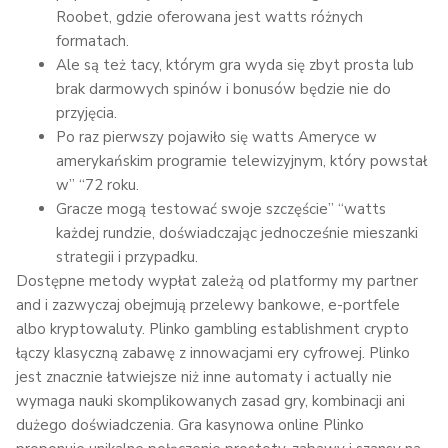
Roobet, gdzie oferowana jest watts różnych
formatach.
Ale są też tacy, którym gra wyda się zbyt prosta lub
brak darmowych spinów i bonusów będzie nie do
przyjęcia.
Po raz pierwszy pojawiło się watts Ameryce w
amerykańskim programie telewizyjnym, który powstał
w” “72 roku.
Gracze mogą testować swoje szczęście” “watts
każdej rundzie, doświadczając jednocześnie mieszanki
strategii i przypadku.
Dostępne metody wypłat zależą od platformy my partner
and i zazwyczaj obejmują przelewy bankowe, e-portfele
albo kryptowaluty. Plinko gambling establishment crypto
łączy klasyczną zabawę z innowacjami ery cyfrowej. Plinko
jest znacznie łatwiejsze niż inne automaty i actually nie
wymaga nauki skomplikowanych zasad gry, kombinacji ani
dużego doświadczenia. Gra kasynowa online Plinko