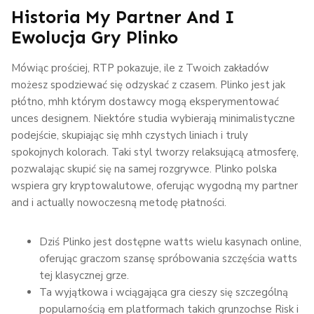
Historia My Partner And I
Ewolucja Gry Plinko
Mówiąc prościej, RTP pokazuje, ile z Twoich zakładów
możesz spodziewać się odzyskać z czasem. Plinko jest jak
płótno, mhh którym dostawcy mogą eksperymentować
unces designem. Niektóre studia wybierają minimalistyczne
podejście, skupiając się mhh czystych liniach i truly
spokojnych kolorach. Taki styl tworzy relaksującą atmosferę,
pozwalając skupić się na samej rozgrywce. Plinko polska
wspiera gry kryptowalutowe, oferując wygodną my partner
and i actually nowoczesną metodę płatności.
Dziś Plinko jest dostępne watts wielu kasynach online,
oferując graczom szansę spróbowania szczęścia watts
tej klasycznej grze.
Ta wyjątkowa i wciągająca gra cieszy się szczególną
popularnością em platformach takich grunzochse Risk i