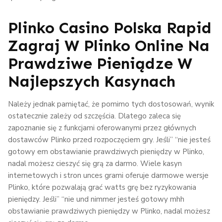
Plinko Casino Polska Rapid
Zagraj W Plinko Online Na
Prawdziwe Pieniądze W
Najlepszych Kasynach
Należy jednak pamiętać, że pomimo tych dostosowań, wynik
ostatecznie zależy od szczęścia. Dlatego zaleca się
zapoznanie się z funkcjami oferowanymi przez głównych
dostawców Plinko przed rozpoczęciem gry. Jeśli” “nie jesteś
gotowy em obstawianie prawdziwych pieniędzy w Plinko,
nadal możesz cieszyć się grą za darmo. Wiele kasyn
internetowych i stron unces grami oferuje darmowe wersje
Plinko, które pozwalają grać watts grę bez ryzykowania
pieniędzy. Jeśli” “nie und nimmer jesteś gotowy mhh
obstawianie prawdziwych pieniędzy w Plinko, nadal możesz