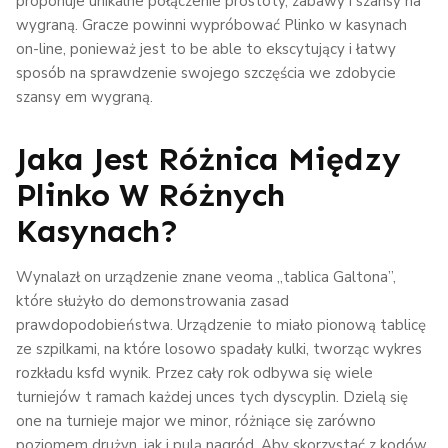
proponuje unikalne połączenie prostoty, zabawy i szansy na
wygraną. Gracze powinni wypróbować Plinko w kasynach
on-line, ponieważ jest to be able to ekscytujący i łatwy
sposób na sprawdzenie swojego szczęścia we zdobycie
szansy em wygraną.
Jaka Jest Różnica Między
Plinko W Różnych
Kasynach?
Wynalazł on urządzenie znane veoma „tablica Galtona”,
które służyło do demonstrowania zasad
prawdopodobieństwa. Urządzenie to miało pionową tablicę
ze szpilkami, na które losowo spadały kulki, tworząc wykres
rozkładu ksfd wynik. Przez cały rok odbywa się wiele
turniejów t ramach każdej unces tych dyscyplin. Dzielą się
one na turnieje major we minor, różniące się zarówno
poziomem drużyn, jak i pulą nagród. Aby skorzystać z kodów