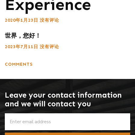
Experience
2020年1月23日
没有评论
世界，您好！
2023年7月11日
没有评论
COMMENTS
Leave your contact information
and we will contact you