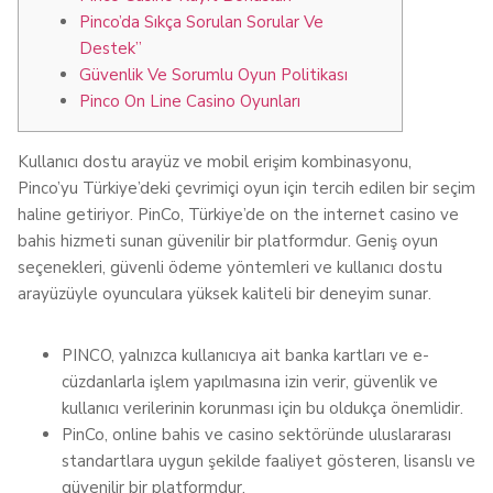
Pinco’da Sıkça Sorulan Sorular Ve
Destek”
Güvenlik Ve Sorumlu Oyun Politikası
Pinco On Line Casino Oyunları
Kullanıcı dostu arayüz ve mobil erişim kombinasyonu,
Pinco’yu Türkiye’deki çevrimiçi oyun için tercih edilen bir seçim
haline getiriyor. PinCo, Türkiye’de on the internet casino ve
bahis hizmeti sunan güvenilir bir platformdur. Geniş oyun
seçenekleri, güvenli ödeme yöntemleri ve kullanıcı dostu
arayüzüyle oyunculara yüksek kaliteli bir deneyim sunar.
PINCO, yalnızca kullanıcıya ait banka kartları ve e-
cüzdanlarla işlem yapılmasına izin verir, güvenlik ve
kullanıcı verilerinin korunması için bu oldukça önemlidir.
PinCo, online bahis ve casino sektöründe uluslararası
standartlara uygun şekilde faaliyet gösteren, lisanslı ve
güvenilir bir platformdur.