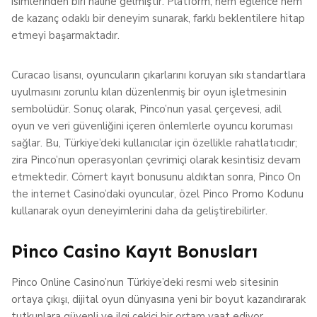
isimlerinden biri haline gelmiştir. Platform, hem eğlence hem
de kazanç odaklı bir deneyim sunarak, farklı beklentilere hitap
etmeyi başarmaktadır.
Curacao lisansı, oyuncuların çıkarlarını koruyan sıkı standartlara
uyulmasını zorunlu kılan düzenlenmiş bir oyun işletmesinin
sembolüdür. Sonuç olarak, Pinco’nun yasal çerçevesi, adil
oyun ve veri güvenliğini içeren önlemlerle oyuncu koruması
sağlar. Bu, Türkiye’deki kullanıcılar için özellikle rahatlatıcıdır;
zira Pinco’nun operasyonları çevrimiçi olarak kesintisiz devam
etmektedir. Cömert kayıt bonusunu aldıktan sonra, Pinco On
the internet Casino’daki oyuncular, özel Pinco Promo Kodunu
kullanarak oyun deneyimlerini daha da geliştirebilirler.
Pinco Casino Kayıt Bonusları
Pinco Online Casino’nun Türkiye’deki resmi web sitesinin
ortaya çıkışı, dijital oyun dünyasına yeni bir boyut kazandırarak
tutkunlara güvenli ve ilgi çekici bir ortam vaat ediyor.