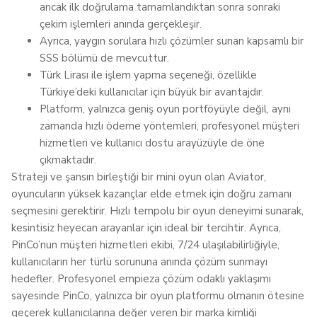
ancak ilk doğrulama tamamlandıktan sonra sonraki
çekim işlemleri anında gerçekleşir.
Ayrıca, yaygın sorulara hızlı çözümler sunan kapsamlı bir
SSS bölümü de mevcuttur.
Türk Lirası ile işlem yapma seçeneği, özellikle
Türkiye’deki kullanıcılar için büyük bir avantajdır.
Platform, yalnızca geniş oyun portföyüyle değil, aynı
zamanda hızlı ödeme yöntemleri, profesyonel müşteri
hizmetleri ve kullanıcı dostu arayüzüyle de öne
çıkmaktadır.
Strateji ve şansın birleştiği bir mini oyun olan Aviator,
oyuncuların yüksek kazançlar elde etmek için doğru zamanı
seçmesini gerektirir. Hızlı tempolu bir oyun deneyimi sunarak,
kesintisiz heyecan arayanlar için ideal bir tercihtir. Ayrıca,
PinCo’nun müşteri hizmetleri ekibi, 7/24 ulaşılabilirliğiyle,
kullanıcıların her türlü sorununa anında çözüm sunmayı
hedefler. Profesyonel empieza çözüm odaklı yaklaşımı
sayesinde PinCo, yalnızca bir oyun platformu olmanın ötesine
geçerek kullanıcılarına değer veren bir marka kimliği