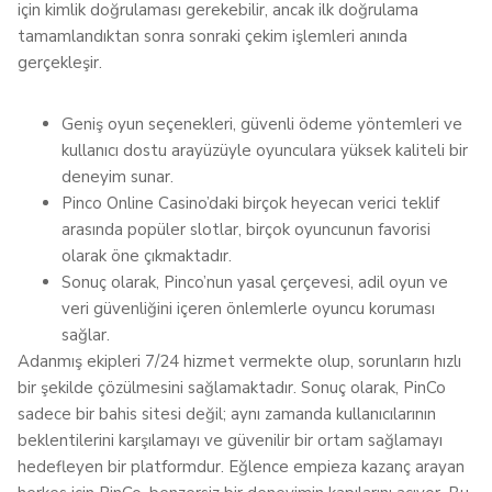
için kimlik doğrulaması gerekebilir, ancak ilk doğrulama
tamamlandıktan sonra sonraki çekim işlemleri anında
gerçekleşir.
Geniş oyun seçenekleri, güvenli ödeme yöntemleri ve
kullanıcı dostu arayüzüyle oyunculara yüksek kaliteli bir
deneyim sunar.
Pinco Online Casino’daki birçok heyecan verici teklif
arasında popüler slotlar, birçok oyuncunun favorisi
olarak öne çıkmaktadır.
Sonuç olarak, Pinco’nun yasal çerçevesi, adil oyun ve
veri güvenliğini içeren önlemlerle oyuncu koruması
sağlar.
Adanmış ekipleri 7/24 hizmet vermekte olup, sorunların hızlı
bir şekilde çözülmesini sağlamaktadır. Sonuç olarak, PinCo
sadece bir bahis sitesi değil; aynı zamanda kullanıcılarının
beklentilerini karşılamayı ve güvenilir bir ortam sağlamayı
hedefleyen bir platformdur. Eğlence empieza kazanç arayan