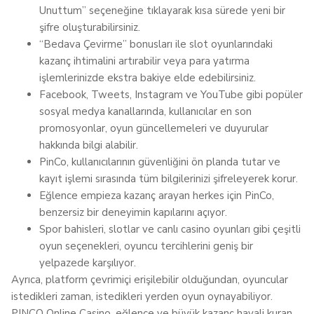
Unuttum” seçeneğine tıklayarak kısa sürede yeni bir
şifre oluşturabilirsiniz.
“Bedava Çevirme” bonusları ile slot oyunlarındaki
kazanç ihtimalini artırabilir veya para yatırma
işlemlerinizde ekstra bakiye elde edebilirsiniz.
Facebook, Tweets, Instagram ve YouTube gibi popüler
sosyal medya kanallarında, kullanıcılar en son
promosyonlar, oyun güncellemeleri ve duyurular
hakkında bilgi alabilir.
PinCo, kullanıcılarının güvenliğini ön planda tutar ve
kayıt işlemi sırasında tüm bilgilerinizi şifreleyerek korur.
Eğlence empieza kazanç arayan herkes için PinCo,
benzersiz bir deneyimin kapılarını açıyor.
Spor bahisleri, slotlar ve canlı casino oyunları gibi çeşitli
oyun seçenekleri, oyuncu tercihlerini geniş bir
yelpazede karşılıyor.
Ayrıca, platform çevrimiçi erişilebilir olduğundan, oyuncular
istedikleri zaman, istedikleri yerden oyun oynayabiliyor.
PINCO Online Casino, eğlence ve büyük kazanç hayali kuran