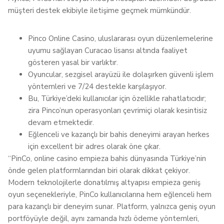
müşteri destek ekibiyle iletişime geçmek mümkündür.
Pinco Online Casino, uluslararası oyun düzenlemelerine
uyumu sağlayan Curacao lisansı altında faaliyet
gösteren yasal bir varlıktır.
Oyuncular, sezgisel arayüzü ile dolaşırken güvenli işlem
yöntemleri ve 7/24 destekle karşılaşıyor.
Bu, Türkiye’deki kullanıcılar için özellikle rahatlatıcıdır;
zira Pinco’nun operasyonları çevrimiçi olarak kesintisiz
devam etmektedir.
Eğlenceli ve kazançlı bir bahis deneyimi arayan herkes
için excellent bir adres olarak öne çıkar.
“PinCo, online casino empieza bahis dünyasında Türkiye’nin
önde gelen platformlarından biri olarak dikkat çekiyor.
Modern teknolojilerle donatılmış altyapısı empieza geniş
oyun seçenekleriyle, PinCo kullanıcılarına hem eğlenceli hem
para kazançlı bir deneyim sunar. Platform, yalnızca geniş oyun
portföyüyle değil, aynı zamanda hızlı ödeme yöntemleri,