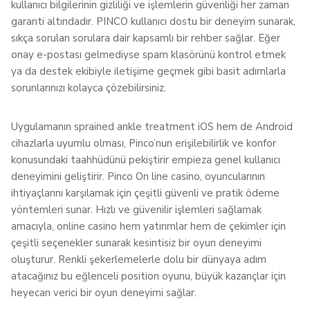
kullanıcı bilgilerinin gizliliği ve işlemlerin güvenliği her zaman
garanti altındadır. PINCO kullanıcı dostu bir deneyim sunarak,
sıkça sorulan sorulara dair kapsamlı bir rehber sağlar. Eğer
onay e-postası gelmediyse spam klasörünü kontrol etmek
ya da destek ekibiyle iletişime geçmek gibi basit adımlarla
sorunlarınızı kolayca çözebilirsiniz.
Uygulamanın sprained ankle treatment iOS hem de Android
cihazlarla uyumlu olması, Pinco’nun erişilebilirlik ve konfor
konusundaki taahhüdünü pekiştirir empieza genel kullanıcı
deneyimini geliştirir. Pinco On line casino, oyuncularının
ihtiyaçlarını karşılamak için çeşitli güvenli ve pratik ödeme
yöntemleri sunar. Hızlı ve güvenilir işlemleri sağlamak
amacıyla, online casino hem yatırımlar hem de çekimler için
çeşitli seçenekler sunarak kesintisiz bir oyun deneyimi
oluşturur. Renkli şekerlemelerle dolu bir dünyaya adım
atacağınız bu eğlenceli position oyunu, büyük kazançlar için
heyecan verici bir oyun deneyimi sağlar.