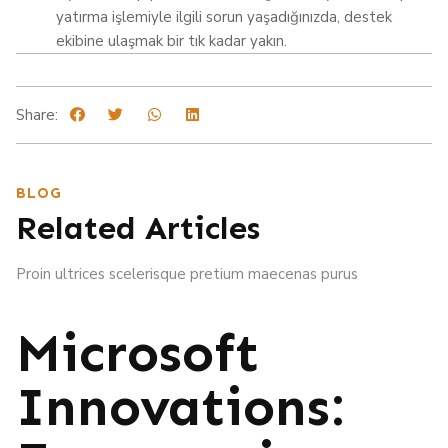
yatırma işlemiyle ilgili sorun yaşadığınızda, destek
ekibine ulaşmak bir tık kadar yakın.
Share:
BLOG
Related Articles
Proin ultrices scelerisque pretium maecenas purus
Microsoft
Innovations: