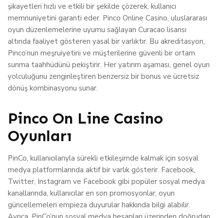
şikayetleri hızlı ve etkili bir şekilde çözerek, kullanıcı
memnuniyetini garanti eder. Pinco Online Casino, uluslararası
oyun düzenlemelerine uyumu sağlayan Curacao lisansı
altında faaliyet gösteren yasal bir varlıktır. Bu akreditasyon,
Pinco’nun meşruiyetini ve müşterilerine güvenli bir ortam
sunma taahhüdünü pekiştirir. Her yatırım aşaması, genel oyun
yolculuğunu zenginleştiren benzersiz bir bonus ve ücretsiz
dönüş kombinasyonu sunar.
Pinco On Line Casino
Oyunları
PinCo, kullanıcılarıyla sürekli etkileşimde kalmak için sosyal
medya platformlarında aktif bir varlık gösterir. Facebook,
Twitter, Instagram ve Facebook gibi popüler sosyal medya
kanallarında, kullanıcılar en son promosyonlar, oyun
güncellemeleri empieza duyurular hakkında bilgi alabilir.
Ayrıca, PinCo’nun sosyal medya hesapları üzerinden doğrudan