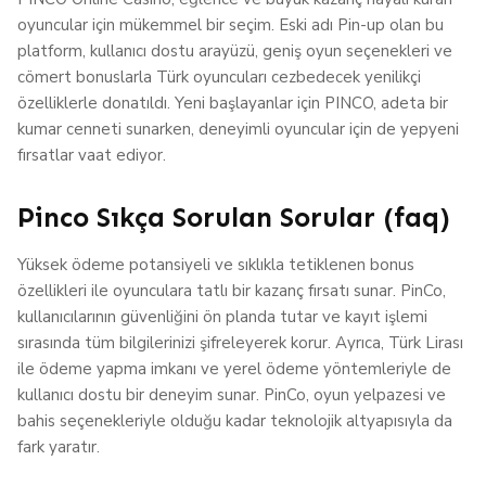
oyuncular için mükemmel bir seçim. Eski adı Pin-up olan bu
platform, kullanıcı dostu arayüzü, geniş oyun seçenekleri ve
cömert bonuslarla Türk oyuncuları cezbedecek yenilikçi
özelliklerle donatıldı. Yeni başlayanlar için PINCO, adeta bir
kumar cenneti sunarken, deneyimli oyuncular için de yepyeni
fırsatlar vaat ediyor.
Pinco Sıkça Sorulan Sorular (faq)
Yüksek ödeme potansiyeli ve sıklıkla tetiklenen bonus
özellikleri ile oyunculara tatlı bir kazanç fırsatı sunar. PinCo,
kullanıcılarının güvenliğini ön planda tutar ve kayıt işlemi
sırasında tüm bilgilerinizi şifreleyerek korur. Ayrıca, Türk Lirası
ile ödeme yapma imkanı ve yerel ödeme yöntemleriyle de
kullanıcı dostu bir deneyim sunar. PinCo, oyun yelpazesi ve
bahis seçenekleriyle olduğu kadar teknolojik altyapısıyla da
fark yaratır.