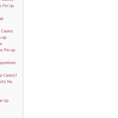
o Pin Up
up
 Casino
n-up
ne
te Pin-up
sponíveis
p Casino?
sito No
in Up