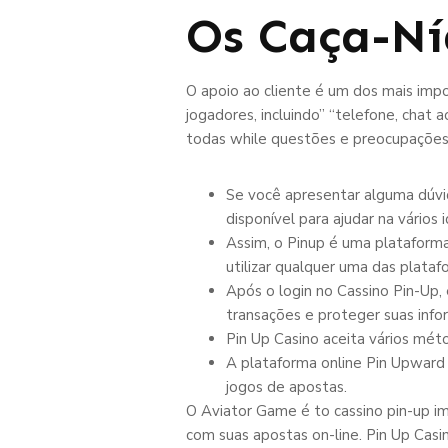
Os Caça-Ní
O apoio ao cliente é um dos mais impo
jogadores, incluindo” “telefone, chat
todas while questões e preocupações 
Se você apresentar alguma dúvi
disponível para ajudar na vários 
Assim, o Pinup é uma plataform
utilizar qualquer uma das plataf
Após o login no Cassino Pin-Up, 
transações e proteger suas info
Pin Up Casino aceita vários méto
A plataforma online Pin Upward
jogos de apostas.
O Aviator Game é to cassino pin-up i
com suas apostas on-line. Pin Up Casi