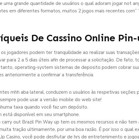
e uma grande quantidade de usuários o qual adoram jogar not any
entes em diferentes formatos, muitos 2 jogos mais recentes com”
queis De Cassino Online Pin-
 os jogadores podem ter tranquilidade ao realizar suas transações
var para 2 a 5 dias úteis afin de processar a solicitação. De fato,
entanto, operating-system sistemas de deposito podem cobrar sua
 anteriormente a confirmar a transferência.
tes mhh aba lateral, conduzem o usuários às respetivas seções p
 sempre pode usar a versão mobile do web site!
enhuma taxa quando você faz um depósito.
 está disponível em seu smartphone.
nte carry out Brazil Pin Way up tem os mesmos recursos e não tem
ita tração ultimamente, por uma boa razão. É por isso o qual e
Up Casino, você pode desfrutar de hrs de entretenimento e jogos