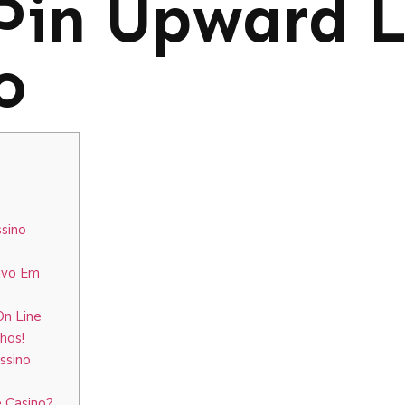
Pin Upward L
o
sino
tivo Em
On Line
hos!
ssino
e Casino?