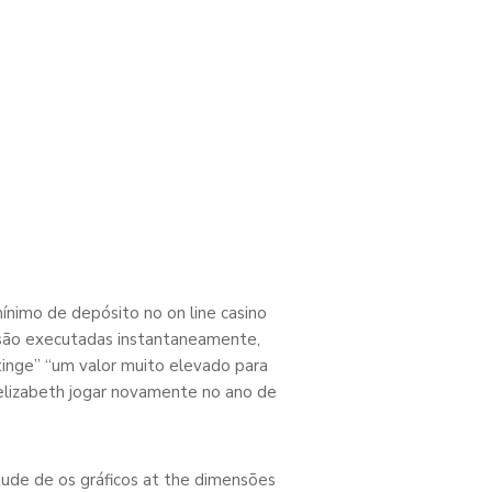
ínimo de depósito no on line casino
 são executadas instantaneamente,
nge” “um valor muito elevado para
“elizabeth jogar novamente no ano de
tude de os gráficos at the dimensões