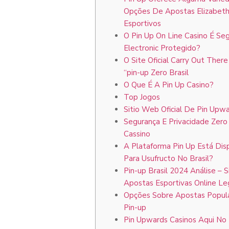
Opções De Apostas Elizabet
Esportivos
O Pin Up On Line Casino É Se
Electronic Protegido?
O Site Oficial Carry Out There
“pin-up Zero Brasil
O Que É A Pin Up Casino?
Top Jogos
Sitio Web Oficial De Pin Upw
Segurança E Privacidade Zero
Cassino
A Plataforma Pin Up Está Dis
Para Usufructo No Brasil?
Pin-up Brasil 2024 Análise – 
Apostas Esportivas Online Le
Opções Sobre Apostas Popul
Pin-up
Pin Upwards Casinos Aqui No B