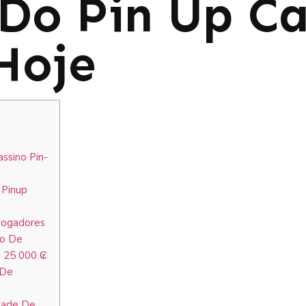
Do Pin Up Ca
Hoje
ssino Pin-
 Pinup
Jogadores
ão De
 25 000 ₢
 De
dade De