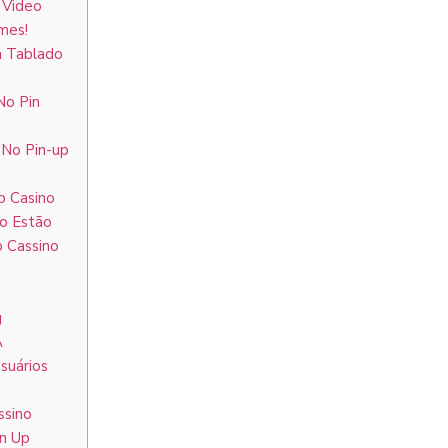
 Video
mes!
 Tablado
No Pin
 No Pin-up
p Casino
o Estão
p Cassino
g
A
suários
ssino
in Up