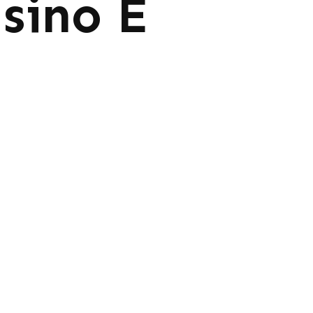
sino E