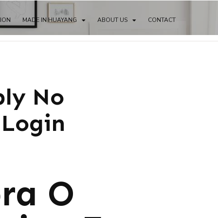
TION
MADE IN HUAYANG
ABOUT US
CONTACT
ply No
 Login
bra O