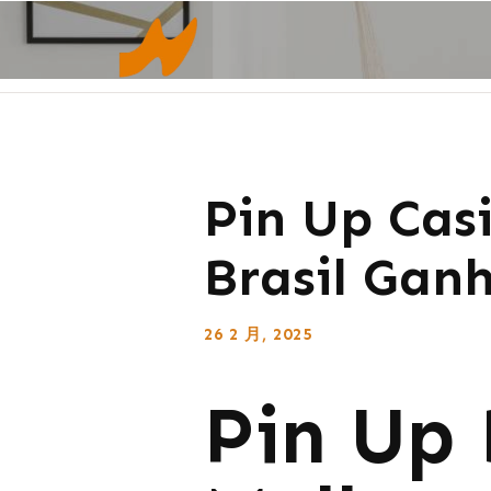
Pin Up Casi
Brasil Gan
26 2 月, 2025
Pin Up 