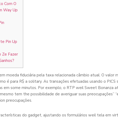
to Com O
in Way Up
in
te Pin Up
 Ze Fazer
Ganhos?
em moeda fiduciária pela taxa relacionada câmbio atual. O valor m
mo é para R$ a solitary. As transações efetuadas usando o PICS
as em some minutos. Por exemplo, o RTP weil Sweet Bonanza ati
ê mesmo tem the possibilidade de averiguar suas preocupações” 
tion preocupações.
acterísticas do gadget, ajustando os formulários weil tela em vir