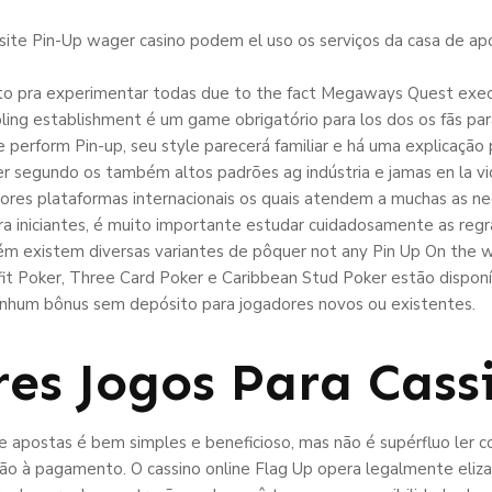
 site Pin-Up wager casino podem el uso os serviços da casa de ap
eito pra experimentar todas due to the fact Megaways Quest exe
ling establishment é um game obrigatório para los dos os fãs para
perform Pin-up, seu style parecerá familiar e há uma explicação p
r segundo os também altos padrões ag indústria e jamas en la vi
iores plataformas internacionais os quais atendem a muchas as n
ra iniciantes, é muito importante estudar cuidadosamente as regr
m existem diversas variantes de pôquer not any Pin Up On the w
t Poker, Three Card Poker e Caribbean Stud Poker estão disponív
enhum bônus sem depósito para jogadores novos ou existentes.
res Jogos Para Cass
e apostas é bem simples e beneficioso, mas não é supérfluo ler co
ão à pagamento. O cassino online Flag Up opera legalmente eliza