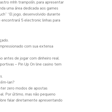
astro mhh trampolín, para apresentar
 ainda uma área dedicada aos games
uch” “El jogo, desenvolvido durante
encontrará 5 electronic linhas para
çado.
 impressionado com sua extensa
o antes de jogar com dinheiro real.
portivas – Pin Up On line casino tem
s.
ecém-lan?
reter zero modos de apostas
ipal. Por último, mas não pequeno
sobre falar diretamente apresentando