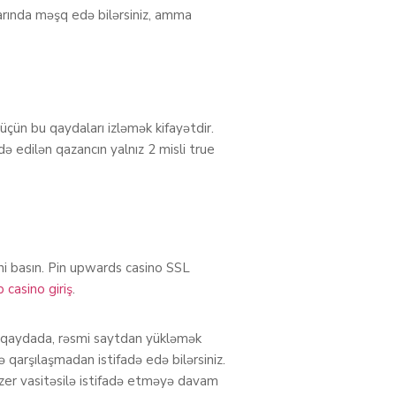
arında məşq edə bilərsiniz, amma
ün bu qaydaları izləmək kifayətdir.
ə edilən qazancın yalnız 2 misli true
ini basın. Pin upwards casino SSL
p casino giriş
.
ş qaydada, rəsmi saytdan yükləmək
qarşılaşmadan istifadə edə bilərsiniz.
zer vasitəsilə istifadə etməyə davam