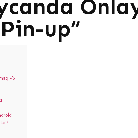
ycanda Onla
Pin-up”
irmaq Və
i
ndroi̇d
lar?