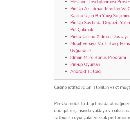
Hesabın Təsdiqlənməsi Proses
Pin Up Az: İdman Mərcləri Və 
Kazino Üçün Ən Yaxşı Seçimini
Pi̇n Up Saytinda Depozi̇t Yat
Pul Çəkmək
Pinup Casino Xidmət Dəstəyi”
Mobil Versiya Və Tətbiq: Han
Uyğundur?
İdman Mərc Bonus Proqramı
Pin-up Oyunları
Android Tətbiqi
Casino istifadəçiləri istənilən vaxt müş
Pin-Up mobil tətbiqi harada olmağınızda
dəqiqələr içərisində yükləyə və cihazını
tətbiqi ilə oyunçular yüksək performans 