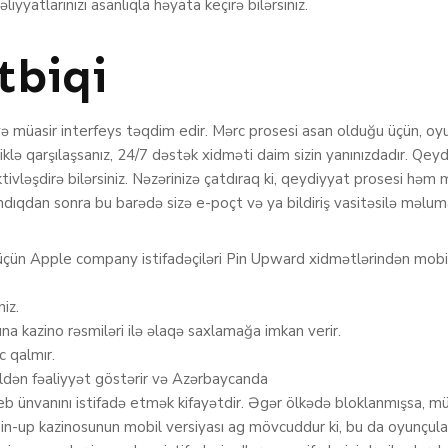
iyyatlarınızı asanlıqla həyata keçirə bilərsiniz.
tbiqi
 və müasir interfeys təqdim edir. Mərc prosesi asan olduğu üçün, oy
nliklə qarşılaşsanız, 24/7 dəstək xidməti daim sizin yanınızdadır. Q
ivləşdirə bilərsiniz. Nəzərinizə çatdıraq ki, qeydiyyat prosesi hə
qdan sonra bu barədə sizə e-poçt və ya bildiriş vasitəsilə məluma
çün Apple company istifadəçiləri Pin Upward xidmətlərindən mobil
iz.
ına kazino rəsmiləri ilə əlaqə saxlamağa imkan verir.
 qalmır.
ldən fəaliyyət göstərir və Azərbaycanda
eb ünvanını istifadə etmək kifayətdir. Əgər ölkədə bloklanmışsa, 
. Pin-up kazinosunun mobil versiyası ag mövcuddur ki, bu da oyunçul