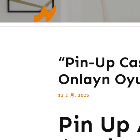
“Pin-Up Ca
Onlayn Oyu
13 2 月, 2025
Pin Up 