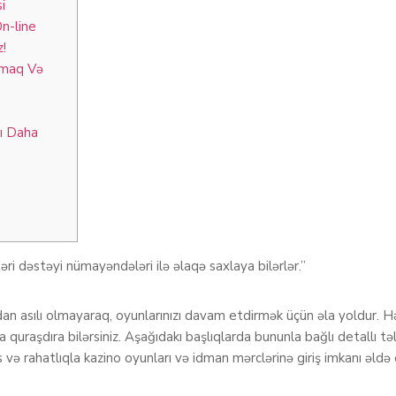
i
On-line
z!
irmaq Və
sı Daha
təri dəstəyi nümayəndələri ilə əlaqə saxlaya bilərlər.”
n asılı olmayaraq, oyunlarınızı davam etdirmək üçün əla yoldur. Hər
za quraşdıra bilərsiniz. Aşağıdakı başlıqlarda bununla bağlı detallı
və rahatlıqla kazino oyunları və idman mərclərinə giriş imkanı əldə 