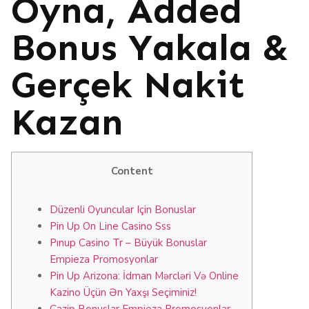
Oyna, Added
Bonus Yakala &
Gerçek Nakit
Kazan
Content
Düzenli Oyuncular Için Bonuslar
Pin Up On Line Casino Sss
Pınup Casino Tr – Büyük Bonuslar
Empieza Promosyonlar
Pin Up Arizona: İdman Mərcləri Və Online
Kazino Üçün Ən Yaxşı Seçiminiz!
Cazip Bonuslar Empieza Promosyonlar