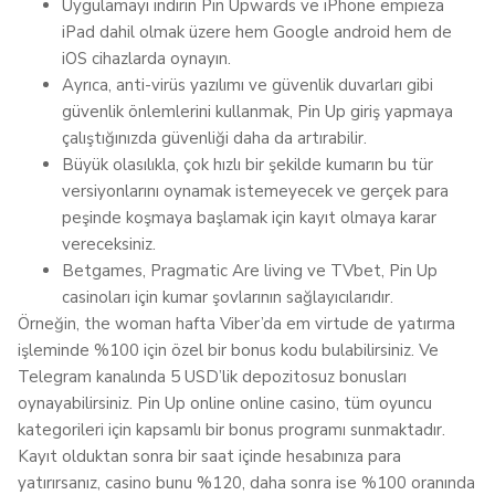
Uygulamayı indirin Pin Upwards ve iPhone empieza
iPad dahil olmak üzere hem Google android hem de
iOS cihazlarda oynayın.
Ayrıca, anti-virüs yazılımı ve güvenlik duvarları gibi
güvenlik önlemlerini kullanmak, Pin Up giriş yapmaya
çalıştığınızda güvenliği daha da artırabilir.
Büyük olasılıkla, çok hızlı bir şekilde kumarın bu tür
versiyonlarını oynamak istemeyecek ve gerçek para
peşinde koşmaya başlamak için kayıt olmaya karar
vereceksiniz.
Betgames, Pragmatic Are living ve TVbet, Pin Up
casinoları için kumar şovlarının sağlayıcılarıdır.
Örneğin, the woman hafta Viber’da em virtude de yatırma
işleminde %100 için özel bir bonus kodu bulabilirsiniz. Ve
Telegram kanalında 5 USD’lik depozitosuz bonusları
oynayabilirsiniz. Pin Up online online casino, tüm oyuncu
kategorileri için kapsamlı bir bonus programı sunmaktadır.
Kayıt olduktan sonra bir saat içinde hesabınıza para
yatırırsanız, casino bunu %120, daha sonra ise %100 oranında