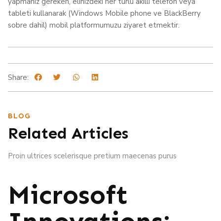
yapmanız gereken, elinizdeki her türlü akıllı telefon veya
tableti kullanarak (Windows Mobile phone ve BlackBerry
sobre dahil) mobil platformumuzu ziyaret etmektir.
Share:
BLOG
Related Articles
Proin ultrices scelerisque pretium maecenas purus
Microsoft