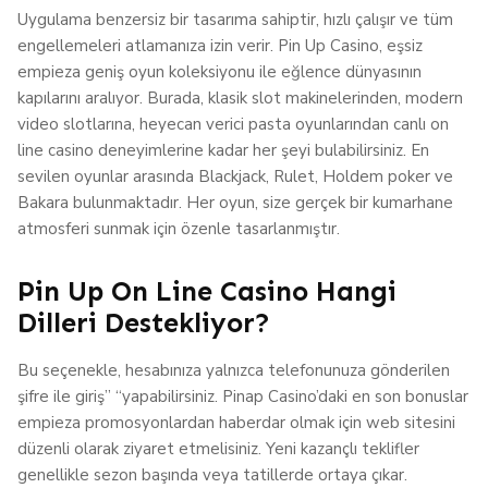
Uygulama benzersiz bir tasarıma sahiptir, hızlı çalışır ve tüm
engellemeleri atlamanıza izin verir. Pin Up Casino, eşsiz
empieza geniş oyun koleksiyonu ile eğlence dünyasının
kapılarını aralıyor. Burada, klasik slot makinelerinden, modern
video slotlarına, heyecan verici pasta oyunlarından canlı on
line casino deneyimlerine kadar her şeyi bulabilirsiniz. En
sevilen oyunlar arasında Blackjack, Rulet, Holdem poker ve
Bakara bulunmaktadır. Her oyun, size gerçek bir kumarhane
atmosferi sunmak için özenle tasarlanmıştır.
Pin Up On Line Casino Hangi
Dilleri Destekliyor?
Bu seçenekle, hesabınıza yalnızca telefonunuza gönderilen
şifre ile giriş” “yapabilirsiniz. Pinap Casino’daki en son bonuslar
empieza promosyonlardan haberdar olmak için web sitesini
düzenli olarak ziyaret etmelisiniz. Yeni kazançlı teklifler
genellikle sezon başında veya tatillerde ortaya çıkar.