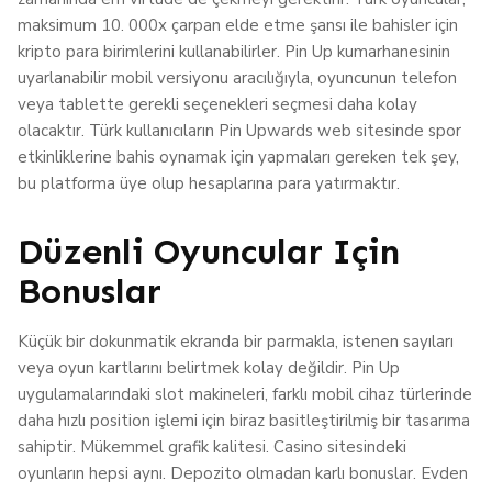
maksimum 10. 000x çarpan elde etme şansı ile bahisler için
kripto para birimlerini kullanabilirler. Pin Up kumarhanesinin
uyarlanabilir mobil versiyonu aracılığıyla, oyuncunun telefon
veya tablette gerekli seçenekleri seçmesi daha kolay
olacaktır. Türk kullanıcıların Pin Upwards web sitesinde spor
etkinliklerine bahis oynamak için yapmaları gereken tek şey,
bu platforma üye olup hesaplarına para yatırmaktır.
Düzenli Oyuncular Için
Bonuslar
Küçük bir dokunmatik ekranda bir parmakla, istenen sayıları
veya oyun kartlarını belirtmek kolay değildir. Pin Up
uygulamalarındaki slot makineleri, farklı mobil cihaz türlerinde
daha hızlı position işlemi için biraz basitleştirilmiş bir tasarıma
sahiptir. Mükemmel grafik kalitesi. Casino sitesindeki
oyunların hepsi aynı. Depozito olmadan karlı bonuslar. Evden