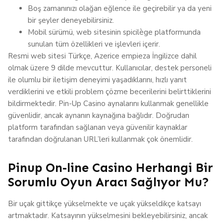
Boş zamanınızı olağan eğlence ile geçirebilir ya da yeni
bir şeyler deneyebilirsiniz.
Mobil sürümü, web sitesinin spicilège platformunda
sunulan tüm özellikleri ve işlevleri içerir.
Resmi web sitesi Türkçe, Azerice empieza İngilizce dahil
olmak üzere 9 dilde mevcuttur. Kullanıcılar, destek personeli
ile olumlu bir iletişim deneyimi yaşadıklarını, hızlı yanıt
verdiklerini ve etkili problem çözme becerilerini belirttiklerini
bildirmektedir. Pin-Up Casino aynalarını kullanmak genellikle
güvenlidir, ancak aynanın kaynağına bağlıdır. Doğrudan
platform tarafından sağlanan veya güvenilir kaynaklar
tarafından doğrulanan URL’leri kullanmak çok önemlidir.
Pinup On-line Casino Herhangi Bir
Sorumlu Oyun Aracı Sağlıyor Mu?
Bir uçak gittikçe yükselmekte ve uçak yükseldikçe katsayı
artmaktadır. Katsayının yükselmesini bekleyebilirsiniz, ancak