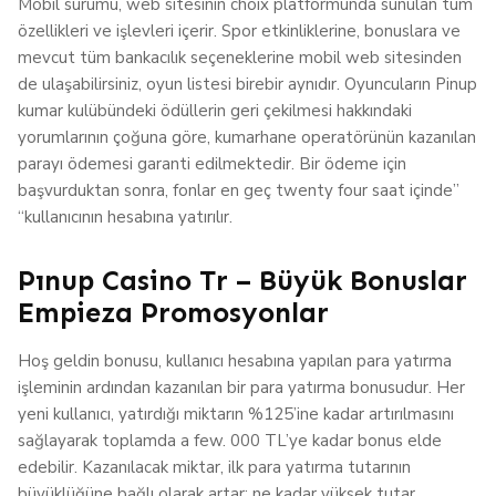
Mobil sürümü, web sitesinin choix platformunda sunulan tüm
özellikleri ve işlevleri içerir. Spor etkinliklerine, bonuslara ve
mevcut tüm bankacılık seçeneklerine mobil web sitesinden
de ulaşabilirsiniz, oyun listesi birebir aynıdır. Oyuncuların Pinup
kumar kulübündeki ödüllerin geri çekilmesi hakkındaki
yorumlarının çoğuna göre, kumarhane operatörünün kazanılan
parayı ödemesi garanti edilmektedir. Bir ödeme için
başvurduktan sonra, fonlar en geç twenty four saat içinde”
“kullanıcının hesabına yatırılır.
Pınup Casino Tr – Büyük Bonuslar
Empieza Promosyonlar
Hoş geldin bonusu, kullanıcı hesabına yapılan para yatırma
işleminin ardından kazanılan bir para yatırma bonusudur. Her
yeni kullanıcı, yatırdığı miktarın %125’ine kadar artırılmasını
sağlayarak toplamda a few. 000 TL’ye kadar bonus elde
edebilir. Kazanılacak miktar, ilk para yatırma tutarının
büyüklüğüne bağlı olarak artar; ne kadar yüksek tutar