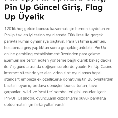
Pin Up Güncel Giriş, Flag
Up Üyelik
120’lik hoş geldin bonusu kazanmak için hemen kaydolun ve
PınUp taki en iyi casino oyunlarında Türk lirası ile gerçek
parayla kumar oynamaya başlayın. Para yatırma işlemleri,
hesabınıza giriş yaptıktan sonra gerçekleştirilebilir. Pin Up
online gambling establishment üzerinden para çekme
işlemleri ise tercih edilen yönteme bağlı olarak birkaç dakika
ile 7 iş günü arasında değişen sürelerde yapılır. Pin Up Casino
internet sitesinde yer alan video slot oyunlarının hepsi
standart empieza ek özelliklerle donatılmıştır. Bu oyunlardan
bazıları, oyun içi bedava dönüşler, bonus turları, ilave
çarpanlar, ‘wild’ ve ‘scatter’ sembolleri gibi unsurları içerir.
Pin-UP Casino’da, oyuncuların cüzdanlarını büyük paralarla
doldurmaları için farklı yollar vardır.