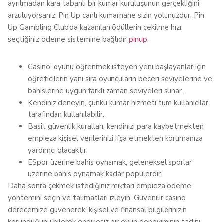
ayrılmadan kara tabanlı bir kumar kuruluşunun gerçekliğini
arzuluyorsanız, Pin Up canlı kumarhane sizin yolunuzdur. Pin
Up Gambling Club’da kazanılan ödüllerin çekilme hızı,
seçtiğiniz ödeme sistemine bağlıdır
pinup
.
Casino, oyunu öğrenmek isteyen yeni başlayanlar için
öğreticilerin yanı sıra oyuncuların beceri seviyelerine ve
bahislerine uygun farklı zaman seviyeleri sunar.
Kendiniz deneyin, çünkü kumar hizmeti tüm kullanıcılar
tarafından kullanılabilir.
Basit güvenlik kuralları, kendinizi para kaybetmekten
empieza kişisel verilerinizi ifşa etmekten korumanıza
yardımcı olacaktır.
ESpor üzerine bahis oynamak, geleneksel sporlar
üzerine bahis oynamak kadar popülerdir.
Daha sonra çekmek istediğiniz miktarı empieza ödeme
yöntemini seçin ve talimatları izleyin. Güvenilir casino
derecemize güvenerek, kişisel ve finansal bilgilerinizin
korunduğunu bilerek endişesiz bir oyun deneyiminin tadını