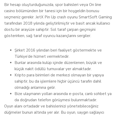
Bir hesap oluşturduğunuzda, spor bahisleri veya On line
casino bölümünden bir tanesi için bir hoşgeldin bonusu
seçmeniz gerekir. JetX Pin Up crash oyunu SmartSoft Gaming
tarafından 2018 yılında geliştirilmiştir ve basit ancak kullanıcı
dostu bir arayüze sahiptir. Sol taraf çarpan geçmişini
gösterirken, sağ taraf oyuncu kazançlarını sergiler.
Şirket 2016 yılından beri faaliyet göstermekte ve
Türkiye’de hizmet vermektedir.
Bunlar arasında kulüp içinde düzenlenen, büyük ve
küçük nakit ödüllü turnuvalar yer almaktadır.
Kripto para birimleri de merkezi olmayan bir yapıya
sahiptir, bu da işlemlere hiçbir üçüncü tarafın dahil
olmadığı anlamına gelir.
Bize ulaşmanın yolları arasında e-posta, canlı sohbet ya
da doğrudan telefon görüşmesi bulunmaktadır.
Oyun alanı ortadadır ve bahislerinizi yönetebileceğiniz
düğmeler bunun altında yer alır. Bu oyun, saygın sağlayıcı