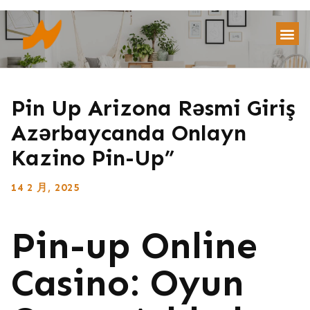
Pin Up Arizona Rəsmi Giriş
Azərbaycanda Onlayn
Kazino Pin-Up”
14 2 月, 2025
Pin-up Online
Casino: Oyun