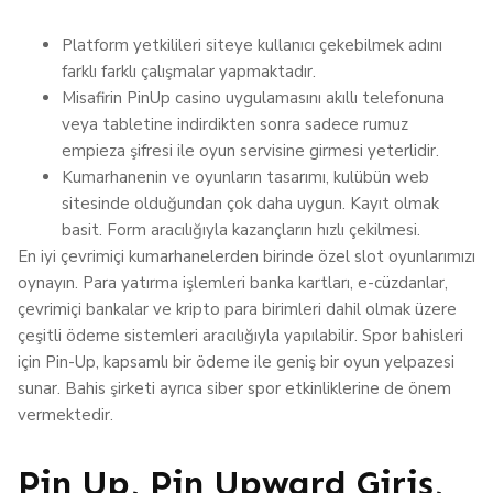
Platform yetkilileri siteye kullanıcı çekebilmek adını
farklı farklı çalışmalar yapmaktadır.
Misafirin PinUp casino uygulamasını akıllı telefonuna
veya tabletine indirdikten sonra sadece rumuz
empieza şifresi ile oyun servisine girmesi yeterlidir.
Kumarhanenin ve oyunların tasarımı, kulübün web
sitesinde olduğundan çok daha uygun. Kayıt olmak
basit. Form aracılığıyla kazançların hızlı çekilmesi.
En iyi çevrimiçi kumarhanelerden birinde özel slot oyunlarımızı
oynayın. Para yatırma işlemleri banka kartları, e-cüzdanlar,
çevrimiçi bankalar ve kripto para birimleri dahil olmak üzere
çeşitli ödeme sistemleri aracılığıyla yapılabilir. Spor bahisleri
için Pin-Up, kapsamlı bir ödeme ile geniş bir oyun yelpazesi
sunar. Bahis şirketi ayrıca siber spor etkinliklerine de önem
vermektedir.
Pin Up, Pin Upward Giriş,