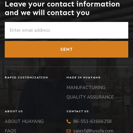
Leave your contact information
and we will contact you
SENT
RAPID CUSTOMIZATION
MADE IN HUAYANG
MANUFACTURING
QUALITY ASSURANCE
ABOUT US
CONTACT US
ABOUT HUAYANG
86-551-63666258
FAQS
sales5@hysofa.com