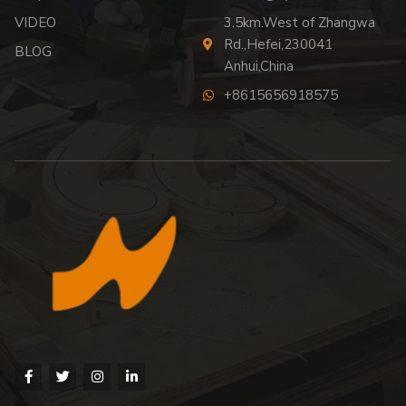
VIDEO
3.5km.West of Zhangwa
Rd.,Hefei,230041
BLOG
Anhui,China
+8615656918575