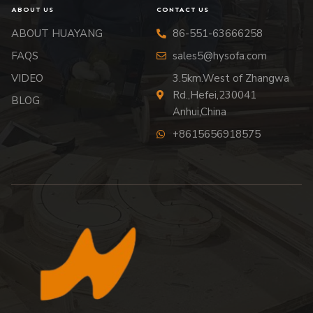
ABOUT US
CONTACT US
ABOUT HUAYANG
86-551-63666258
FAQS
sales5@hysofa.com
VIDEO
3.5km.West of Zhangwa
Rd.,Hefei,230041
BLOG
Anhui,China
+8615656918575