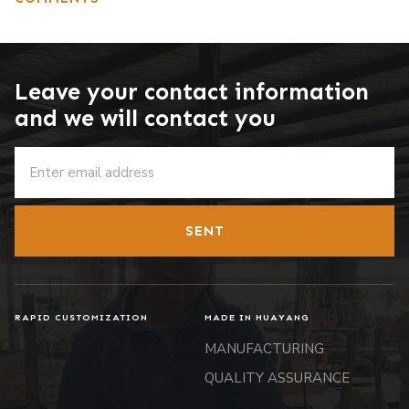
Leave your contact information
and we will contact you
SENT
RAPID CUSTOMIZATION
MADE IN HUAYANG
MANUFACTURING
QUALITY ASSURANCE