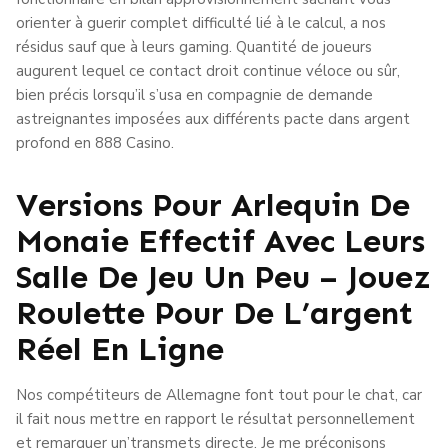
orienter à guerir complet difficulté lié à le calcul, a nos
résidus sauf que à leurs gaming. Quantité de joueurs
augurent lequel ce contact droit continue véloce ou sûr,
bien précis lorsqu’il s’usa en compagnie de demande
astreignantes imposées aux différents pacte dans argent
profond en 888 Casino.
Versions Pour Arlequin De
Monaie Effectif Avec Leurs
Salle De Jeu Un Peu – Jouez
Roulette Pour De L’argent
Réel En Ligne
Nos compétiteurs de Allemagne font tout pour le chat, car
il fait nous mettre en rapport le résultat personnellement
et remarquer un’transmets directe. Je me préconisons