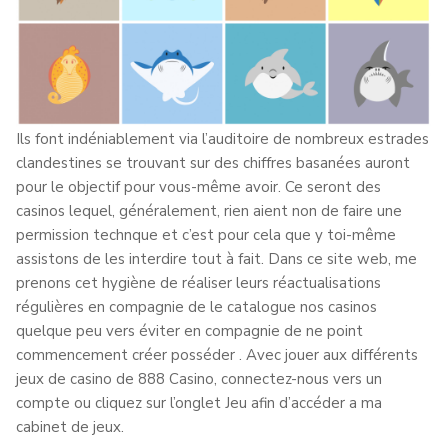
Ils font indéniablement via l’auditoire de nombreux estrades
clandestines se trouvant sur des chiffres basanées auront
pour le objectif pour vous-même avoir. Ce seront des
casinos lequel, généralement, rien aient non de faire une
permission technque et c’est pour cela que y toi-même
assistons de les interdire tout à fait. Dans ce site web, me
prenons cet hygiène de réaliser leurs réactualisations
régulières en compagnie de le catalogue nos casinos
quelque peu vers éviter en compagnie de ne point
commencement créer posséder . Avec jouer aux différents
jeux de casino de 888 Casino, connectez-nous vers un
compte ou cliquez sur l’onglet Jeu afin d’accéder a ma
cabinet de jeux.