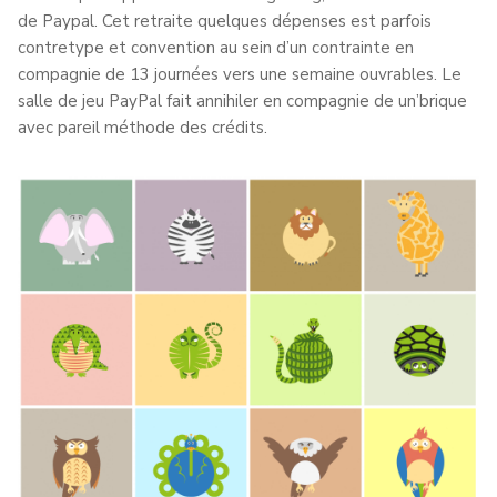
de Paypal. Cet retraite quelques dépenses est parfois
contretype et convention au sein d’un contrainte en
compagnie de 13 journées vers une semaine ouvrables. Le
salle de jeu PayPal fait annihiler en compagnie de un’brique
avec pareil méthode des crédits.