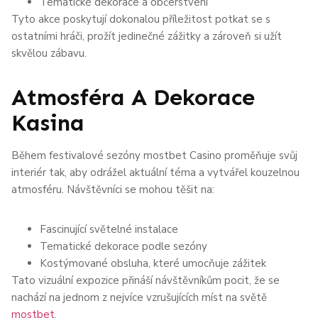
Tematické dekorace a občerstvení
Tyto akce poskytují dokonalou příležitost potkat se s
ostatními hráči, prožít jedinečné zážitky a zároveň si užít
skvělou zábavu.
Atmosféra A Dekorace
Kasina
Během festivalové sezóny mostbet Casino proměňuje svůj
interiér tak, aby odrážel aktuální téma a vytvářel kouzelnou
atmosféru. Návštěvníci se mohou těšit na:
Fascinující světelné instalace
Tematické dekorace podle sezóny
Kostýmované obsluha, které umocňuje zážitek
Tato vizuální expozice přináší návštěvníkům pocit, že se
nachází na jednom z nejvíce vzrušujících míst na světě
mostbet
.