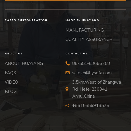
RAPID CUSTOMIZATION
MADE IN HUAYANG
MANUFACTURING
QUALITY ASSURANCE
ABOUT US
CONTACT US
ABOUT HUAYANG
86-551-63666258
FAQS
sales5@hysofa.com
VIDEO
3.5km.West of Zhangwa
Rd.,Hefei,230041
BLOG
Anhui,China
+8615656918575