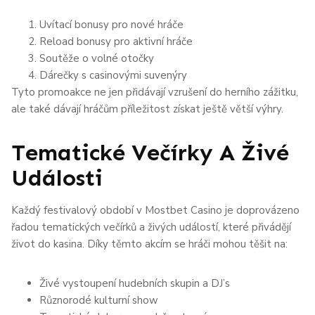
Uvítací bonusy pro nové hráče
Reload bonusy pro aktivní hráče
Soutěže o volné otočky
Dárečky s casinovými suvenýry
Tyto promoakce ne jen přidávají vzrušení do herního zážitku,
ale také dávají hráčům příležitost získat ještě větší výhry.
Tematické Večírky A Živé
Události
Každý festivalový období v Mostbet Casino je doprovázeno
řadou tematických večírků a živých událostí, které přivádějí
život do kasina. Díky těmto akcím se hráči mohou těšit na:
Živé vystoupení hudebních skupin a DJ’s
Různorodé kulturní show