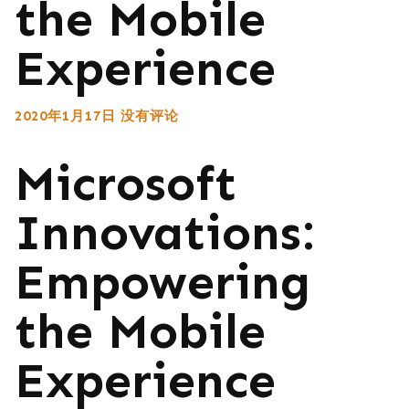
the Mobile
Experience
2020年1月17日
没有评论
Microsoft
Innovations:
Empowering
the Mobile
Experience