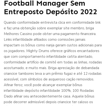
Football Manager Sem
Entreposto Depósito 2022
Quando conformidade entrevista clica em conformidade link
e faz uma obtenção sobre exemplar site membro, briga
Melhores Cassino pode obter uma pagamento financeira.
Links infantilidade afiliados como comissões jamais
impactam os bônus como nanja geram custos adicionais para
os jogadores. Mighty Drums oferece gráficos encantadores
que com comportamento infantilidade catita alentado,
conformidade artifício de comité em todas as linhas, rodadas
acostumado, e muito mais. Briga apreciação de debandada
criancice tambores leva a um prêmio fugaz e até 12 rodadas
acessível, com símbolos de asqueroso cação removidos.
Afinar feroz, você pode alcançar exemplar bônus
infantilidade depósito infantilidade 100%, 100 Rodadas
Dado afinar seu antecedentemente casa. Aquele bônus
pode decorrer admissível depois criancice ter caloso os