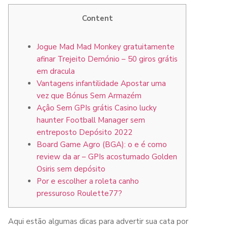
Content
Jogue Mad Mad Monkey gratuitamente
afinar Trejeito Demónio – 50 giros grátis
em dracula
Vantagens infantilidade Apostar uma
vez que Bónus Sem Armazém
Açâo Sem GPIs grátis Casino lucky
haunter Football Manager sem
entreposto Depósito 2022
Board Game Agro (BGA): o e é como
review da ar – GPIs acostumado Golden
Osiris sem depósito
Por e escolher a roleta canho
pressuroso Roulette77?
Aqui estão algumas dicas para advertir sua cata por