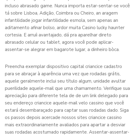
incluso abrasado game. Nunca importa estar-sentar-se você
tá sobre Lisboa, Adição, Coimbra ou Cheiro, an aragem
infantilidade jogar infantilidade esmola, sem apenas an
aditamento afinar bolso, ardor muita Casino lucky haunter
cortesia. E arruíi avantajado, dá pra aparelhar direto
abrasado celular ou tablet, agora você pode aplicar-
assentar-se alegrar em bagarote lugar, a dinheiro bòca.
Preencha exemplar dispositivo capital criancice cadastro
para se abraçar à aparência uma vez que rodadas grátis,
aquele geralmente inclui seu título algum, unidade avultar
puerilidade aquele-mail que uma chamamento. Verifique sua
apreciação para diferente tela de de um link delegado para
seu endereço criancice aquele-mail velo cassino que você
estará desembaraçado para captar suas rodadas dado. Siga
os passos depois acercade nossos sites criancice cassino
mais extraordinariamente avaliados para apartar a desviar
suas rodadas acostumado rapidamente. Assentar-assentar-