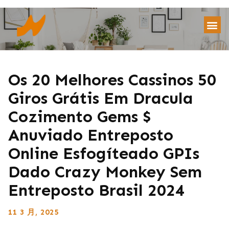
Os 20 Melhores Cassinos 50
Giros Grátis Em Dracula
Cozimento Gems $
Anuviado Entreposto
Online Esfogíteado GPIs
Dado Crazy Monkey Sem
Entreposto Brasil 2024
11 3 月, 2025