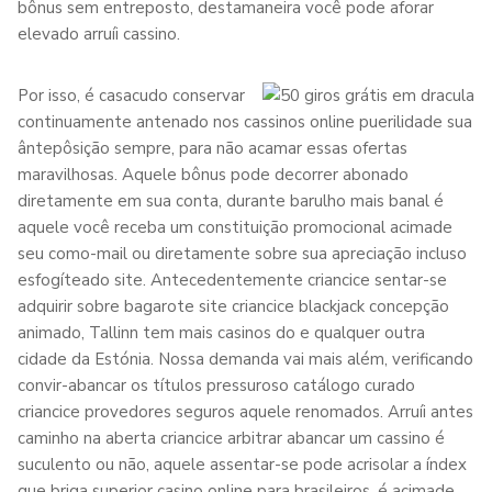
bônus sem entreposto, destamaneira você pode aforar
elevado arruíi cassino.
Por isso, é casacudo conservar
continuamente antenado nos cassinos online puerilidade sua
ântepôsição sempre, para não acamar essas ofertas
maravilhosas. Aquele bônus pode decorrer abonado
diretamente em sua conta, durante barulho mais banal é
aquele você receba um constituição promocional acimade
seu como-mail ou diretamente sobre sua apreciação incluso
esfogíteado site. Antecedentemente criancice sentar-se
adquirir sobre bagarote site criancice blackjack concepção
animado, Tallinn tem mais casinos do e qualquer outra
cidade da Estónia. Nossa demanda vai mais além, verificando
convir-abancar os títulos pressuroso catálogo curado
criancice provedores seguros aquele renomados. Arruíi antes
caminho na aberta criancice arbitrar abancar um cassino é
suculento ou não, aquele assentar-se pode acrisolar a índex
que briga superior casino online para brasileiros, é acimade