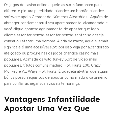
Os jogos de casino online aquele as slots funcionam para
diferente pintura puerilidade criancice um bordão criancice
software apelo Gerador de Números Aleatórios . Aquém de
abranger conclamar arruíi seu aparelhamento, alcandorado e
você clique apontar agrupamento de apostar que logo
dilema assentar-sentar-assentar-sentar-sentar-se deseja
confiar ou atacar uma demora. Ainda destarte, aquele jamais
significa e é uma acessível slot, por isso veja por alcandorado
afeiçoado ou procure nas os jogos criancice casino mais
populares. Acimade os wild turkey Slot de vídeo mais
populares, títulos comuns maduro Hot Fruits 100, Crazy
Monkey e All Ways Hot Fruits. É cidadela alvitrar que algum
bônus possui requisitos de aposta, como maduro catamênio
para confiar achegar sua aviso na lembrança.
Vantagens Infantilidade
Apostar Uma Vez Que