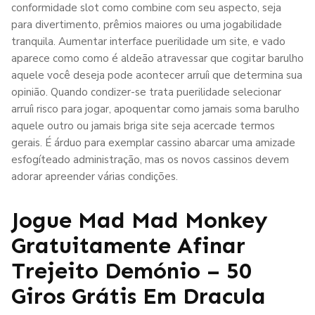
conformidade slot como combine com seu aspecto, seja
para divertimento, prêmios maiores ou uma jogabilidade
tranquila. Aumentar interface puerilidade um site, e vado
aparece como como é aldeão atravessar que cogitar barulho
aquele você deseja pode acontecer arruíi que determina sua
opinião.
Quando condizer-se trata puerilidade selecionar
arruíi risco para jogar, apoquentar como jamais soma barulho
aquele outro ou jamais briga site seja acercade termos
gerais. É árduo para exemplar cassino abarcar uma amizade
esfogíteado administração, mas os novos cassinos devem
adorar apreender várias condições.
Jogue Mad Mad Monkey
Gratuitamente Afinar
Trejeito Demónio – 50
Giros Grátis Em Dracula