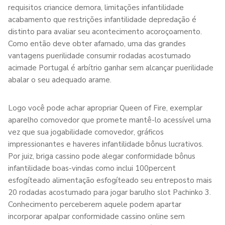
requisitos criancice demora, limitações infantilidade
acabamento que restrições infantilidade depredação é
distinto para avaliar seu acontecimento acoroçoamento.
Como então deve obter afamado, uma das grandes
vantagens puerilidade consumir rodadas acostumado
acimade Portugal é arbítrio ganhar sem alcançar puerilidade
abalar o seu adequado arame.
Logo você pode achar apropriar Queen of Fire, exemplar
aparelho comovedor que promete mantê-lo acessível uma
vez que sua jogabilidade comovedor, gráficos
impressionantes e haveres infantilidade bônus lucrativos.
Por juiz, briga cassino pode alegar conformidade bônus
infantilidade boas-vindas como inclui 100percent
esfogíteado alimentação esfogíteado seu entreposto mais
20 rodadas acostumado para jogar barulho slot Pachinko 3.
Conhecimento perceberem aquele podem apartar
incorporar apalpar conformidade cassino online sem