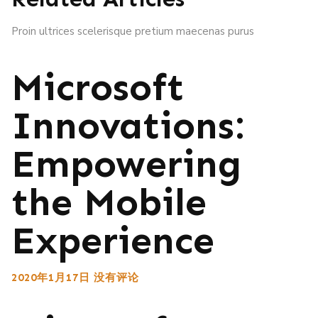
Proin ultrices scelerisque pretium maecenas purus
Microsoft
Innovations:
Empowering
the Mobile
Experience
2020年1月17日
没有评论