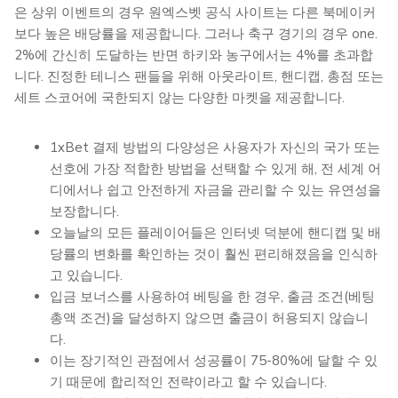
은 상위 이벤트의 경우 원엑스벳 공식 사이트는 다른 북메이커
보다 높은 배당률을 제공합니다. 그러나 축구 경기의 경우 one.
2%에 간신히 도달하는 반면 하키와 농구에서는 4%를 초과합
니다. 진정한 테니스 팬들을 위해 아웃라이트, 핸디캡, 총점 또는
세트 스코어에 국한되지 않는 다양한 마켓을 제공합니다.
1xBet 결제 방법의 다양성은 사용자가 자신의 국가 또는
선호에 가장 적합한 방법을 선택할 수 있게 해, 전 세계 어
디에서나 쉽고 안전하게 자금을 관리할 수 있는 유연성을
보장합니다.
오늘날의 모든 플레이어들은 인터넷 덕분에 핸디캡 및 배
당률의 변화를 확인하는 것이 훨씬 편리해졌음을 인식하
고 있습니다.
입금 보너스를 사용하여 베팅을 한 경우, 출금 조건(베팅
총액 조건)을 달성하지 않으면 출금이 허용되지 않습니
다.
이는 장기적인 관점에서 성공률이 75-80%에 달할 수 있
기 때문에 합리적인 전략이라고 할 수 있습니다.