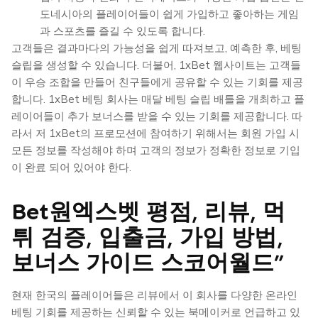
도네시아의 플레이어들이 쉽게 가입하고 좋아하는 게임
과 스포츠를 즐길 수 있도록 합니다.
고객들은 결과마다의 가능성을 쉽게 따져보고, 예측한 후, 베팅
슬립을 생성할 수 있습니다. 더불어, 1xBet 웹사이트는 고객들
이 우승 조합을 만들어 친구들에게 공유할 수 있는 기회를 제공
합니다. 1xBet 베팅 회사는 매달 베팅 슬립 배틀을 개최하고 플
레이어들이 추가 보너스를 받을 수 있는 기회를 제공합니다. 따
라서 저 1xBet의 프로모션에 참여하기 위해서는 회원 가입 시
모든 정보를 작성해야 하며 고객의 정보가 정확한 정보로 기입
이 완료 되어 있어야 한다.
Bet원엑스벳 평점, 리뷰, 먹
튀 검증, 입출금, 가입 방법,
보너스 가이드 스코어월드”
현재 한국의 플레이어들은 리뷰에서 이 회사를 다양한 온라인
베팅 기회를 제공하는 신뢰할 수 있는 북메이커로 언급하고 있