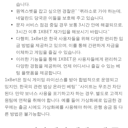
습니다.
원엑스벳을 잡고 싶으면 경찰은” “퀴라소로 가야 하는데,
네덜란드 당국은 이들을 보호해 주고 있습니다.
문자 서비스 점검 중일 경우 보통 3시간 안에 해결되므로,
3시간 이후 1XBET 재가입을 해보시기 바랍니다.”
다행히, 1xBet은 한국 사용자들을 위해 다양한 편리한 입
금 방법을 제공하고 있으며, 이를 통해 간편하게 자금을
이체하고 게임을 즐길 수 있습니다.
이러한 기능들을 통해 1XBET은 사용자들에게 편리하고
다양한 경험을 제공하며, 언제 어디서나 즐길 수 있는 베
팅 플랫폼을 제공합니다.
1xBet은 정식 게이밍 라이선스를 받아 합법적으로 운영되고
있지만, 한국의 관련 법상 온라인 베팅” “사이트는 무조건 차단
된다. 만약 보너스 사용을 포기하고자 하는 경우, 별도로 고객지
원팀에 연락을 취해야 합니다. 예를 들어 가상화폐로 입금한 경
우에는 출금 시에도 가상화폐를 사용해야 하며, 은행 송금 등 다
른 방법은 불가능합니다.