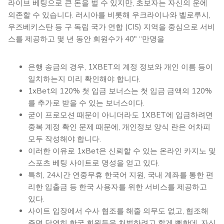
라이브 베팅으로 큰 돈을 벌 수 있지만, 초보자는 자신의 운에
의존할 수 있습니다. 러시아를 비롯해 우크라이나와 벨로루시,
우즈베키스탄 등 구 독립 국가 연합 (CIS) 지역을 중심으로 서비
스를 제공하고 몇 년 동안 회원수가 40″ “만명을
은행 송금의 경우, 1XBET의 계정 정보와 개인 이름 등이
일치하는지 미리 확인해야 합니다.
1xBet의 120% 첫 입금 보너스는 첫 입금 금액의 120%
를 추가로 받을 수 있는 보너스이다.
굳이 프로모션 때문이 아니더라도 1XBET에 입금하려면
중복 계정 확인 문제 때문에, 개인정보 양식 란은 어차피
모두 작성해야 합니다.
이러한 이유로 1xBet은 신뢰할 수 있는 온라인 카지노 및
스포츠 베팅 사이트로 명성을 얻고 있다.
특히, 24시간 연중무휴 한국어 지원, 국내 계좌를 통한 편
리한 입출금 등 한국 사용자를 위한 서비스를 제공하고
있다.
사이트 입장에서 수사 협조를 해줄 의무도 없고, 협조해
주면 당연히 한국 회원들을 처벌하려고 할게 뻔한데, 자신