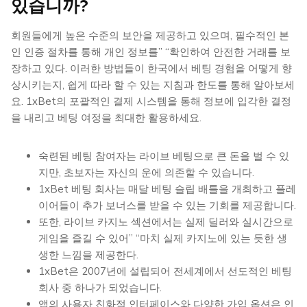
있습니까?
회원들에게 높은 수준의 보안을 제공하고 있으며, 필수적인 본
인 인증 절차를 통해 개인 정보를” “확인하여 안전한 거래를 보
장하고 있다. 이러한 방법들이 한국에서 베팅 경험을 어떻게 향
상시키는지, 쉽게 따라 할 수 있는 지침과 한도를 통해 알아보세
요. 1xBet의 포괄적인 결제 시스템을 통해 정보에 입각한 결정
을 내리고 베팅 여정을 최대한 활용하세요.
숙련된 베팅 참여자는 라이브 베팅으로 큰 돈을 벌 수 있
지만, 초보자는 자신의 운에 의존할 수 있습니다.
1xBet 베팅 회사는 매달 베팅 슬립 배틀을 개최하고 플레
이어들이 추가 보너스를 받을 수 있는 기회를 제공합니다.
또한, 라이브 카지노 섹션에서는 실제 딜러와 실시간으로
게임을 즐길 수 있어” “마치 실제 카지노에 있는 듯한 생
생한 느낌을 제공한다.
1xBet은 2007년에 설립되어 전세계에서 선도적인 베팅
회사 중 하나가 되었습니다.
앱의 사용자 친화적 인터페이스와 다양한 가입 옵션은 인