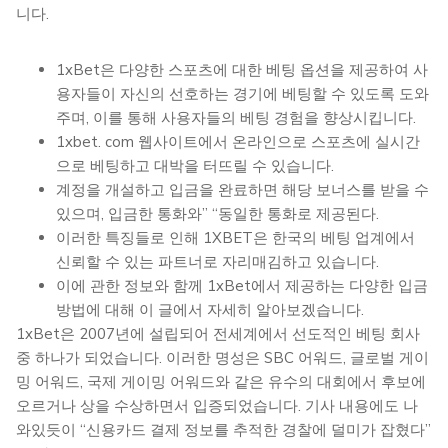
니다.
1xBet은 다양한 스포츠에 대한 베팅 옵션을 제공하여 사
용자들이 자신의 선호하는 경기에 베팅할 수 있도록 도와
주며, 이를 통해 사용자들의 베팅 경험을 향상시킵니다.
1xbet. com 웹사이트에서 온라인으로 스포츠에 실시간
으로 베팅하고 대박을 터뜨릴 수 있습니다.
계정을 개설하고 입금을 완료하면 해당 보너스를 받을 수
있으며, 입금한 통화와” “동일한 통화로 제공된다.
이러한 특징들로 인해 1XBET은 한국의 베팅 업계에서
신뢰할 수 있는 파트너로 자리매김하고 있습니다.
이에 관한 정보와 함께 1xBet에서 제공하는 다양한 입금
방법에 대해 이 글에서 자세히 알아보겠습니다.
1xBet은 2007년에 설립되어 전세계에서 선도적인 베팅 회사
중 하나가 되었습니다. 이러한 명성은 SBC 어워드, 글로벌 게이
밍 어워드, 국제 게이밍 어워드와 같은 유수의 대회에서 후보에
오르거나 상을 수상하면서 입증되었습니다. 기사 내용에도 나
와있듯이 “신용카드 결제 정보를 추적한 경찰에 덜미가 잡혔다”