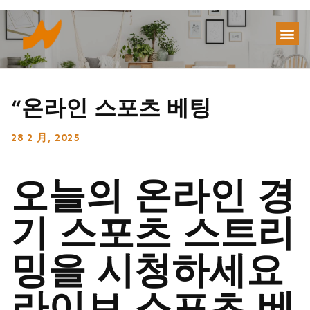
“온라인 스포츠 베팅
28 2 月, 2025
오늘의 온라인 경
기 스포츠 스트리
밍을 시청하세요
라이브 스포츠 베