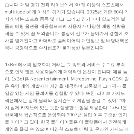
습니다. 매일 경기 전과 라이브에서 30 개 이상의 스포츠에서
multitude of 개 이상의 경기가 있습니다. 2025년 기준 50여 가
지가 넘는 스포츠 종목 및 리그, 그리고 경기 마다 압도적인 볼
륨의 베팅 옵션을 제공함으로써 사용자가 다양한 베팅 전략을
세울 수 있게 끔 도와줍니다. 통장이 신고가 들어가서 경찰에 조
사를 받게된다고 하더라도 플레이어의 개인정보 및 배팅내역은
국내 공권력으로 수사협조가 불가능한 부분입니다.
1xBet에서의 암호화폐 거래는 그 속도와 서비스 수수료 부족
으로 인해 많은 사용자들에게 매력적인 옵션이 됩니다. 예를 들
어, 1xBet은 Netentertainment, Microgaming, Play’n GO와 같
은 유명 게임 개발사의 게임을 제공하여 고품질의 그래픽과 몰
입감 있는 게임 플레이를 경험할 수 있다. 또한, 라이브 카지노
섹션에서는 실제 딜러와 실시간으로 게임을 즐길 수 있어” “마
치 실제 카지노에 있는 듯한 생생한 느낌을 제공한다. 1xBet은
한국에서 합법적으로 운영되며 2007년 설립 이후 꾸준한 입지
를 이어가고 있다. 한국 플레이어들은 이 플랫폼에서 안전하게
게임을 즐길 수 있으며 다양한 스포츠 베팅 및 온라인 카지노 게